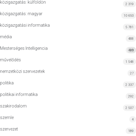
közigazgatás: külföldön
2 319
közigazgatás: magyar
10 650
közigazgatási informatika
5 781
média
488
Mesterséges Intelligencia
420
MI
művelődés
1 548
nemzetközi szervezetek
27
politika
2 337
politikai informatika
292
szakirodalom
2 507
szemle
4
szervezet
189