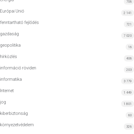
706
Európai Unió
2 141
fenntartható fejlődés
721
gazdaság
7 020
geopolitika
16
hírközlés
406
információ röviden
203
informatika
3 779
Internet
1 449
jog
1 801
kiberbiztonság
60
környezetvédelem
326