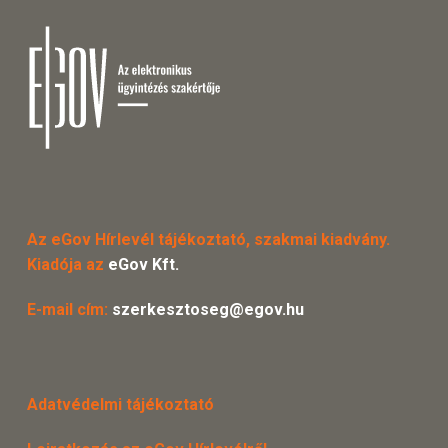
Az eGov Hírlevél tájékoztató, szakmai kiadvány.
Kiadója az
eGov Kft.
E-mail cím:
szerkesztoseg@egov.hu
Adatvédelmi tájékoztató