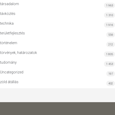
társadalom
1 963
távközlés
1 310
technika
1 916
területfejlesztés
556
történelem
212
törvények, határozatok
1 805
tudomány
1 453
Uncategorized
197
zöld átállás
402