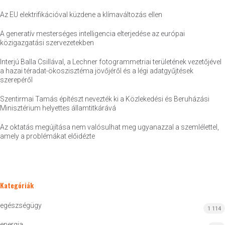
Az EU elektrifikációval küzdene a klímaváltozás ellen
A generatív mesterséges intelligencia elterjedése az európai
közigazgatási szervezetekben
Interjú Balla Csillával, a Lechner fotogrammetriai területének vezetőjével
a hazai téradat-ökoszisztéma jövőjéről és a légi adatgyűjtések
szerepéről
Szentirmai Tamás építészt nevezték ki a Közlekedési és Beruházási
Minisztérium helyettes államtitkárává
Az oktatás megújítása nem valósulhat meg ugyanazzal a szemlélettel,
amely a problémákat előidézte
Kategóriák
egészségügy
1 114
energia