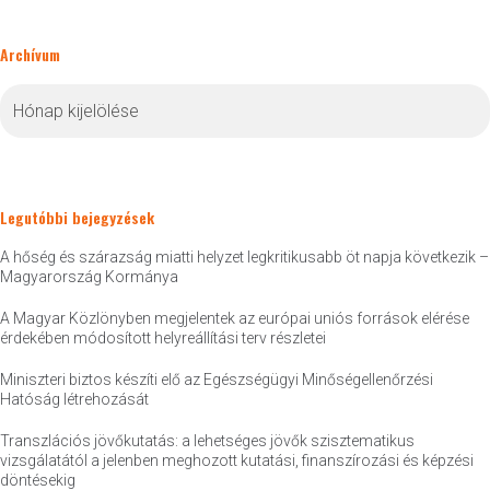
Archívum
Archívum
Legutóbbi bejegyzések
A hőség és szárazság miatti helyzet legkritikusabb öt napja következik –
Magyarország Kormánya
A Magyar Közlönyben megjelentek az európai uniós források elérése
érdekében módosított helyreállítási terv részletei
Miniszteri biztos készíti elő az Egészségügyi Minőségellenőrzési
Hatóság létrehozását
Transzlációs jövőkutatás: a lehetséges jövők szisztematikus
vizsgálatától a jelenben meghozott kutatási, finanszírozási és képzési
döntésekig