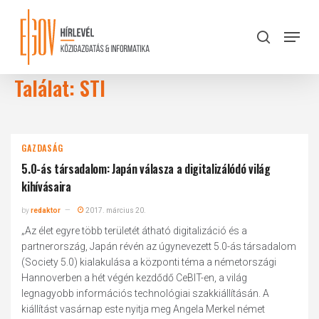
Skip
to
Menu
search
main
Close
content
Menu
Találat: STI
GAZDASÁG
5.0-ás társadalom: Japán válasza a digitalizálódó világ
kihívásaira
by
redaktor
2017. március 20.
„Az élet egyre több területét átható digitalizáció és a
partnerország, Japán révén az úgynevezett 5.0-ás társadalom
(Society 5.0) kialakulása a központi téma a németországi
Hannoverben a hét végén kezdődő CeBIT-en, a világ
legnagyobb információs technológiai szakkiállításán. A
kiállítást vasárnap este nyitja meg Angela Merkel német