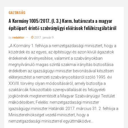
GAZDASÁG
A Kormány 1005/2017. (I. 3.) Korm. határozata a magyar
építőipart érintő szabványügyi előírások felülvizsgálatáról
by
redaktor
2017. január 9.
„A Kormány 1. felhívja a nemzetgazdasági minisztert, hogy a
közérdek és az egyes, az építésügyi és azon kívüli ágazatok
érdekeinek érvényesítése, valamint a szabványokban
megnyilvánuló magas szintű szakmai irányítás biztosítása
érdekében az igazságügyi miniszter bevonásával készítsen
előterjesztést a nemzeti szabványosításról szóló 1995. évi
XXVIII. törvény olyan módosításáról, amely biztosítja a
szaktárcák fokozottabb szerepvállalását és felügyeleti
jogkörének megteremtését a Magyar Szabványügyi Testület
működésében; Felelős: nemzetgazdasági miniszter
igazságügyi miniszter Határidő: 2017. március 31. 2. felhívja a
Miniszterelnökséget vezető minisztert, hogy a
nemzetgazdasági miniszterrel együttműködve...