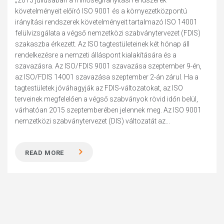
„2015 júliusában a minőségirányítási rendszerek
követelményeit előíró ISO 9001 és a környezetközpontú
irányítási rendszerek követelményeit tartalmazó ISO 14001
felülvizsgálata a végső nemzetközi szabványtervezet (FDIS)
szakaszba érkezett. Az ISO tagtestületeinek két hónap áll
rendelkezésre a nemzeti álláspont kialakítására és a
szavazásra. Az ISO/FDIS 9001 szavazása szeptember 9-én,
az ISO/FDIS 14001 szavazása szeptember 2-án zárul. Ha a
tagtestületek jóváhagyják az FDIS-változatokat, az ISO
terveinek megfelelően a végső szabványok rövid időn belül,
várhatóan 2015 szeptemberében jelennek meg. Az ISO 9001
nemzetközi szabványtervezet (DIS) változatát az...
READ MORE