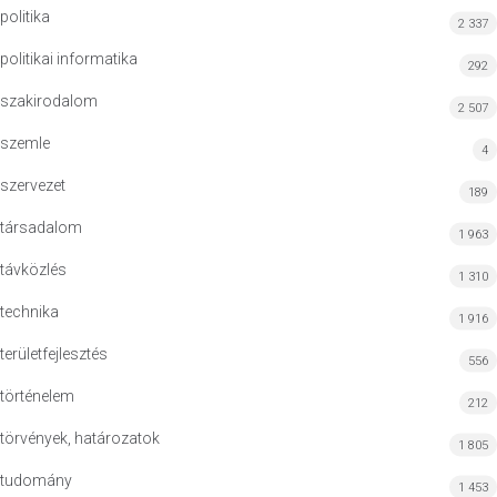
politika
2 337
politikai informatika
292
szakirodalom
2 507
szemle
4
szervezet
189
társadalom
1 963
távközlés
1 310
technika
1 916
területfejlesztés
556
történelem
212
törvények, határozatok
1 805
tudomány
1 453