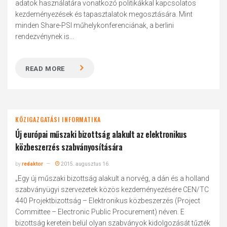
adatok használatára vonatkozó politikákkal kapcsolatos
kezdeményezések és tapasztalatok megosztására. Mint
minden Share-PSI műhelykonferenciának, a berlini
rendezvénynek is...
READ MORE
KÖZIGAZGATÁSI INFORMATIKA
Új európai műszaki bizottság alakult az elektronikus
közbeszerzés szabványosítására
by
redaktor
2015. augusztus 16.
„Egy új műszaki bizottság alakult a norvég, a dán és a holland
szabványügyi szervezetek közös kezdeményezésére CEN/TC
440 Projektbizottság – Elektronikus közbeszerzés (Project
Committee – Electronic Public Procurement) néven. E
bizottság keretein belül olyan szabványok kidolgozását tűzték