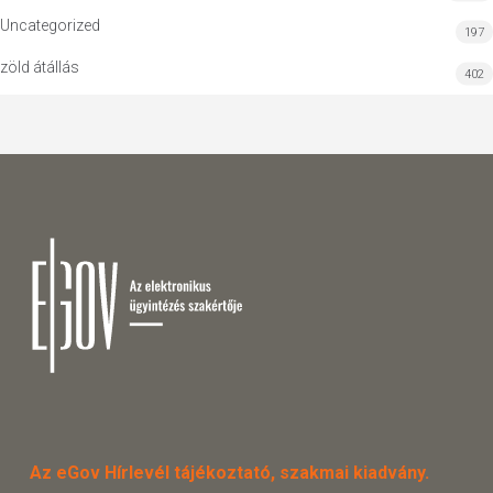
Uncategorized
197
zöld átállás
402
Az eGov Hírlevél tájékoztató, szakmai kiadvány.