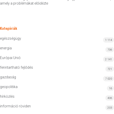
amely a problémákat előidézte
Kategóriák
egészségügy
1 114
energia
706
Európai Unió
2 141
fenntartható fejlődés
721
gazdaság
7 020
geopolitika
16
hírközlés
406
információ röviden
203