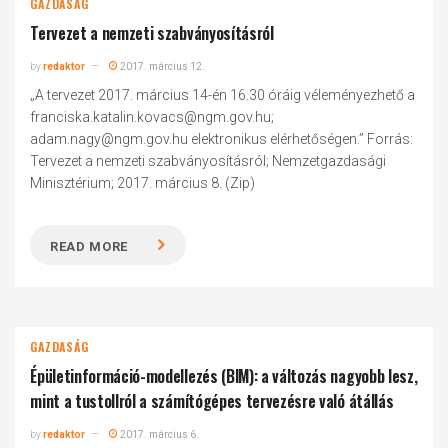
GAZDASÁG
Tervezet a nemzeti szabványosításról
by
redaktor
2017. március 12.
„A tervezet 2017. március 14-én 16.30 óráig véleményezhető a
franciska.katalin.kovacs@ngm.gov.hu;
adam.nagy@ngm.gov.hu elektronikus elérhetőségen.” Forrás:
Tervezet a nemzeti szabványosításról; Nemzetgazdasági
Minisztérium; 2017. március 8. (Zip)
READ MORE
GAZDASÁG
Épületinformáció-modellezés (BIM): a változás nagyobb lesz,
mint a tustollról a számítógépes tervezésre való átállás
by
redaktor
2017. március 6.