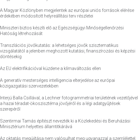
A Magyar Közlönyben megjelentek az európai uniós források elérése
érdekében módosított helyreállítási terv részletei
Miniszteri biztos készíti elő az Egészségügyi Minőségellenőrzési
Hatóság létrehozását
Transzlációs jövőkutatás: a lehetséges jövők szisztematikus
vizsgálatától a jelenben meghozott kutatási, finanszírozási és képzési
döntésekig
Az EU elektrifikációval küzdene a klímaváltozás ellen
A generatív mesterséges intelligencia elterjedése az európai
közigazgatási szervezetekben
Interjú Balla Csillával, a Lechner fotogrammetriai területének vezetőjével
a hazai téradat-ökoszisztéma jövőjéről és a légi adatgyűjtések
szerepéről
Szentirmai Tamás építészt nevezték ki a Közlekedési és Beruházási
Minisztérium helyettes államtitkárává
Az oktatás megújítása nem valósulhat meg ugyanazzal a szemlélettel,