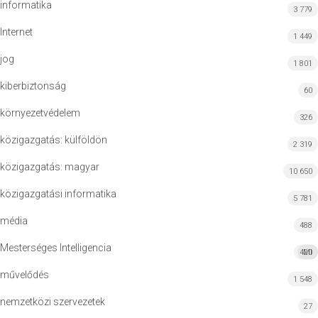
informatika
3 779
Internet
1 449
jog
1 801
kiberbiztonság
60
környezetvédelem
326
közigazgatás: külföldön
2 319
közigazgatás: magyar
10 650
közigazgatási informatika
5 781
média
488
Mesterséges Intelligencia
420
MI
művelődés
1 548
nemzetközi szervezetek
27