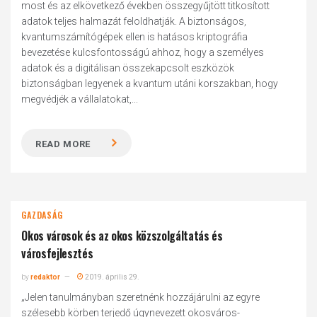
most és az elkövetkező években összegyűjtött titkosított
adatok teljes halmazát feloldhatják. A biztonságos,
kvantumszámítógépek ellen is hatásos kriptográfia
bevezetése kulcsfontosságú ahhoz, hogy a személyes
adatok és a digitálisan összekapcsolt eszközök
biztonságban legyenek a kvantum utáni korszakban, hogy
megvédjék a vállalatokat,...
READ MORE
GAZDASÁG
Okos városok és az okos közszolgáltatás és
városfejlesztés
by
redaktor
2019. április 29.
„Jelen tanulmányban szeretnénk hozzájárulni az egyre
szélesebb körben terjedő úgynevezett okosváros-