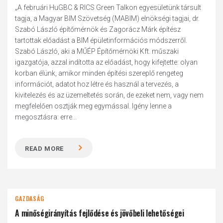
„A februári HuGBC & RICS Green Talkon egyesületünk társult
tagja, a Magyar BIM Szövetség (MABIM) elnökségi tagjai, dr.
Szabó László építőmérnök és Zagorácz Márk építész
tartottak előadást a BIM épületinformációs módszerről.
Szabó László, aki a MŰÉP Építőmérnöki Kft. műszaki
igazgatója, azzal indította az előadást, hogy kifejtette: olyan
korban élünk, amikor minden építési szereplő rengeteg
információt, adatot hoz létre és használ a tervezés, a
kivitelezés és az üzemeltetés során, de ezeket nem, vagy nem
megfelelően osztják meg egymással. Igény lenne a
megosztásra: erre...
READ MORE
GAZDASÁG
A minőségirányítás fejlődése és jövőbeli lehetőségei