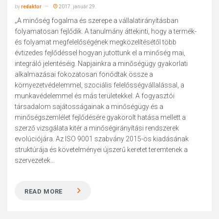
by
redaktor
2017. január 29.
„A minőség fogalma és szerepe a vállalatirányításban
folyamatosan fejlődik. A tanulmány áttekinti, hogy a termék-
és folyamat megfelelőségének megközelítésétől több
évtizedes fejlődéssel hogyan jutottunk el a minőség mai,
integráló jelentéséig. Napjainkra a minőségügy gyakorlati
alkalmazásai fokozatosan fonódtak össze a
környezetvédelemmel, szociális felelősségvállalással, a
munkavédelemmel és más területekkel. A fogyasztói
társadalom sajátosságainak a minőségügy és a
minőségszemlélet fejlődésére gyakorolt hatása mellett a
szerző vizsgálata kitér a minőségirányítási rendszerek
evolúciójára. Az ISO 9001 szabvány 2015-ös kiadásának
struktúrája és követelményei újszerű keretet teremtenek a
szervezetek...
READ MORE