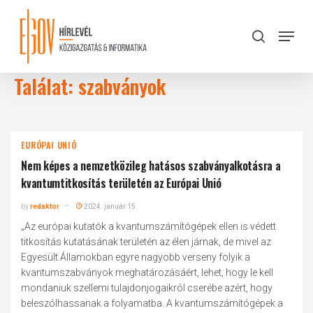
Skip
to
Menu
search
main
Close
content
Menu
Találat: szabványok
EURÓPAI UNIÓ
Nem képes a nemzetközileg hatásos szabvány­alkotásra a
kvantumtitkosítás területén az Európai Unió
by
redaktor
2024. január 15.
„Az európai kutatók a kvantumszámítógépek ellen is védett
titkosítás kutatásának területén az élen járnak, de mivel az
Egyesült Államokban egyre nagyobb verseny folyik a
kvantumszabványok meghatározásáért, lehet, hogy le kell
mondaniuk szellemi tulajdonjogaikról cserébe azért, hogy
beleszólhassanak a folyamatba. A kvantumszámítógépek a