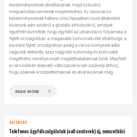
kezdeményezések elindításának, majd sokszínű
megvalósítási terveinek megértéséhez. Az okosváros-
kezdeményezések háttere című fejezetben rövid áttekintést
kívánunk adni azokról a globális kihívásokról, amelyek
egyértelművé tették, hogy egyfelől az urbanizáció folyamata a
fejlett országokban a magasabb színvonalú élet lehetősége, a
kevésbé fejlett országokban pedig a városi környezet adta
nagyobb életesély, azaz nagyobb biztonság és biztosabb
megélhetés reménye miatt megállíthatatlannak tűnik. Másfelől
a városokban alapvető változásokra van szükség ahhoz,
hogy ezeknek a többletterheknek és elvárásoknak meg...
READ MORE
GAZDASÁG
Telefonos ügyfélszolgálatok (call centerek) új, nemzetközi