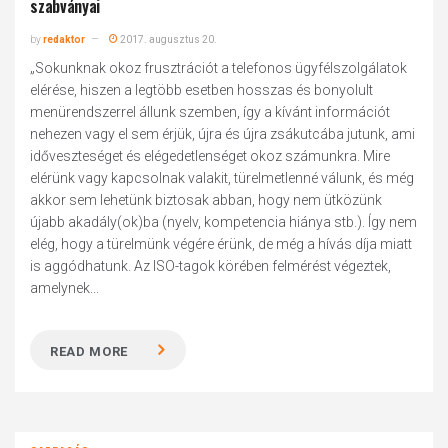
szabványai
by
redaktor
2017. augusztus 20.
„Sokunknak okoz frusztrációt a telefonos ügyfélszolgálatok
elérése, hiszen a legtöbb esetben hosszas és bonyolult
menürendszerrel állunk szemben, így a kívánt információt
nehezen vagy el sem érjük, újra és újra zsákutcába jutunk, ami
időveszteséget és elégedetlenséget okoz számunkra. Mire
elérünk vagy kapcsolnak valakit, türelmetlenné válunk, és még
akkor sem lehetünk biztosak abban, hogy nem ütközünk
újabb akadály(ok)ba (nyelv, kompetencia hiánya stb.). Így nem
elég, hogy a türelmünk végére érünk, de még a hívás díja miatt
is aggódhatunk. Az ISO-tagok körében felmérést végeztek,
amelynek...
READ MORE