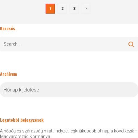
1
2
3
Keresés..
Archívum
Archívum
Legutóbbi bejegyzések
A hőség és szárazság miatti helyzet legkritikusabb öt napja következik –
Magyarország Kormánya