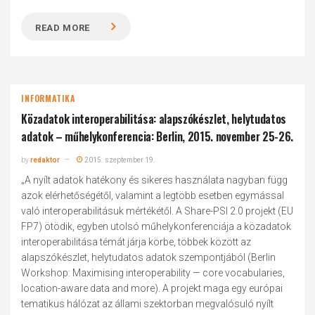
READ MORE
INFORMATIKA
Közadatok interoperabilitása: alapszókészlet, helytudatos
adatok – műhelykonferencia: Berlin, 2015. november 25-26.
by
redaktor
2015. szeptember 19.
„A nyílt adatok hatékony és sikeres használata nagyban függ
azok elérhetőségétől, valamint a legtöbb esetben egymással
való interoperabilitásuk mértékétől. A Share-PSI 2.0 projekt (EU
FP7) ötödik, egyben utolsó műhelykonferenciája a közadatok
interoperabilitása témát járja körbe, többek között az
alapszókészlet, helytudatos adatok szempontjából (Berlin
Workshop: Maximising interoperability — core vocabularies,
location-aware data and more). A projekt maga egy európai
tematikus hálózat az állami szektorban megvalósuló nyílt