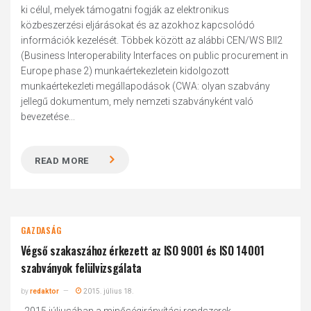
ki célul, melyek támogatni fogják az elektronikus
közbeszerzési eljárásokat és az azokhoz kapcsolódó
információk kezelését. Többek között az alábbi CEN/WS BII2
(Business Interoperability Interfaces on public procurement in
Europe phase 2) munkaértekezletein kidolgozott
munkaértekezleti megállapodások (CWA: olyan szabvány
jellegű dokumentum, mely nemzeti szabványként való
bevezetése...
READ MORE
GAZDASÁG
Végső szakaszához érkezett az ISO 9001 és ISO 14001
szabványok felülvizsgálata
by
redaktor
2015. július 18.