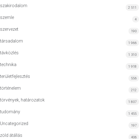
szakirodalom
2 511
szemle
4
szervezet
190
társadalom
1 966
távközlés
1 310
technika
1 918
területfejlesztés
556
történelem
212
törvények, határozatok
1 807
tudomány
1 455
Uncategorized
197
zöld átállás
406