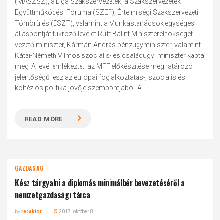
(MASZSZ), a Liga Szakszervezetek, a Szakszervezetek
Együttműködési Fóruma (SZEF), Értelmiségi Szakszervezeti
Tömörülés (ÉSZT), valamint a Munkástanácsok egységes
álláspontját tükröző levelet Ruff Bálint Miniszterelnökséget
vezető miniszter, Kármán András pénzügyminiszter, valamint
Kátai-Németh Vilmos szociális- és családügyi miniszter kapta
meg. A levél emlékeztet: az MFF előkészítése meghatározó
jelentőségű lesz az európai foglalkoztatás-, szociális és
kohéziós politika jövője szempontjából. A...
READ MORE
GAZDASÁG
Kész tárgyalni a diplomás minimálbér bevezetéséről a
nemzetgazdasági tárca
by
redaktor
2017. október 8.