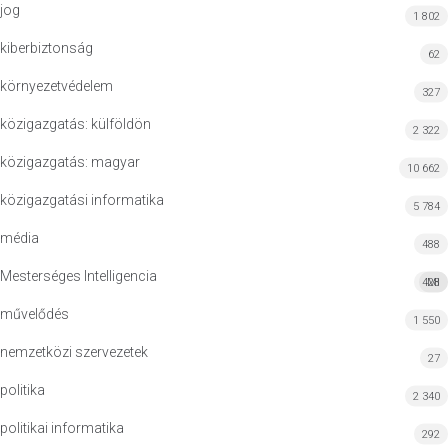
jog
1 802
kiberbiztonság
62
környezetvédelem
327
közigazgatás: külföldön
2 322
közigazgatás: magyar
10 662
közigazgatási informatika
5 784
média
488
Mesterséges Intelligencia
428
MI
művelődés
1 550
nemzetközi szervezetek
27
politika
2 340
politikai informatika
292