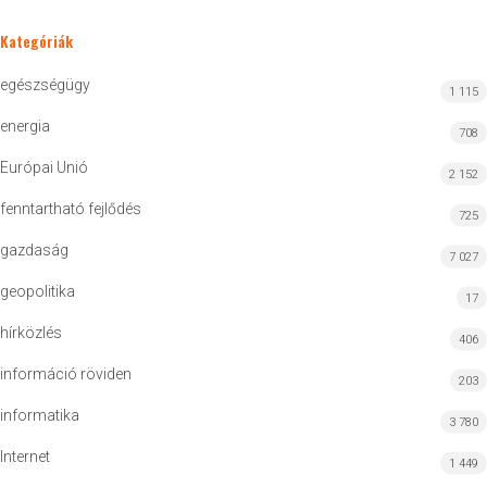
Kategóriák
egészségügy
1 115
energia
708
Európai Unió
2 152
fenntartható fejlődés
725
gazdaság
7 027
geopolitika
17
hírközlés
406
információ röviden
203
informatika
3 780
Internet
1 449