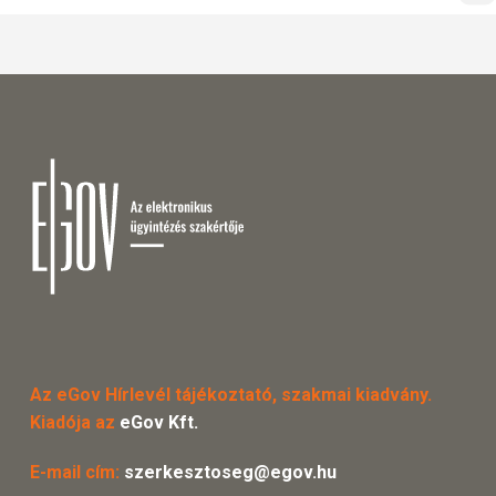
Az eGov Hírlevél tájékoztató, szakmai kiadvány.
Kiadója az
eGov Kft.
E-mail cím:
szerkesztoseg@egov.hu