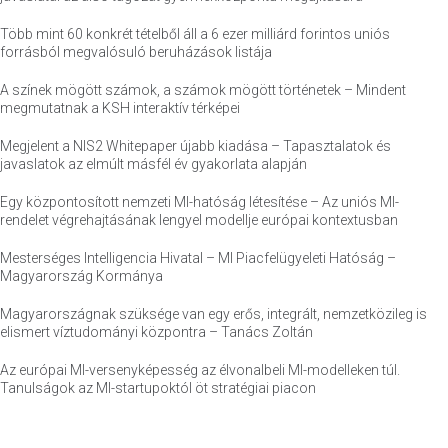
Több mint 60 konkrét tételből áll a 6 ezer milliárd forintos uniós
forrásból megvalósuló beruházások listája
A színek mögött számok, a számok mögött történetek – Mindent
megmutatnak a KSH interaktív térképei
Megjelent a NIS2 Whitepaper újabb kiadása – Tapasztalatok és
javaslatok az elmúlt másfél év gyakorlata alapján
Egy központosított nemzeti MI-hatóság létesítése – Az uniós MI-
rendelet végrehajtásának lengyel modellje európai kontextusban
Mesterséges Intelligencia Hivatal – MI Piacfelügyeleti Hatóság –
Magyarország Kormánya
Magyarországnak szüksége van egy erős, integrált, nemzetközileg is
elismert víztudományi központra – Tanács Zoltán
Az európai MI-versenyképesség az élvonalbeli MI-modelleken túl.
Tanulságok az MI-startupoktól öt stratégiai piacon