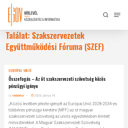
Skip
to
Menu
search
main
Close
content
Menu
Találat: Szakszervezetek
Együttműködési Fóruma (SZEF)
EURÓPAI UNIÓ
Összefogás – Az öt szakszervezeti szövetség közös
pénzügyi igénye
by
redaktor
2026. június 14.
„Közös levélben jelezte igényét az Európai Unió 2028-2034-es
többéves pénzügyi keretére (MFF) az öt magyar
szakszervezeti szövetség az uniós egyeztetésben érintett
miniszterekkel. A Magyar Szakszervezeti Szövetség