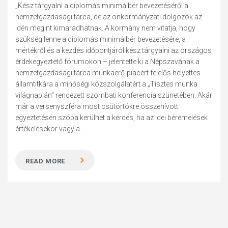
„Kész tárgyalni a diplomás minimálbér bevezetéséről a
nemzetgazdasági tárca, de az önkormányzati dolgozók az
idén megint kimaradhatnak. A kormány nem vitatja, hogy
szükség lenne a diplomás minimálbér bevezetésére, a
mértékről és a kezdés időpontjáról kész tárgyalni az országos
érdekegyeztető fórumokon – jelentette ki a Népszavának a
nemzetgazdasági tárca munkaerő-piacért felelős helyettes
államtitkára a minőségi közszolgálatért a „Tisztes munka
világnapján” rendezett szombati konferencia szünetében. Akár
már a versenyszféra most csütörtökre összehívott
egyeztetésén szóba kerülhet a kérdés, ha az idei béremelések
értékelésekor vagy a...
READ MORE