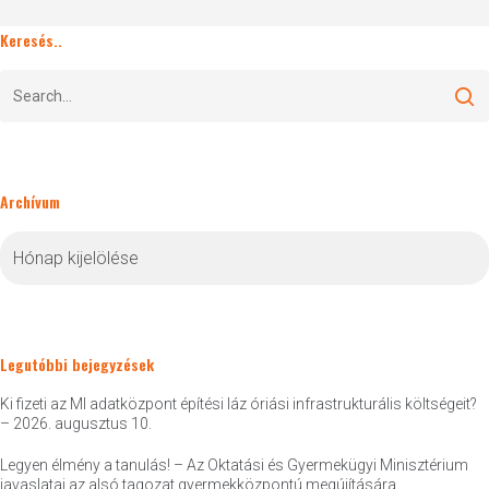
Keresés..
Archívum
Archívum
Legutóbbi bejegyzések
Ki fizeti az MI adatközpont építési láz óriási infrastrukturális költségeit?
– 2026. augusztus 10.
Legyen élmény a tanulás! – Az Oktatási és Gyermekügyi Minisztérium
javaslatai az alsó tagozat gyermekközpontú megújítására