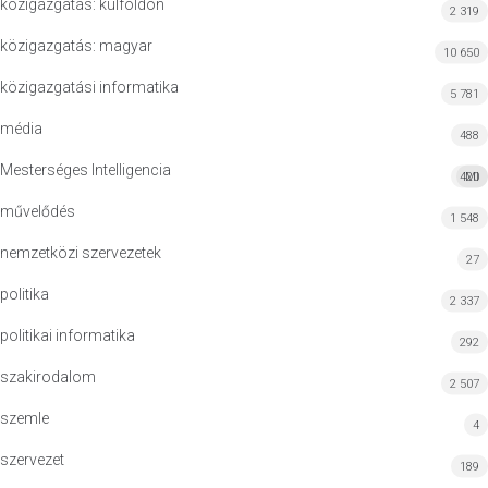
közigazgatás: külföldön
2 319
közigazgatás: magyar
10 650
közigazgatási informatika
5 781
média
488
Mesterséges Intelligencia
420
MI
művelődés
1 548
nemzetközi szervezetek
27
politika
2 337
politikai informatika
292
szakirodalom
2 507
szemle
4
szervezet
189