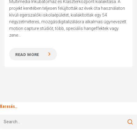
Multimédia Inkubátorház és Klaszterközpont kialakítása. A
projekt keretében teljesen felújították az évek óta használaton
kívüli egerszalóki iskolaépületet, kialakítottak egy 54
négyzetméteres, mozgásdigitalizálásra alkalmas úgynevezett
motion capture stúdiót, több, speciális hangeffektek vagy
zene...
READ MORE
Keresés..