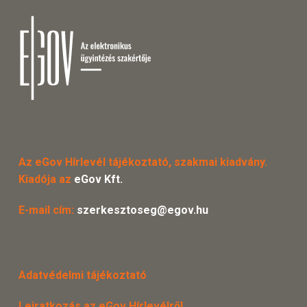
Az eGov Hírlevél tájékoztató, szakmai kiadvány.
Kiadója az
eGov Kft.
E-mail cím:
szerkesztoseg@egov.hu
Adatvédelmi tájékoztató
Leiratkozás az eGov Hírlevélről