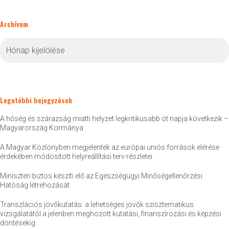
Archívum
Archívum
Legutóbbi bejegyzések
A hőség és szárazság miatti helyzet legkritikusabb öt napja következik –
Magyarország Kormánya
A Magyar Közlönyben megjelentek az európai uniós források elérése
érdekében módosított helyreállítási terv részletei
Miniszteri biztos készíti elő az Egészségügyi Minőségellenőrzési
Hatóság létrehozását
Transzlációs jövőkutatás: a lehetséges jövők szisztematikus
vizsgálatától a jelenben meghozott kutatási, finanszírozási és képzési
döntésekig