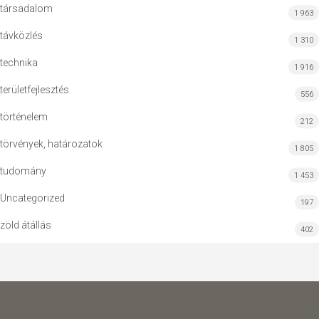
társadalom
1 963
távközlés
1 310
technika
1 916
területfejlesztés
556
történelem
212
törvények, határozatok
1 805
tudomány
1 453
Uncategorized
197
zöld átállás
402