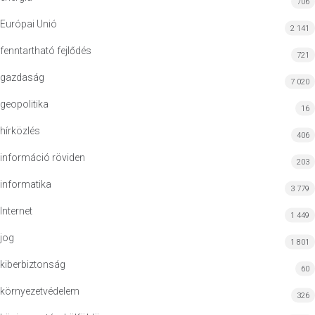
706
Európai Unió
2 141
fenntartható fejlődés
721
gazdaság
7 020
geopolitika
16
hírközlés
406
információ röviden
203
informatika
3 779
Internet
1 449
jog
1 801
kiberbiztonság
60
környezetvédelem
326