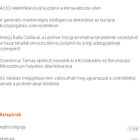
Az EU elektrifikációval küzdene a klímaváltozás ellen
A generatív mesterséges intelligencia elterjedése az európai
közigazgatási szervezetekben
Interjú Balla Csillával, a Lechner fotogrammetriai területének vezetőjével
a hazai téradat-ökoszisztéma jövőjéről és a légi adatgyűjtések
szerepéről
Szentirmai Tamás építészt nevezték ki a Közlekedési és Beruházási
Minisztérium helyettes államtitkárává
Az oktatás megújítása nem valósulhat meg ugyanazzal a szemlélettel,
amely a problémákat előidézte
Kategóriák
egészségügy
1 114
energia