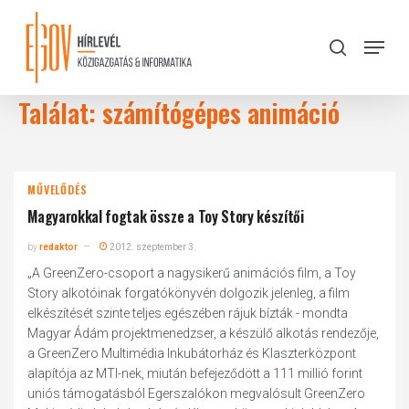
Skip
to
Menu
search
main
Close
content
Menu
Találat: számítógépes animáció
MŰVELŐDÉS
Magyarokkal fogtak össze a Toy Story készítői
by
redaktor
2012. szeptember 3.
„A GreenZero-csoport a nagysikerű animációs film, a Toy
Story alkotóinak forgatókönyvén dolgozik jelenleg, a film
elkészítését szinte teljes egészében rájuk bízták - mondta
Magyar Ádám projektmenedzser, a készülő alkotás rendezője,
a GreenZero Multimédia Inkubátorház és Klaszterközpont
alapítója az MTI-nek, miután befejeződött a 111 millió forint
uniós támogatásból Egerszalókon megvalósult GreenZero