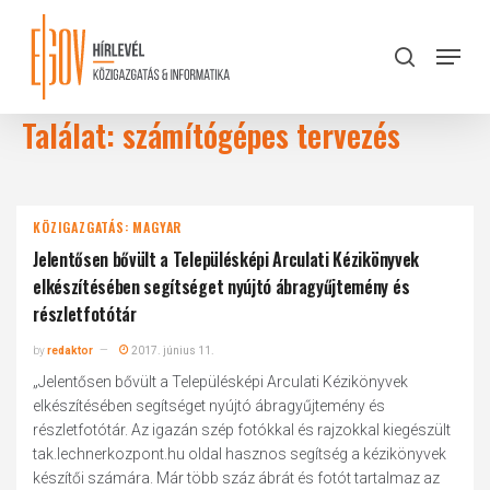
Skip
to
Menu
search
main
Close
content
Menu
Találat: számítógépes tervezés
KÖZIGAZGATÁS: MAGYAR
Jelentősen bővült a Településképi Arculati Kézikönyvek
elkészítésében segítséget nyújtó ábragyűjtemény és
részletfotótár
by
redaktor
2017. június 11.
„Jelentősen bővült a Településképi Arculati Kézikönyvek
elkészítésében segítséget nyújtó ábragyűjtemény és
részletfotótár. Az igazán szép fotókkal és rajzokkal kiegészült
tak.lechnerkozpont.hu oldal hasznos segítség a kézikönyvek
készítői számára. Már több száz ábrát és fotót tartalmaz az