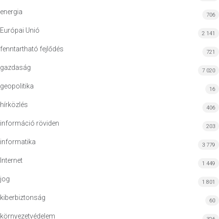
energia
706
Európai Unió
2 141
fenntartható fejlődés
721
gazdaság
7 020
geopolitika
16
hírközlés
406
információ röviden
203
informatika
3 779
Internet
1 449
jog
1 801
kiberbiztonság
60
környezetvédelem