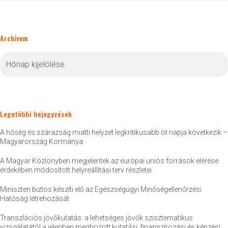
Archívum
Archívum
Legutóbbi bejegyzések
A hőség és szárazság miatti helyzet legkritikusabb öt napja következik –
Magyarország Kormánya
A Magyar Közlönyben megjelentek az európai uniós források elérése
érdekében módosított helyreállítási terv részletei
Miniszteri biztos készíti elő az Egészségügyi Minőségellenőrzési
Hatóság létrehozását
Transzlációs jövőkutatás: a lehetséges jövők szisztematikus
vizsgálatától a jelenben meghozott kutatási, finanszírozási és képzési