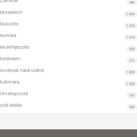
szervezet
189
társadalom
1 963
távközlés
1 310
technika
1 916
területfejlesztés
556
történelem
212
törvények, határozatok
1 805
tudomány
1 453
Uncategorized
197
zöld átállás
402