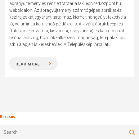
ábragyűjtemény és részletfotótár a tak.lechnerkozpont.hu
weboldalon. Az ábragyűjtemény számítógépes ábrákat és
kézi rajzokat egyaránt tartalmaz, kiemelt hangsúlyt fektetve a
jó, valamint a kerülendő példákra is. A kívánt ábrák beépítés
(falusias, kertvárosi, kisvárosi, nagyvárosi) és kategória (pl.:
tetőhajlásszög, homlokzatképzés, magasság, terepalakítás,
stb.) alapján is kereshetőek. A Településképi Arculati...
READ MORE
Keresés..