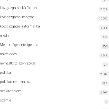
326
közigazgatás: külföldön
2 319
közigazgatás: magyar
10 650
közigazgatási informatika
5 781
média
488
Mesterséges Intelligencia
420
MI
művelődés
1 548
nemzetközi szervezetek
27
politika
2 337
politikai informatika
292
szakirodalom
2 507
szemle
4