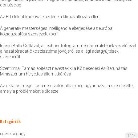
döntésekig
Az EU elektrifikációval küzdene a klímaváltozás ellen
A generatív mesterséges intelligencia elterjedése az európai
közigazgatási szervezetekben
Interjú Balla Csillával, a Lechner fotogrammetriai területének vezetőjével
a hazai téradat-ökoszisztéma jövőjéről és a légi adatgyűjtések
szerepéről
Szentirmai Tamás építészt nevezték ki a Közlekedési és Beruházási
Minisztérium helyettes államtitkárává
Az oktatás megújítása nem valósulhat meg ugyanazzal a szemlélettel,
amely a problémákat előidézte
Kategóriák
egészségügy
1 114