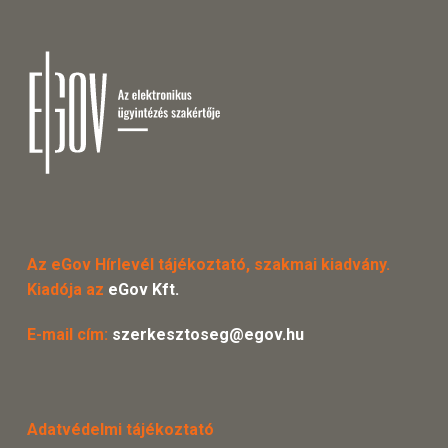
Az eGov Hírlevél tájékoztató, szakmai kiadvány.
Kiadója az
eGov Kft.
E-mail cím:
szerkesztoseg@egov.hu
Adatvédelmi tájékoztató