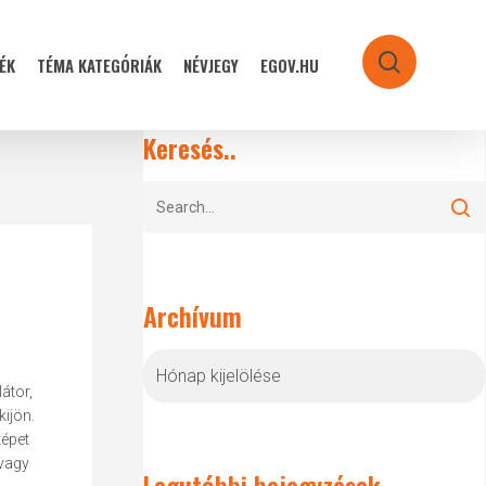
ÉK
TÉMA KATEGÓRIÁK
NÉVJEGY
EGOV.HU
search
Keresés..
Archívum
Archívum
átor,
ijön.
képet
 vagy
Legutóbbi bejegyzések