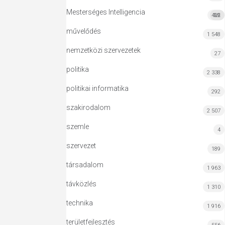
Mesterséges Intelligencia
422
MI
művelődés
1 548
nemzetközi szervezetek
27
politika
2 338
politikai informatika
292
szakirodalom
2 507
szemle
4
szervezet
189
társadalom
1 963
távközlés
1 310
technika
1 916
területfejlesztés