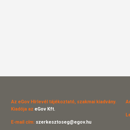
Az eGov Hírlevél tájékoztató, szakmai kiadvány.
A
Kiadója az
eGov Kft.
L
E-mail cím:
szerkesztoseg@egov.hu