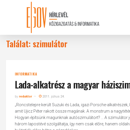
Skip
to
main
content
Találat: szimulátor
INFORMATIKA
Lada-alkatrész a magyar háziszim
by
redaktor
2011. július 24.
„Roncstelepre került Suzuki és Lada, igazi Porsche-alkatrészek, 
amit Ujicz Péter rakott össze magának. A monstrum a nagytétény
Hogyan építsünk magunknak autószimulátort? ... A szimulátor je
három lapostévé szolgáltatja, így nem csak előre, hanem oldalra