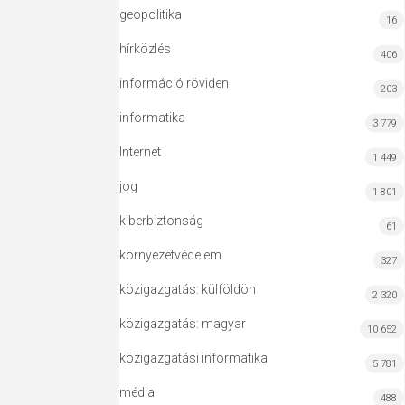
geopolitika
16
hírközlés
406
információ röviden
203
informatika
3 779
Internet
1 449
jog
1 801
kiberbiztonság
61
környezetvédelem
327
közigazgatás: külföldön
2 320
közigazgatás: magyar
10 652
közigazgatási informatika
5 781
média
488