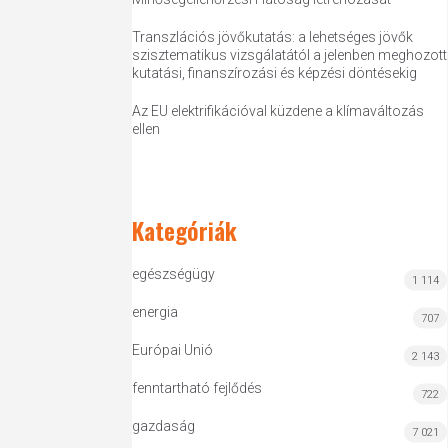
Transzlációs jövőkutatás: a lehetséges jövők
szisztematikus vizsgálatától a jelenben meghozott
kutatási, finanszírozási és képzési döntésekig
Az EU elektrifikációval küzdene a klímaváltozás
ellen
Kategóriák
egészségügy
1 114
energia
707
Európai Unió
2 143
fenntartható fejlődés
722
gazdaság
7 021