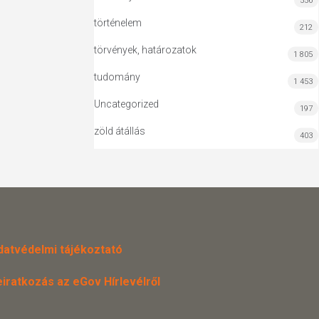
556
történelem
212
törvények, határozatok
1 805
tudomány
1 453
Uncategorized
197
zöld átállás
403
datvédelmi tájékoztató
eiratkozás az eGov Hírlevélről