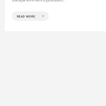
buktatják előre-hátra a gázadáskor,...
READ MORE
Hit enter to search or ESC to close