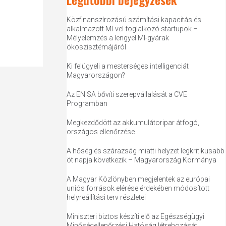
Közfinanszírozású számítási kapacitás és
alkalmazott MI-vel foglalkozó startupok –
Mélyelemzés a lengyel MI-gyárak
ökoszisztémájáról
Ki felügyeli a mesterséges intelligenciát
Magyarországon?
Az ENISA bővíti szerepvállalását a CVE
Programban
Megkezdődött az akkumulátoripar átfogó,
országos ellenőrzése
A hőség és szárazság miatti helyzet legkritikusabb
öt napja következik – Magyarország Kormánya
A Magyar Közlönyben megjelentek az európai
uniós források elérése érdekében módosított
helyreállítási terv részletei
Miniszteri biztos készíti elő az Egészségügyi
Minőségellenőrzési Hatóság létrehozását