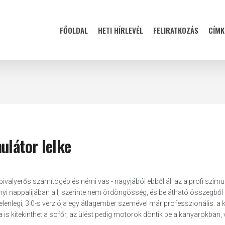
FŐOLDAL
HETI HÍRLEVÉL
FELIRATKOZÁS
CÍMK
ulátor lelke
bivalyerős számítógép és némi vas - nagyjából ebből áll az a profi szimul
i nappalijában áll, szerinte nem ördöngösség, és belátható összegből k
lenlegi, 3.0-s verziója egy átlagember szemével már professzionális: a 
 is kitekinthet a sofőr, az ülést pedig motorok döntik be a kanyarokban,