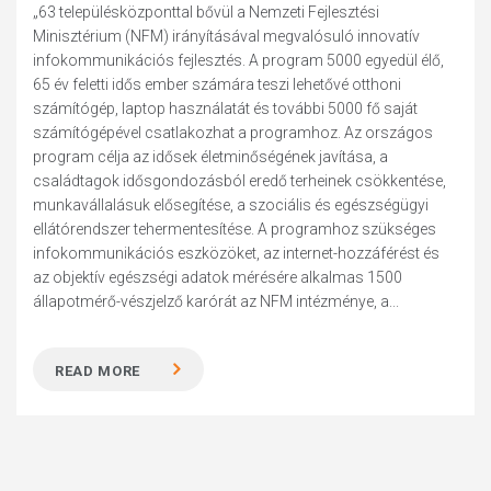
„63 településközponttal bővül a Nemzeti Fejlesztési
Minisztérium (NFM) irányításával megvalósuló innovatív
infokommunikációs fejlesztés. A program 5000 egyedül élő,
65 év feletti idős ember számára teszi lehetővé otthoni
számítógép, laptop használatát és további 5000 fő saját
számítógépével csatlakozhat a programhoz. Az országos
program célja az idősek életminőségének javítása, a
családtagok idősgondozásból eredő terheinek csökkentése,
munkavállalásuk elősegítése, a szociális és egészségügyi
ellátórendszer tehermentesítése. A programhoz szükséges
infokommunikációs eszközöket, az internet-hozzáférést és
az objektív egészségi adatok mérésére alkalmas 1500
állapotmérő-vészjelző karórát az NFM intézménye, a...
READ MORE