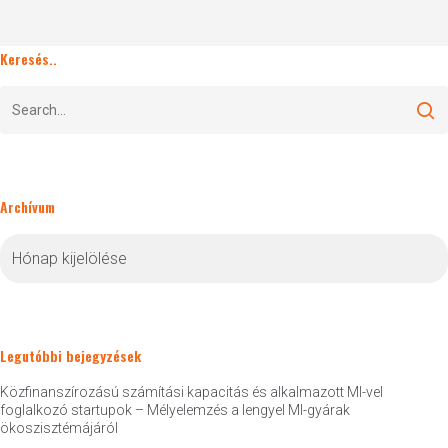
Keresés..
Archívum
Archívum
Legutóbbi bejegyzések
Közfinanszírozású számítási kapacitás és alkalmazott MI-vel
foglalkozó startupok – Mélyelemzés a lengyel MI-gyárak
ökoszisztémájáról