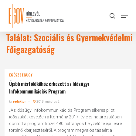
Skip
to
Menu
search
main
Close
content
Menu
Találat: Szociális és Gyermekvédelmi
Főigazgatóság
EGÉSZSÉGÜGY
Újabb mérföldkőhöz érkezett az Idősügyi
Infokommunikációs Program
by
redaktor
2018. március 5.
„Az Idősügyi Infokommunikációs Program sikeres pilot
időszakát követően a Kormány 2017. év eleji határozatában
döntött a program közel 480 hátrányos helyzetű településre
történő kiterjesztéséről. A program megvalósításáért a