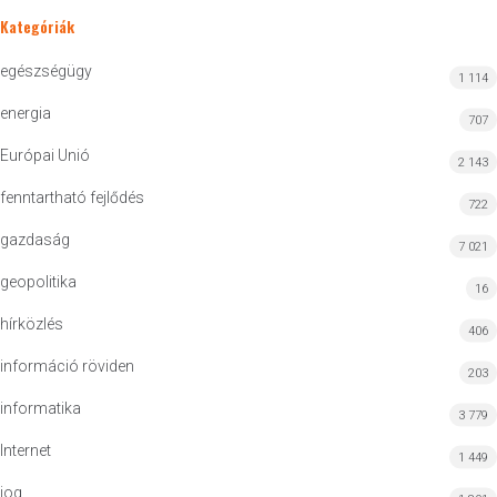
Kategóriák
egészségügy
1 114
energia
707
Európai Unió
2 143
fenntartható fejlődés
722
gazdaság
7 021
geopolitika
16
hírközlés
406
információ röviden
203
informatika
3 779
Internet
1 449
jog