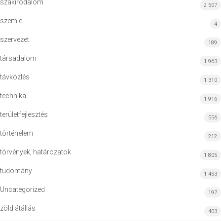
szakirodalom
2 507
szemle
4
szervezet
189
társadalom
1 963
távközlés
1 310
technika
1 916
területfejlesztés
556
történelem
212
törvények, határozatok
1 805
tudomány
1 453
Uncategorized
197
zöld átállás
403