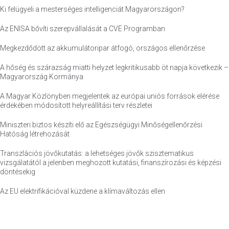
Ki felügyeli a mesterséges intelligenciát Magyarországon?
Az ENISA bővíti szerepvállalását a CVE Programban
Megkezdődött az akkumulátoripar átfogó, országos ellenőrzése
A hőség és szárazság miatti helyzet legkritikusabb öt napja következik –
Magyarország Kormánya
A Magyar Közlönyben megjelentek az európai uniós források elérése
érdekében módosított helyreállítási terv részletei
Miniszteri biztos készíti elő az Egészségügyi Minőségellenőrzési
Hatóság létrehozását
Transzlációs jövőkutatás: a lehetséges jövők szisztematikus
vizsgálatától a jelenben meghozott kutatási, finanszírozási és képzési
döntésekig
Az EU elektrifikációval küzdene a klímaváltozás ellen