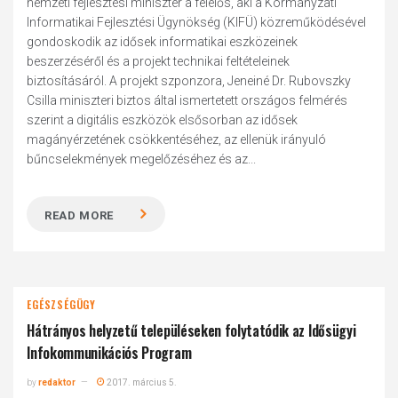
nemzeti fejlesztési miniszter a felelős, aki a Kormányzati
Informatikai Fejlesztési Ügynökség (KIFÜ) közreműködésével
gondoskodik az idősek informatikai eszközeinek
beszerzéséről és a projekt technikai feltételeinek
biztosításáról. A projekt szponzora, Jeneiné Dr. Rubovszky
Csilla miniszteri biztos által ismertetett országos felmérés
szerint a digitális eszközök elsősorban az idősek
magányérzetének csökkentéséhez, az ellenük irányuló
bűncselekmények megelőzéséhez és az...
READ MORE
EGÉSZSÉGÜGY
Hátrányos helyzetű településeken folytatódik az Idősügyi
Infokommunikációs Program
by
redaktor
2017. március 5.