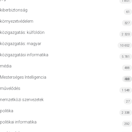
1 801
kiberbiztonság
61
környezetvédelem
327
közigazgatás: külföldön
2 320
közigazgatás: magyar
10 652
közigazgatási informatika
5 781
média
488
Mesterséges Intelligencia
422
MI
művelődés
1 548
nemzetközi szervezetek
27
politika
2 338
politikai informatika
292