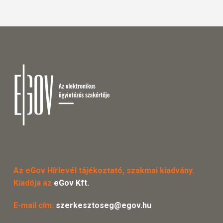
Az eGov Hírlevél tájékoztató, szakmai kiadvány.
Kiadója az
eGov Kft.
E-mail cím:
szerkesztoseg@egov.hu