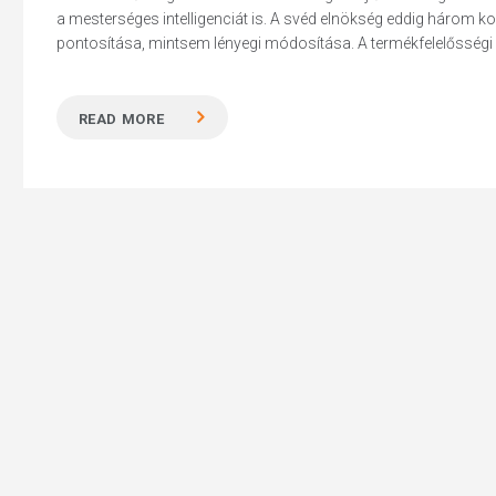
a mesterséges intelligenciát is. A svéd elnökség eddig három 
pontosítása, mintsem lényegi módosítása. A termékfelelősségi irán
READ MORE
Hit enter to search or ESC to close