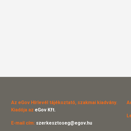
Az eGov Hírlevél tájékoztató, szakmai kiadvány.
A
Kiadója az
eGov Kft.
L
E-mail cím:
szerkesztoseg@egov.hu