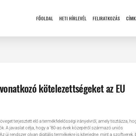
FŐOLDAL
HETI HÍRLEVÉL
FELIRATKOZÁS
CÍMK
e vonatkozó kötelezettségeket az EU
 terjesztett elő a termékfelelősségi irányelvről, amely tisztázza, ho
k. A javaslat célja, hogy a '80-as évek közepéről származó uniós
z új rendszer olyan digitális termékekre is kiterjedne, mint a szoftverek, 