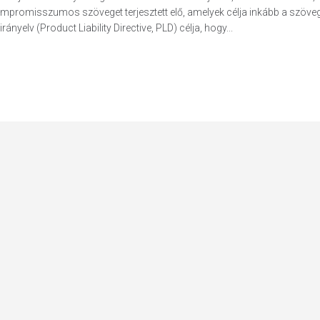
kompromisszumos szöveget terjesztett elő, amelyek célja inkább a szöve
yelv (Product Liability Directive, PLD) célja, hogy...