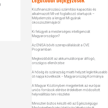
g
Közfinanszírozású számítási kapacitás és
alkalmazott MI-vel foglalkozó startupok –
Mélyelemzés a lengyel MI-gyárak
ökoszisztémájáról
Ki felügyeli a mesterséges intelligenciát
Magyarországon?
Az ENISA bővíti szerepvállalását a CVE
Programban
Megkezdődött az akkumulátoripar átfogó,
országos ellenőrzése
A hőség és szárazság miatti helyzet legkritikusabb
öt napja következik – Magyarország Kormánya
A Magyar Közlönyben megjelentek az európai
uniós források elérése érdekében módosított
helyreállítási terv részletei
Miniszteri biztos készíti elő az Egészségügyi
Minőségellenőrzési Hatóság létrehozását