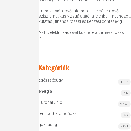
Transzlációs jövőkutatás: a lehetséges jövők
szisztematikus vizsgálatától a jelenben meghozott
kutatási, finanszírozási és képzési döntésekig
Az EU elektrifikációval küzdene a klímaváltozás
ellen
Kategóriák
egészségügy
1 114
energia
707
Európai Unió
2 143
fenntartható fejlődés
722
gazdaság
7 021