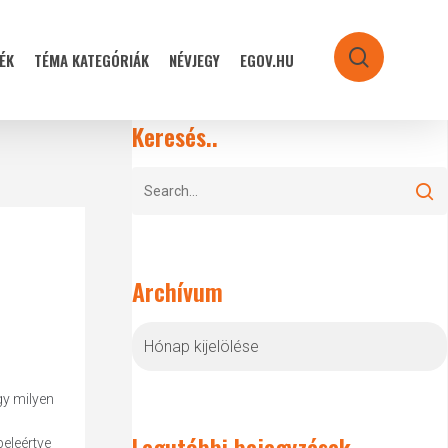
ÉK
TÉMA KATEGÓRIÁK
NÉVJEGY
EGOV.HU
search
Keresés..
Archívum
Archívum
gy milyen
Legutóbbi bejegyzések
beleértve