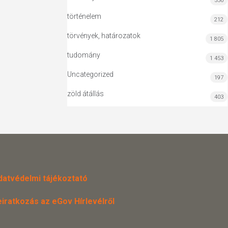
556
történelem
212
törvények, határozatok
1 805
tudomány
1 453
Uncategorized
197
zöld átállás
403
datvédelmi tájékoztató
eiratkozás az eGov Hírlevélről