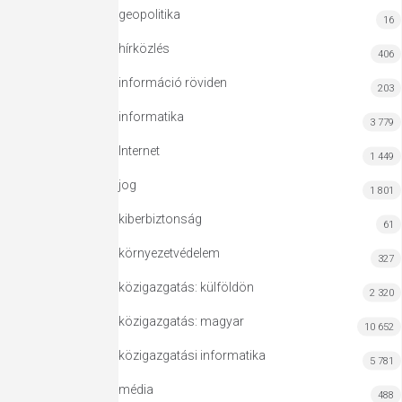
geopolitika
16
hírközlés
406
információ röviden
203
informatika
3 779
Internet
1 449
jog
1 801
kiberbiztonság
61
környezetvédelem
327
közigazgatás: külföldön
2 320
közigazgatás: magyar
10 652
közigazgatási informatika
5 781
média
488