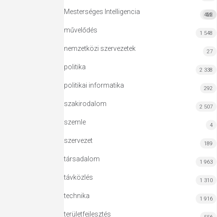
Mesterséges Intelligencia
422
MI
művelődés
1 548
nemzetközi szervezetek
27
politika
2 338
politikai informatika
292
szakirodalom
2 507
szemle
4
szervezet
189
társadalom
1 963
távközlés
1 310
technika
1 916
területfejlesztés