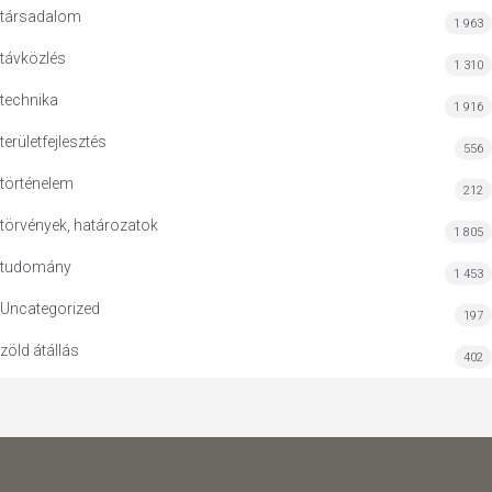
társadalom
1 963
távközlés
1 310
technika
1 916
területfejlesztés
556
történelem
212
törvények, határozatok
1 805
tudomány
1 453
Uncategorized
197
zöld átállás
402