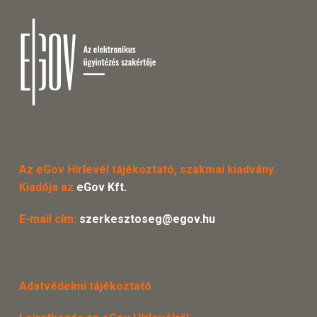
Az eGov Hírlevél tájékoztató, szakmai kiadvány.
Kiadója az
eGov Kft.
E-mail cím:
szerkesztoseg@egov.hu
Adatvédelmi tájékoztató