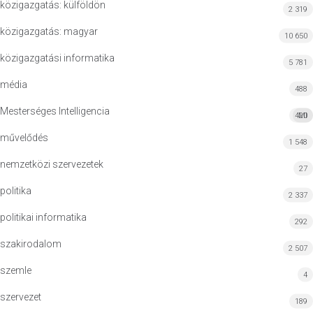
közigazgatás: külföldön
2 319
közigazgatás: magyar
10 650
közigazgatási informatika
5 781
média
488
Mesterséges Intelligencia
420
MI
művelődés
1 548
nemzetközi szervezetek
27
politika
2 337
politikai informatika
292
szakirodalom
2 507
szemle
4
szervezet
189