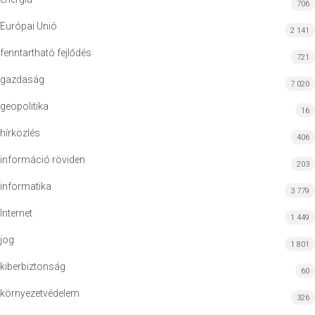
706
Európai Unió
2 141
fenntartható fejlődés
721
gazdaság
7 020
geopolitika
16
hírközlés
406
információ röviden
203
informatika
3 779
Internet
1 449
jog
1 801
kiberbiztonság
60
környezetvédelem
326