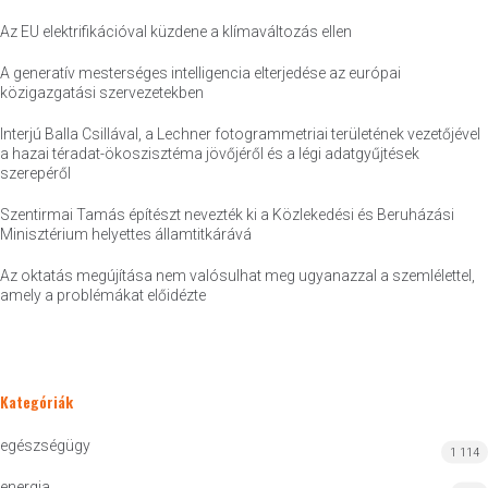
Az EU elektrifikációval küzdene a klímaváltozás ellen
A generatív mesterséges intelligencia elterjedése az európai
közigazgatási szervezetekben
Interjú Balla Csillával, a Lechner fotogrammetriai területének vezetőjével
a hazai téradat-ökoszisztéma jövőjéről és a légi adatgyűjtések
szerepéről
Szentirmai Tamás építészt nevezték ki a Közlekedési és Beruházási
Minisztérium helyettes államtitkárává
Az oktatás megújítása nem valósulhat meg ugyanazzal a szemlélettel,
amely a problémákat előidézte
Kategóriák
egészségügy
1 114
energia