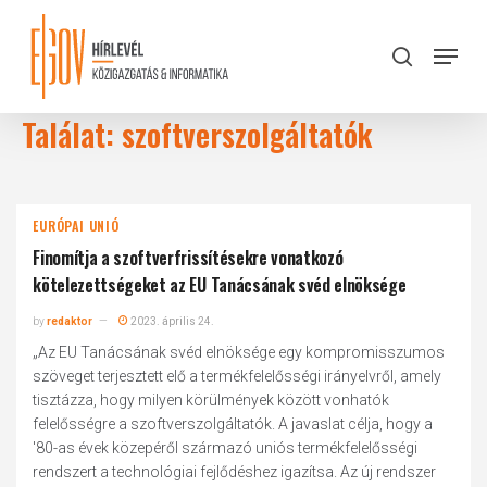
Skip
to
Menu
search
main
Close
content
Menu
Találat: szoftverszolgáltatók
EURÓPAI UNIÓ
Finomítja a szoftverfrissítésekre vonatkozó
kötelezettségeket az EU Tanácsának svéd elnöksége
by
redaktor
2023. április 24.
„Az EU Tanácsának svéd elnöksége egy kompromisszumos
szöveget terjesztett elő a termékfelelősségi irányelvről, amely
tisztázza, hogy milyen körülmények között vonhatók
felelősségre a szoftverszolgáltatók. A javaslat célja, hogy a
'80-as évek közepéről származó uniós termékfelelősségi
rendszert a technológiai fejlődéshez igazítsa. Az új rendszer