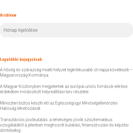
Archívum
Archívum
Legutóbbi bejegyzések
A hőség és szárazság miatti helyzet legkritikusabb öt napja következik –
Magyarország Kormánya
A Magyar Közlönyben megjelentek az európai uniós források elérése
érdekében módosított helyreállítási terv részletei
Miniszteri biztos készíti elő az Egészségügyi Minőségellenőrzési
Hatóság létrehozását
Transzlációs jövőkutatás: a lehetséges jövők szisztematikus
vizsgálatától a jelenben meghozott kutatási, finanszírozási és képzési
döntésekig