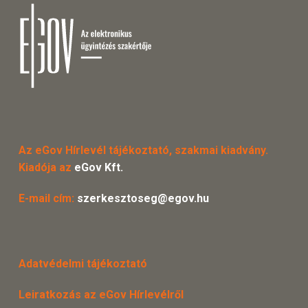
Az eGov Hírlevél tájékoztató, szakmai kiadvány.
Kiadója az
eGov Kft.
E-mail cím:
szerkesztoseg@egov.hu
Adatvédelmi tájékoztató
Leiratkozás az eGov Hírlevélről