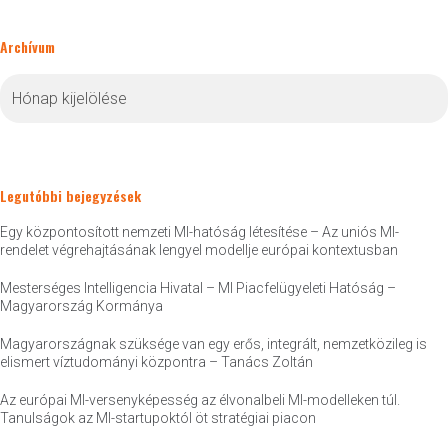
Archívum
Archívum
Legutóbbi bejegyzések
Egy központosított nemzeti MI-hatóság létesítése – Az uniós MI-
rendelet végrehajtásának lengyel modellje európai kontextusban
Mesterséges Intelligencia Hivatal – MI Piacfelügyeleti Hatóság –
Magyarország Kormánya
Magyarországnak szüksége van egy erős, integrált, nemzetközileg is
elismert víztudományi központra – Tanács Zoltán
Az európai MI-versenyképesség az élvonalbeli MI-modelleken túl.
Tanulságok az MI-startupoktól öt stratégiai piacon