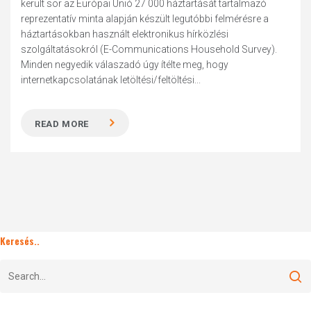
került sor az Európai Unió 27 000 háztartását tartalmazó
reprezentatív minta alapján készült legutóbbi felmérésre a
háztartásokban használt elektronikus hírközlési
szolgáltatásokról (E-Communications Household Survey).
Minden negyedik válaszadó úgy ítélte meg, hogy
internetkapcsolatának letöltési/feltöltési...
READ MORE
Keresés..