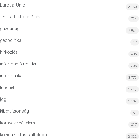
Európai Unió
2 150
fenntartható fejlődés
724
gazdaság
7 024
geopolitika
17
hírközlés
406
információ röviden
203
informatika
3 779
Internet
1 449
jog
1 802
kiberbiztonság
61
környezetvédelem
327
közigazgatás: külföldön
2 322