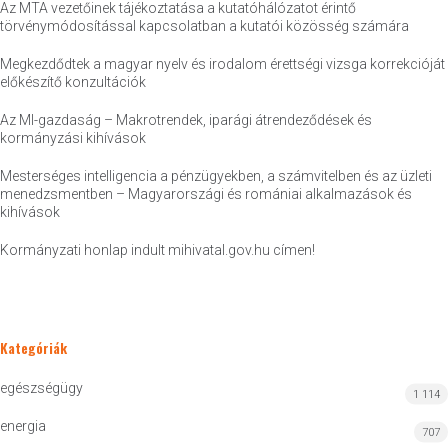
Az MTA vezetőinek tájékoztatása a kutatóhálózatot érintő
törvénymódosítással kapcsolatban a kutatói közösség számára
Megkezdődtek a magyar nyelv és irodalom érettségi vizsga korrekcióját
előkészítő konzultációk
Az MI-gazdaság – Makrotrendek, iparági átrendeződések és
kormányzási kihívások
Mesterséges intelligencia a pénzügyekben, a számvitelben és az üzleti
menedzsmentben – Magyarországi és romániai alkalmazások és
kihívások
Kormányzati honlap indult mihivatal.gov.hu címen!
Kategóriák
egészségügy
1 114
energia
707