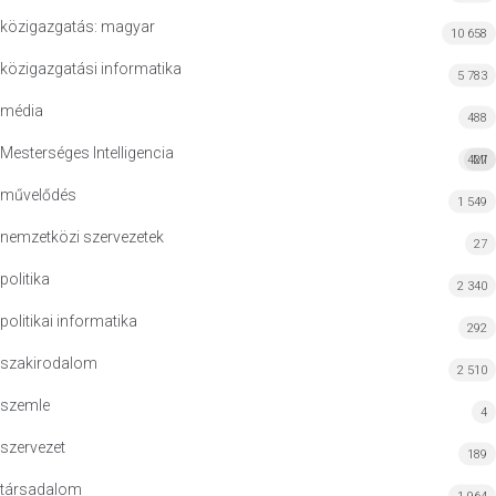
közigazgatás: magyar
10 658
közigazgatási informatika
5 783
média
488
Mesterséges Intelligencia
427
MI
művelődés
1 549
nemzetközi szervezetek
27
politika
2 340
politikai informatika
292
szakirodalom
2 510
szemle
4
szervezet
189
társadalom