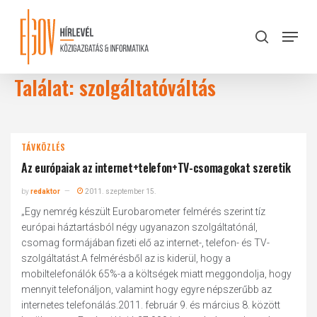
Skip
to
Menu
search
main
Close
content
Menu
Találat: szolgáltatóváltás
TÁVKÖZLÉS
Az európaiak az internet+telefon+TV-csomagokat szeretik
by
redaktor
2011. szeptember 15.
„Egy nemrég készült Eurobarometer felmérés szerint tíz
európai háztartásból négy ugyanazon szolgáltatónál,
csomag formájában fizeti elő az internet-, telefon- és TV-
szolgáltatást.A felmérésből az is kiderül, hogy a
mobiltelefonálók 65%-a a költségek miatt meggondolja, hogy
mennyit telefonáljon, valamint hogy egyre népszerűbb az
internetes telefonálás.2011. február 9. és március 8. között