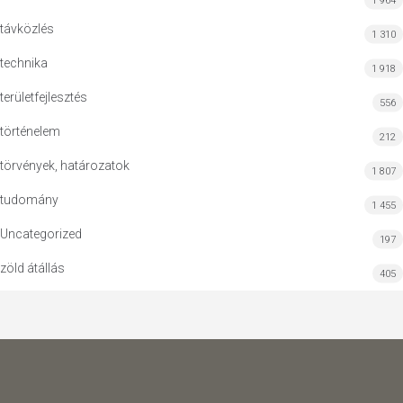
1 964
távközlés
1 310
technika
1 918
területfejlesztés
556
történelem
212
törvények, határozatok
1 807
tudomány
1 455
Uncategorized
197
zöld átállás
405