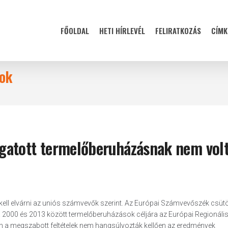
FŐOLDAL
HETI HÍRLEVÉL
FELIRATKOZÁS
CÍMK
ok
gatott termelőberuházásnak nem vol
ell elvárni az uniós számvevők szerint. Az Európai Számvevőszék csüt
a 2000 és 2013 között termelőberuházások céljára az Európai Regionáli
en a megszabott feltételek nem hangsúlyozták kellően az eredmények