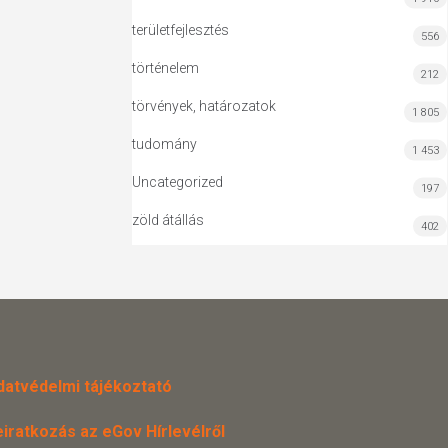
területfejlesztés
556
történelem
212
törvények, határozatok
1 805
tudomány
1 453
Uncategorized
197
zöld átállás
402
datvédelmi tájékoztató
eiratkozás az eGov Hírlevélről