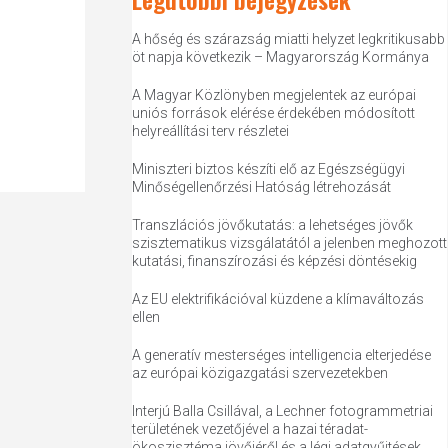
A hőség és szárazság miatti helyzet legkritikusabb
öt napja következik – Magyarország Kormánya
A Magyar Közlönyben megjelentek az európai
uniós források elérése érdekében módosított
helyreállítási terv részletei
Miniszteri biztos készíti elő az Egészségügyi
Minőségellenőrzési Hatóság létrehozását
Transzlációs jövőkutatás: a lehetséges jövők
szisztematikus vizsgálatától a jelenben meghozott
kutatási, finanszírozási és képzési döntésekig
Az EU elektrifikációval küzdene a klímaváltozás
ellen
A generatív mesterséges intelligencia elterjedése
az európai közigazgatási szervezetekben
Interjú Balla Csillával, a Lechner fotogrammetriai
területének vezetőjével a hazai téradat-
ökoszisztéma jövőjéről és a légi adatgyűjtések