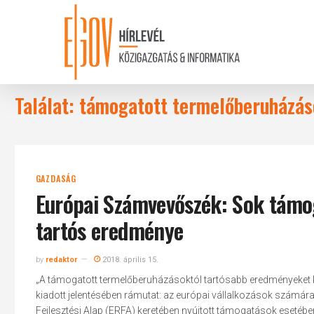
Skip
to
main
content
Találat: támogatott termelőberuházás
GAZDASÁG
Európai Számvevőszék: Sok támo
tartós eredménye
by
redaktor
2018. április 15.
„A támogatott termelőberuházásoktól tartósabb eredményeket k
kiadott jelentésében rámutat: az európai vállalkozások számár
Fejlesztési Alap (ERFA) keretében nyújtott támogatások esetéb