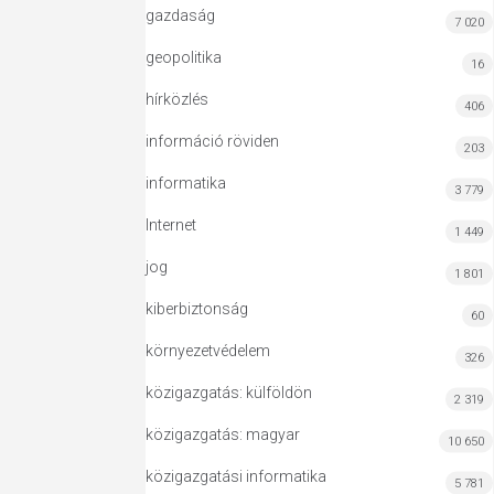
gazdaság
7 020
geopolitika
16
hírközlés
406
információ röviden
203
informatika
3 779
Internet
1 449
jog
1 801
kiberbiztonság
60
környezetvédelem
326
közigazgatás: külföldön
2 319
közigazgatás: magyar
10 650
közigazgatási informatika
5 781