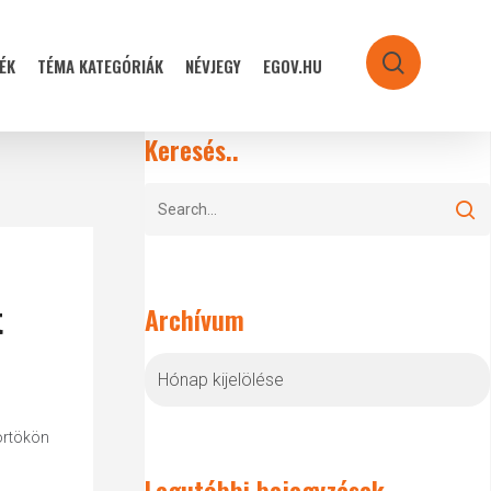
ÉK
TÉMA KATEGÓRIÁK
NÉVJEGY
EGOV.HU
search
Keresés..
t
Archívum
Archívum
örtökön
s
Legutóbbi bejegyzések