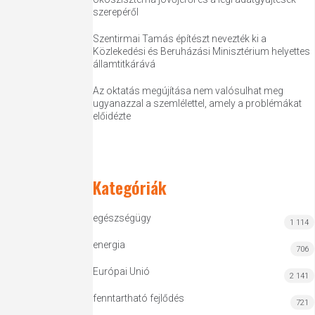
szerepéről
Szentirmai Tamás építészt nevezték ki a
Közlekedési és Beruházási Minisztérium helyettes
államtitkárává
Az oktatás megújítása nem valósulhat meg
ugyanazzal a szemlélettel, amely a problémákat
előidézte
Kategóriák
egészségügy
1 114
energia
706
Európai Unió
2 141
fenntartható fejlődés
721