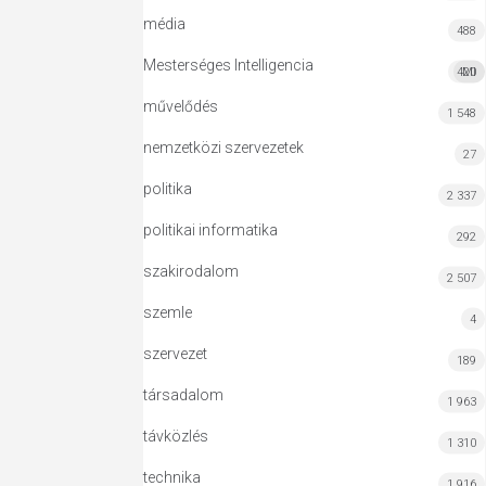
média
488
Mesterséges Intelligencia
420
MI
művelődés
1 548
nemzetközi szervezetek
27
politika
2 337
politikai informatika
292
szakirodalom
2 507
szemle
4
szervezet
189
társadalom
1 963
távközlés
1 310
technika
1 916