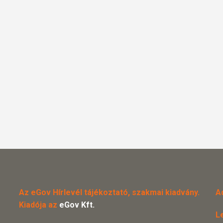
Az eGov Hírlevél tájékoztató, szakmai kiadvány.
A
Kiadója az
eGov Kft.
L