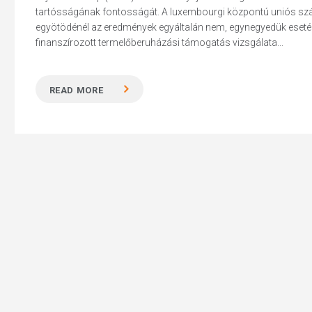
tartósságának fontosságát. A luxembourgi központú uniós szá
egyötödénél az eredmények egyáltalán nem, egynegyedük esetéb
finanszírozott termelőberuházási támogatás vizsgálata...
Hit enter to search or ESC to close
READ MORE