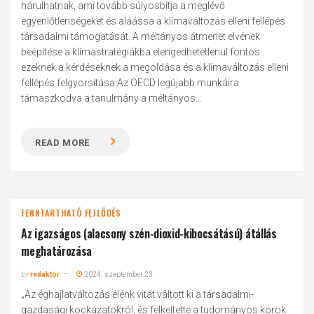
hárulhatnak, ami tovább súlyosbítja a meglévő
egyenlőtlenségeket és aláássa a klímaváltozás elleni fellépés
társadalmi támogatását. A méltányos átmenet elvének
beépítése a klímastratégiákba elengedhetetlenül fontos
ezeknek a kérdéseknek a megoldása és a klímaváltozás elleni
fellépés felgyorsítása Az OECD legújabb munkáira
támaszkodva a tanulmány a méltányos...
READ MORE
FENNTARTHATÓ FEJLŐDÉS
Az igazságos (alacsony szén-dioxid-kibocsátású) átállás
meghatározása
by
redaktor
2024. szeptember 23.
„Az éghajlatváltozás élénk vitát váltott ki a társadalmi-
gazdasági kockázatokról, és felkeltette a tudományos körök