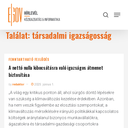
Skip
to
Menu
search
main
Close
content
Menu
Találat: társadalmi igazságosság
FENNTARTHATÓ FEJLŐDÉS
A nettó nulla kibocsátásra való igazságos átmenet
biztosítása
by
redaktor
2025. június 1.
„A világ egy kritikus ponton áll, ahol sürgős döntő lépésekre
van szükség a klímaváltozás kezelése érdekében. Azonban,
ha nem veszik figyelembe az elosztási szempontokat, a
klímaváltozás mérséklésére irányuló politikákkal kapcsolatos
költségek aránytalanul bizonyos munkavállalókra,
ágazatokra és társadalmi-gazdasági csoportokra