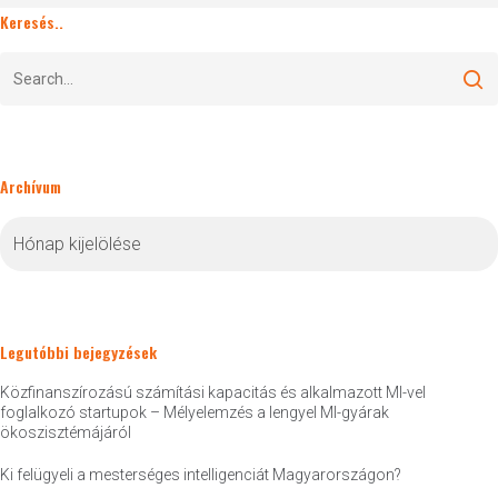
Keresés..
Archívum
Archívum
Legutóbbi bejegyzések
Közfinanszírozású számítási kapacitás és alkalmazott MI-vel
foglalkozó startupok – Mélyelemzés a lengyel MI-gyárak
ökoszisztémájáról
Ki felügyeli a mesterséges intelligenciát Magyarországon?