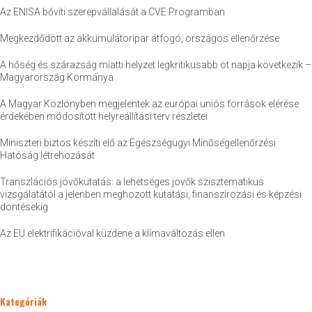
Az ENISA bővíti szerepvállalását a CVE Programban
Megkezdődött az akkumulátoripar átfogó, országos ellenőrzése
A hőség és szárazság miatti helyzet legkritikusabb öt napja következik –
Magyarország Kormánya
A Magyar Közlönyben megjelentek az európai uniós források elérése
érdekében módosított helyreállítási terv részletei
Miniszteri biztos készíti elő az Egészségügyi Minőségellenőrzési
Hatóság létrehozását
Transzlációs jövőkutatás: a lehetséges jövők szisztematikus
vizsgálatától a jelenben meghozott kutatási, finanszírozási és képzési
döntésekig
Az EU elektrifikációval küzdene a klímaváltozás ellen
Kategóriák