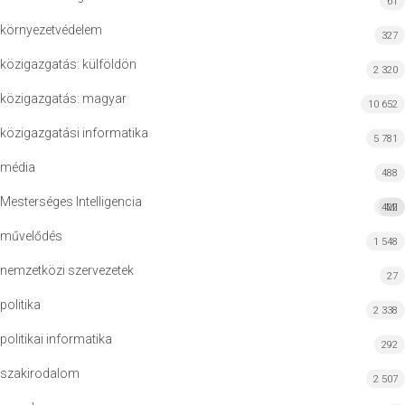
61
környezetvédelem
327
közigazgatás: külföldön
2 320
közigazgatás: magyar
10 652
közigazgatási informatika
5 781
média
488
Mesterséges Intelligencia
422
MI
művelődés
1 548
nemzetközi szervezetek
27
politika
2 338
politikai informatika
292
szakirodalom
2 507