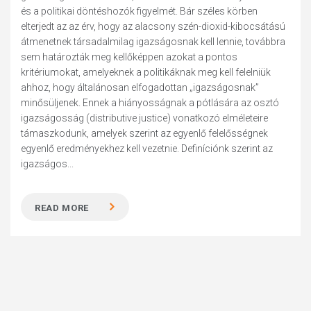
és a politikai döntéshozók figyelmét. Bár széles körben
elterjedt az az érv, hogy az alacsony szén-dioxid-kibocsátású
átmenetnek társadalmilag igazságosnak kell lennie, továbbra
sem határozták meg kellőképpen azokat a pontos
kritériumokat, amelyeknek a politikáknak meg kell felelniük
ahhoz, hogy általánosan elfogadottan „igazságosnak”
minősüljenek. Ennek a hiányosságnak a pótlására az osztó
igazságosság (distributive justice) vonatkozó elméleteire
támaszkodunk, amelyek szerint az egyenlő felelősségnek
egyenlő eredményekhez kell vezetnie. Definíciónk szerint az
igazságos...
READ MORE