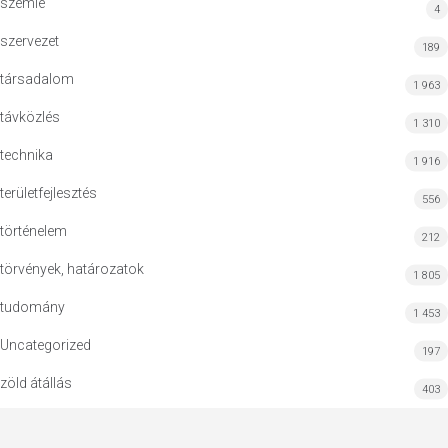
szemle
4
szervezet
189
társadalom
1 963
távközlés
1 310
technika
1 916
területfejlesztés
556
történelem
212
törvények, határozatok
1 805
tudomány
1 453
Uncategorized
197
zöld átállás
403