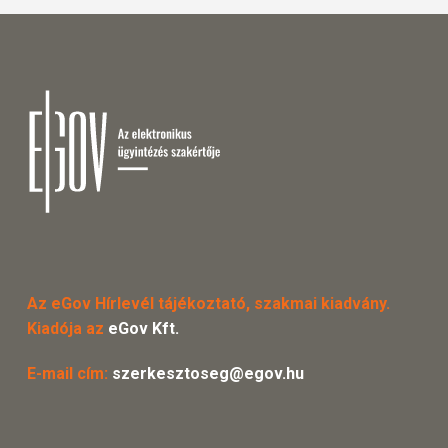
Az eGov Hírlevél tájékoztató, szakmai kiadvány.
Kiadója az
eGov Kft.
E-mail cím:
szerkesztoseg@egov.hu