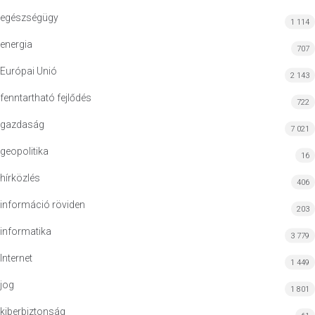
egészségügy
1 114
energia
707
Európai Unió
2 143
fenntartható fejlődés
722
gazdaság
7 021
geopolitika
16
hírközlés
406
információ röviden
203
informatika
3 779
Internet
1 449
jog
1 801
kiberbiztonság