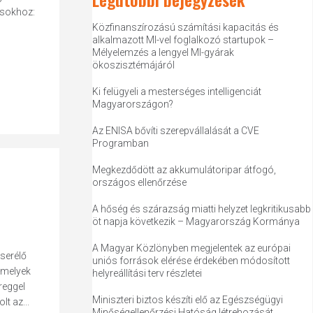
ásokhoz:
Közfinanszírozású számítási kapacitás és
alkalmazott MI-vel foglalkozó startupok –
Mélyelemzés a lengyel MI-gyárak
ökoszisztémájáról
Ki felügyeli a mesterséges intelligenciát
Magyarországon?
Az ENISA bővíti szerepvállalását a CVE
Programban
Megkezdődött az akkumulátoripar átfogó,
országos ellenőrzése
A hőség és szárazság miatti helyzet legkritikusabb
öt napja következik – Magyarország Kormánya
A Magyar Közlönyben megjelentek az európai
serélő
uniós források elérése érdekében módosított
 melyek
helyreállítási terv részletei
reggel
Miniszteri biztos készíti elő az Egészségügyi
lt az...
Minőségellenőrzési Hatóság létrehozását