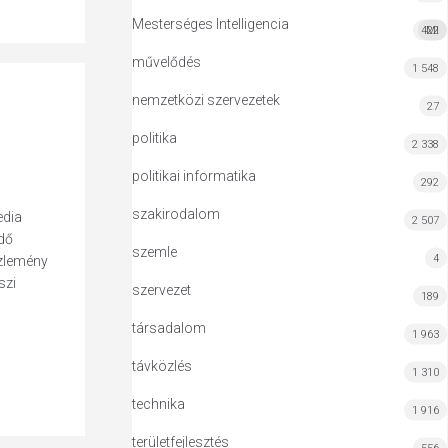
Mesterséges Intelligencia
422
MI
művelődés
1 548
nemzetközi szervezetek
27
politika
2 338
politikai informatika
292
szakirodalom
edia
2 507
ödő
szemle
4
özlemény
szi
szervezet
189
társadalom
1 963
távközlés
1 310
technika
1 916
területfejlesztés