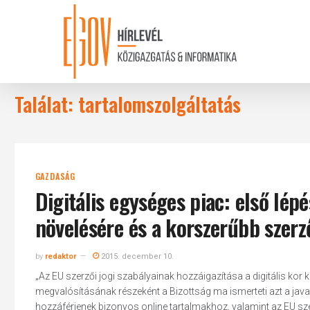
Skip
to
main
content
Találat: tartalomszolgáltatás
GAZDASÁG
Digitális egységes piac: első lé
növelésére és a korszerűbb szerző
by
redaktor
2015. december 10.
„Az EU szerzői jogi szabályainak hozzáigazítása a digitális kor
megvalósításának részeként a Bizottság ma ismerteti azt a java
hozzáférjenek bizonyos online tartalmakhoz, valamint az EU szer