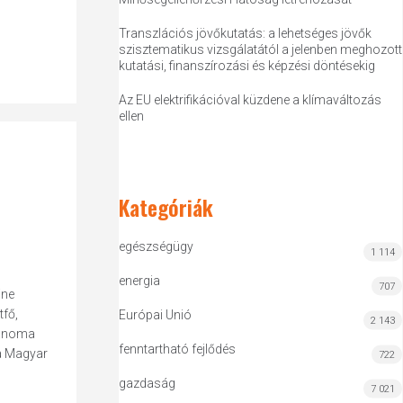
Transzlációs jövőkutatás: a lehetséges jövők
szisztematikus vizsgálatától a jelenben meghozott
kutatási, finanszírozási és képzési döntésekig
Az EU elektrifikációval küzdene a klímaváltozás
ellen
Kategóriák
egészségügy
1 114
energia
707
ine
fő,
Európai Unió
2 143
Sanoma
fenntartható fejlődés
(a Magyar
722
gazdaság
7 021