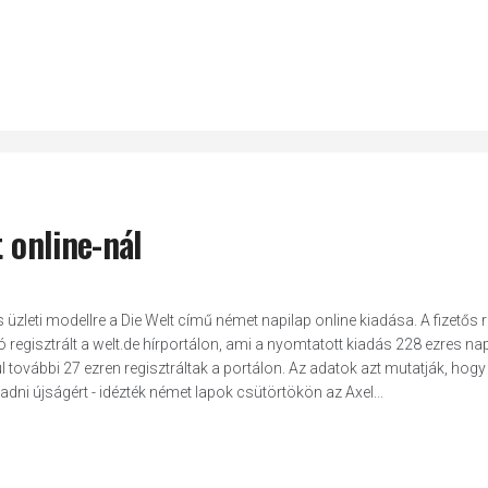
t online-nál
es üzleti modellre a Die Welt című német napilap online kiadása. A fizetős
 regisztrált a welt.de hírportálon, ami a nyomtatott kiadás 228 ezres nap
 további 27 ezren regisztráltak a portálon. Az adatok azt mutatják, hogy
adni újságért - idézték német lapok csütörtökön az Axel...