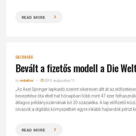
READ MORE
GAZDASÁG
Bevált a fizetős modell a Die Wel
by
redaktor
2013. augusztus 11.
„Az Axel Springer lapkiadó szerint sikeresen állt át az előfizetés
bevezetése óta eltelt hat hónapban több mint 47 ezer felhasználó
átlagos példányszámának bő 20 százaléka. A lap előfizetői közül
olvasók a digitális környezetben egyre inkább hajlandók pénzt ki
READ MORE