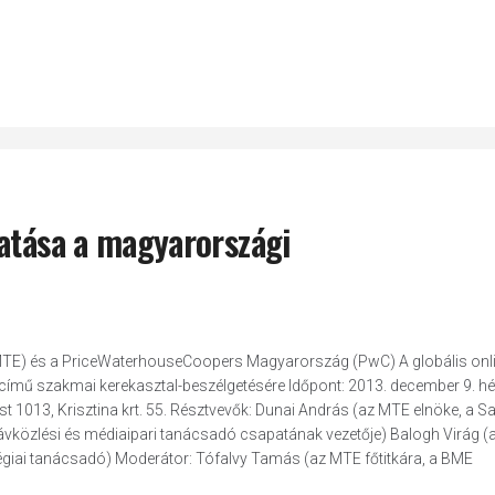
hatása a magyarországi
MTE) és a PriceWaterhouseCoopers Magyarország (PwC) A globális onl
ímű szakmai kerekasztal-beszélgetésére Időpont: 2013. december 9. hét
t 1013, Krisztina krt. 55. Résztvevők: Dunai András (az MTE elnöke, a 
 távközlési és médiaipari tanácsadó csapatának vezetője) Balogh Virág 
giai tanácsadó) Moderátor: Tófalvy Tamás (az MTE főtitkára, a BME