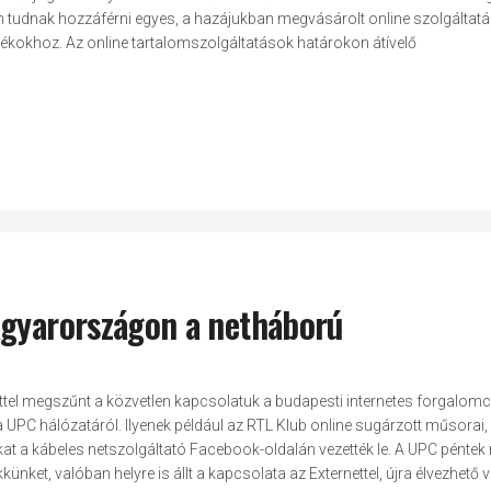
em tudnak hozzáférni egyes, a hazájukban megvásárolt online szolgáltat
tékokhoz. Az online tartalomszolgáltatások határokon átívelő
agyarországon a netháború
ettel megszűnt a közvetlen kapcsolatuk a budapesti internetes forgalomc
a UPC hálózatáról. Ilyenek például az RTL Klub online sugárzott műsorai,
at a kábeles netszolgáltató Facebook-oldalán vezették le. A UPC péntek 
ünket, valóban helyre is állt a kapcsolata az Externettel, újra élvezhető vo