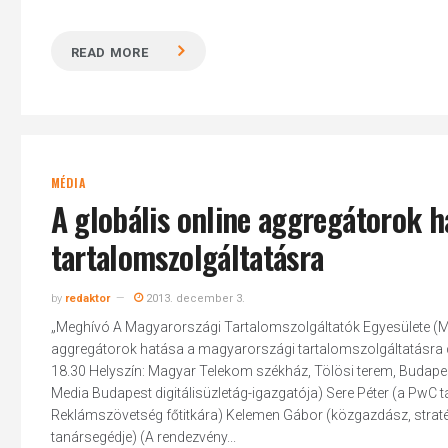
READ MORE
MÉDIA
A globális online aggregátorok 
tartalomszolgáltatásra
by
redaktor
2013. december 3.
„Meghívó A Magyarországi Tartalomszolgáltatók Egyesülete (
aggregátorok hatása a magyarországi tartalomszolgáltatásra c
18.30 Helyszín: Magyar Telekom székház, Tölösi terem, Budapes
Media Budapest digitálisüzletág-igazgatója) Sere Péter (a PwC
Reklámszövetség főtitkára) Kelemen Gábor (közgazdász, straté
tanársegédje) (A rendezvény...