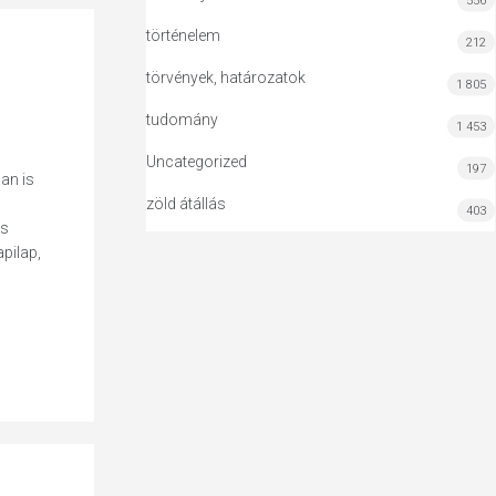
556
történelem
212
törvények, határozatok
1 805
tudomány
1 453
Uncategorized
197
an is
zöld átállás
403
ós
pilap,