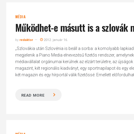
MÉDIA
Működhet-e másutt is a szlovák 
by
redaktor
2012. január 16.
„Szlovákia után Szlovénia is beáll a sorba: a komolyabb lapkiad
megjelenik a Piano Media elnevezésű fizetős rendszer, amelynek 
médiavállalat orgánumai kerülnek az elzárt területre, az újsá
magazint, két regionális kiadványt, egy sportnapilapot és egy e
két magazin és egy hírportál válik fizetőssé. Emellett előfordulhat,
READ MORE