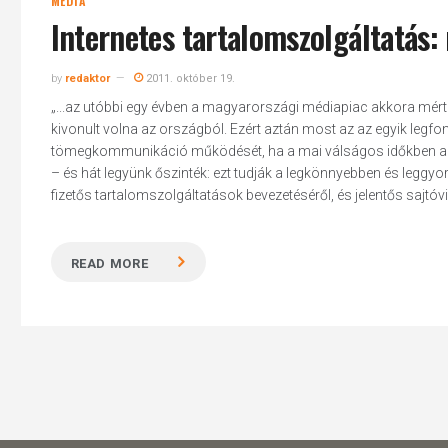
MÉDIA
Internetes tartalomszolgáltatás: m
by
redaktor
2011. október 19.
„...az utóbbi egy évben a magyarországi médiapiac akkora mért
kivonult volna az országból. Ezért aztán most az az egyik legfo
tömegkommunikáció működését, ha a mai válságos időkben a cé
– és hát legyünk őszinték: ezt tudják a legkönnyebben és leggyo
fizetős tartalomszolgáltatások bevezetéséről, és jelentős sajtóvi
READ MORE