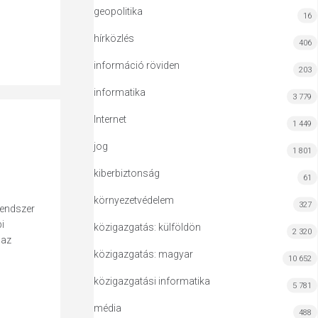
geopolitika
16
hírközlés
406
információ röviden
203
informatika
3 779
Internet
1 449
jog
1 801
kiberbiztonság
61
környezetvédelem
327
 rendszer
i
közigazgatás: külföldön
2 320
 az
közigazgatás: magyar
10 652
közigazgatási informatika
5 781
média
488