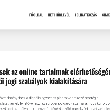
FŐOLDAL
HETI HÍRLEVÉL
FELIRATKOZÁS
CÍMK
pések az online tartalmak elérhetőség
i jogi szabályok kialakítására
 követelményeihez A digitális egységes piacra vonatkozó stratégia
slatát, amely lehetővé teszi az európai polgárok számára, hogy külföldö
zői jogi szabályainak korszerűsítéséről szóló cselekvési tervet. Jelenle