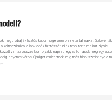
modell?
ók megpróbálják fizetős kapu mögé vinni online tartalmaikat. Szlovéniáb
alkalmazásával a lapkiadók fizetőssé tudják tenni tartalmaikat. Nyolc
gok között van az összes komolyabb napilap, egyes források még egy aut
leddig ingyenes városi újságot emlegetnek, míg más hírek szerint nyolc na
...