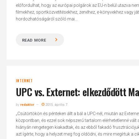
előfordulhat, hogy az európai polgárok az EU-n belül utazva n
filmekhez, sportközvetítésekhez, zenéhez, e-könyvekhez vagy já
hordozhatóságáról szóló mai...
READ MORE
Hit enter to search or ESC to close
INTERNET
UPC vs. Externet: elkezdődött M
by
redaktor
2015. április 7.
„Csütörtökön és pénteken állt a bál a UPC-nél, miután az Extern
központban, és ezzel sok népszerű tartalom elérhetetlenné vált 
hiányán rengetegen kiakadtak, és az ebből fakadó frusztrációjuk
azt ígérte, hogy a helyzet meg fog oldódni, és mire megírtuk a cikk