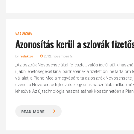
GAZDASÁG
Azonosítás kerül a szlovák fizet
by
redaktor
2012. november 5.
„Az osztrák Novosense által fejlesztett valós idejű, sütik ha
újabb lehetőségeket kínál partnereinek a fizetett online tartalo
vállalat, a Piano Media megvásárolta az osztrák Novosense telje
szerint a Novosense fejlesztése egy sütik használata nélkül mű
lehetővé. Az új technológia használatának köszönhetően a Piano
READ MORE