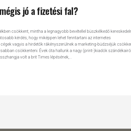
égis jó a fizetési fal?
ékben csökkent, mintha a legnagyobb bevétellel büszkélkedő kereskedel
ntosabb kérdés, hogy miképpen lehet fenntartani az internetes
gek vagyis a hirdetők rákényszerülnek a marketing-büdzséjük csökke
rsabban csökkenteni. Évek óta hallunk a nagy (print-)kiadók szándékairó
sszhangja volt a brit Times lépésének,...