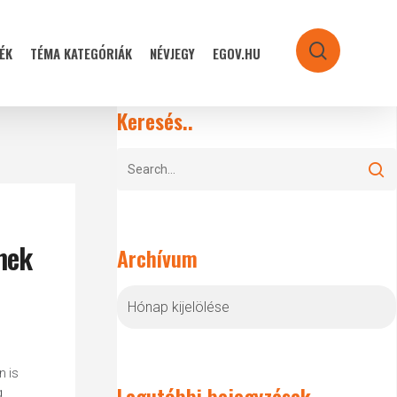
ÉK
TÉMA KATEGÓRIÁK
NÉVJEGY
EGOV.HU
search
Keresés..
ének
Archívum
Archívum
n is
Legutóbbi bejegyzések
g