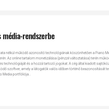
ős média-rendszerbe
sználata nélkül működő azonosító technológiának köszönhetően a Piano M
m terén. Az online tartalom monetizálása (pénzzé változtatása) terén műk
s technológiáját és a hozzá tartozó jogokat. A cég által kiadott sajtók
ködő szoftver, amely a látogatók valós időben történő beazonosítását te
 Media portfóliója...