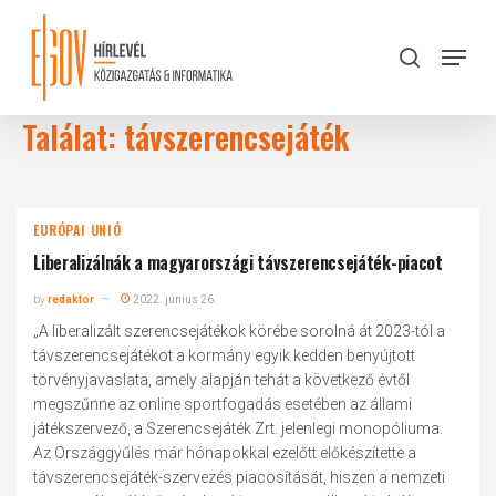
Skip
to
Menu
search
main
Close
content
Menu
Találat: távszerencsejáték
EURÓPAI UNIÓ
Liberalizálnák a magyarországi távszerencsejáték-piacot
by
redaktor
2022. június 26.
„A liberalizált szerencsejátékok körébe sorolná át 2023-tól a
távszerencsejátékot a kormány egyik kedden benyújtott
törvényjavaslata, amely alapján tehát a következő évtől
megszűnne az online sportfogadás esetében az állami
játékszervező, a Szerencsejáték Zrt. jelenlegi monopóliuma.
Az Országgyűlés már hónapokkal ezelőtt előkészítette a
távszerencsejáték-szervezés piacosítását, hiszen a nemzeti