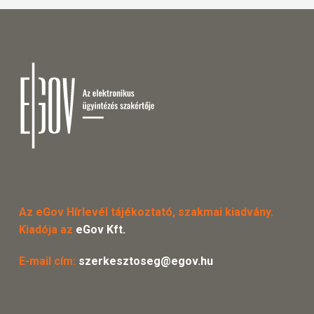
Az eGov Hírlevél tájékoztató, szakmai kiadvány.
Kiadója az
eGov Kft.
E-mail cím:
szerkesztoseg@egov.hu