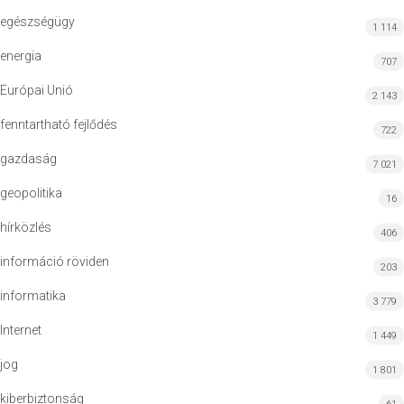
egészségügy
1 114
energia
707
Európai Unió
2 143
fenntartható fejlődés
722
gazdaság
7 021
geopolitika
16
hírközlés
406
információ röviden
203
informatika
3 779
Internet
1 449
jog
1 801
kiberbiztonság