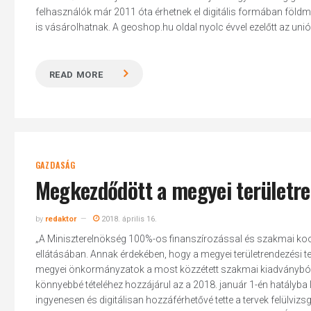
felhasználók már 2011 óta érhetnek el digitális formában földmé
is vásárolhatnak. A geoshop.hu oldal nyolc évvel ezelőtt az unió
READ MORE
Hit enter to search or ESC to close
GAZDASÁG
Megkezdődött a megyei területren
by
redaktor
2018. április 16.
„A Miniszterelnökség 100%-os finanszírozással és szakmai koor
ellátásában. Annak érdekében, hogy a megyei területrendezési t
megyei önkormányzatok a most közzétett szakmai kiadványból k
könnyebbé tételéhez hozzájárul az a 2018. január 1-én hatály
ingyenesen és digitálisan hozzáférhetővé tette a tervek felülviz