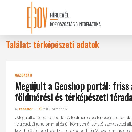
Skip
to
main
content
Találat: térképészeti adatok
GAZDASÁG
Megújult a Geoshop portál: friss a
földmérési és térképészeti térad
by
redaktor
2019. október 6.
„Megújult a Geoshop portál. A földmérési és térképészeti téradat
felülettel, új tartalommal és új, könnyen átlátható szerkezettel 
kezelhető felülettel jelentkezett október 1-jén Magyarország ge