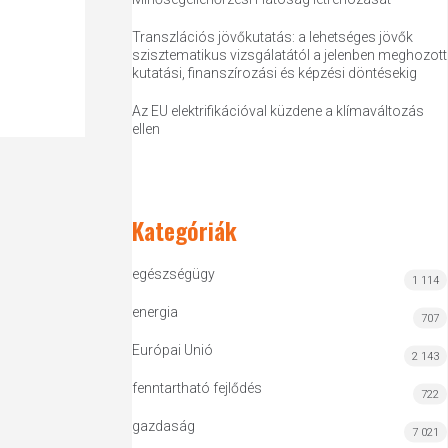
Transzlációs jövőkutatás: a lehetséges jövők
szisztematikus vizsgálatától a jelenben meghozott
kutatási, finanszírozási és képzési döntésekig
Az EU elektrifikációval küzdene a klímaváltozás
ellen
Kategóriák
egészségügy
1 114
energia
707
Európai Unió
2 143
fenntartható fejlődés
722
gazdaság
7 021