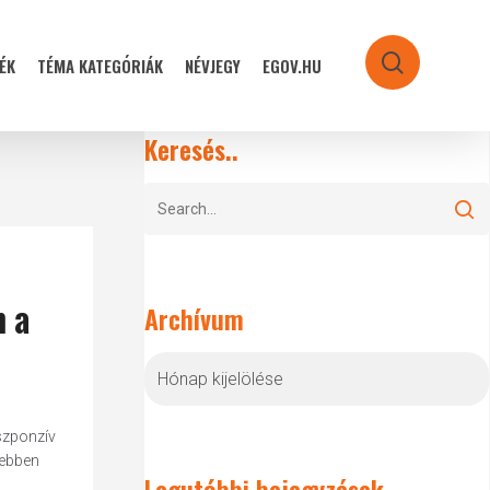
ÉK
TÉMA KATEGÓRIÁK
NÉVJEGY
EGOV.HU
search
Keresés..
m a
Archívum
Archívum
eszponzív
yebben
Legutóbbi bejegyzések