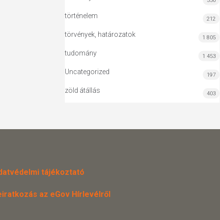
556
történelem
212
törvények, határozatok
1 805
tudomány
1 453
Uncategorized
197
zöld átállás
403
datvédelmi tájékoztató
eiratkozás az eGov Hírlevélről