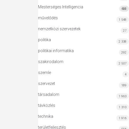
Mesterséges Intelligencia
422
MI
művelődés
1 548
nemzetközi szervezetek
27
politika
2 338
politikai informatika
292
szakirodalom
2 507
szemle
4
szervezet
189
társadalom
1 963
távközlés
1 310
technika
1 916
területfejlesztés