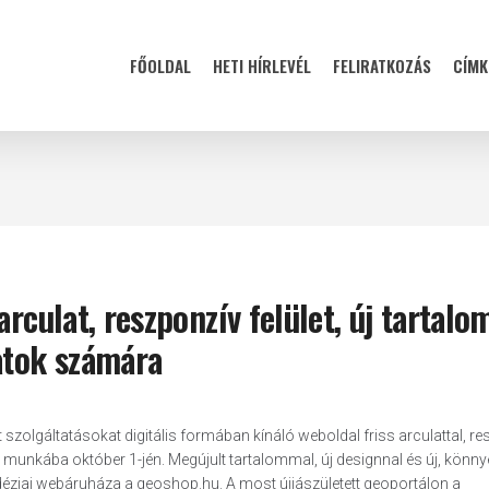
FŐOLDAL
HETI HÍRLEVÉL
FELIRATKOZÁS
CÍMK
rculat, reszponzív felület, új tartalo
atok számára
 szolgáltatásokat digitális formában kínáló weboldal friss arculattal, r
állt munkába október 1-jén. Megújult tartalommal, új designnal és új, könn
odéziai webáruháza a geoshop.hu. A most újjászületett geoportálon a