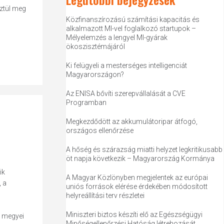
sztül meg
Közfinanszírozású számítási kapacitás és
alkalmazott MI-vel foglalkozó startupok –
Mélyelemzés a lengyel MI-gyárak
ökoszisztémájáról
Ki felügyeli a mesterséges intelligenciát
Magyarországon?
Az ENISA bővíti szerepvállalását a CVE
Programban
Megkezdődött az akkumulátoripar átfogó,
országos ellenőrzése
A hőség és szárazság miatti helyzet legkritikusabb
öt napja következik – Magyarország Kormánya
ik
A Magyar Közlönyben megjelentek az európai
 a
uniós források elérése érdekében módosított
helyreállítási terv részletei
Miniszteri biztos készíti elő az Egészségügyi
a megyei
Minőségellenőrzési Hatóság létrehozását