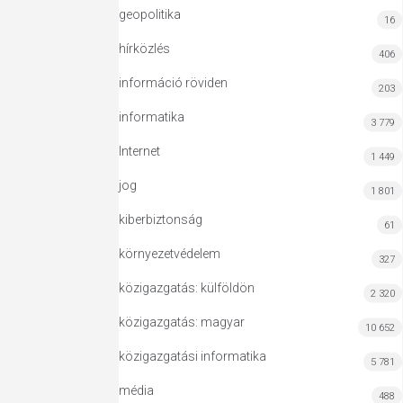
geopolitika
16
hírközlés
406
információ röviden
203
informatika
3 779
Internet
1 449
jog
1 801
kiberbiztonság
61
környezetvédelem
327
közigazgatás: külföldön
2 320
közigazgatás: magyar
10 652
közigazgatási informatika
5 781
média
488