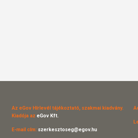
Az eGov Hírlevél tájékoztató, szakmai kiadvány.
A
Kiadója az
eGov Kft.
L
E-mail cím:
szerkesztoseg@egov.hu