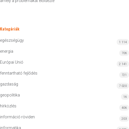
amely a problémákat előidézte
Kategóriák
egészségügy
1 114
energia
706
Európai Unió
2 141
fenntartható fejlődés
721
gazdaság
7 020
geopolitika
16
hírközlés
406
információ röviden
203
informatika