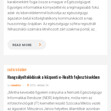
karabinerként fogja össze a magyar e-Egészségügyet.
Egységes informatikai környezettel és a legmagasabb fokú
adat- és kibervédelemmel biztosítja az egészségügyi
ágazaton belüli költséghatékony kommunikációt a nap
huszonnégy órájában. Az egészségügyi szféra regisztrált
felhasználói számára létrehozott zárt szakmai portál, az...
READ MORE
EGÉSZSÉGÜGY
Hangsúlyeltolódások a központi e-Health fejlesztésekben
by
redaktor
2015. október 24.
„Mintha kevesebb figyelem irányulna a Nemzeti Egészségügyi
Informatikai Rendszer (NEIR) kiépítésére, mióta nem az
infotechnológiát (IT) kiemelten kezelő Szócska Miklós vezeti
az ágazatot. Mészáros János helyettes államtitkár azonban