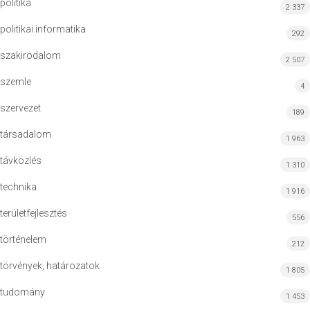
politika
2 337
politikai informatika
292
szakirodalom
2 507
szemle
4
szervezet
189
társadalom
1 963
távközlés
1 310
technika
1 916
területfejlesztés
556
történelem
212
törvények, határozatok
1 805
tudomány
1 453