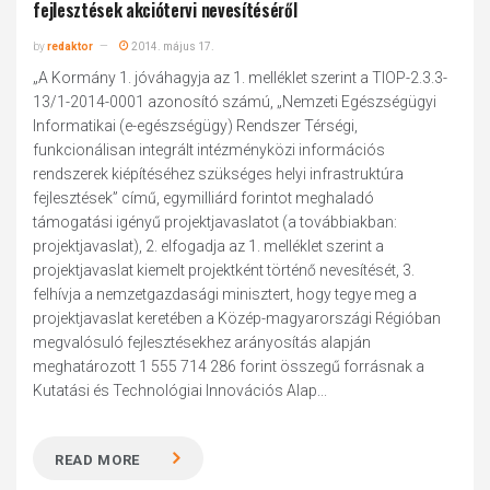
fejlesztések akciótervi nevesítéséről
by
redaktor
2014. május 17.
„A Kormány 1. jóváhagyja az 1. melléklet szerint a TIOP-2.3.3-
13/1-2014-0001 azonosító számú, „Nemzeti Egészségügyi
Informatikai (e-egészségügy) Rendszer Térségi,
funkcionálisan integrált intézményközi információs
rendszerek kiépítéséhez szükséges helyi infrastruktúra
fejlesztések” című, egymilliárd forintot meghaladó
támogatási igényű projektjavaslatot (a továbbiakban:
projektjavaslat), 2. elfogadja az 1. melléklet szerint a
projektjavaslat kiemelt projektként történő nevesítését, 3.
felhívja a nemzetgazdasági minisztert, hogy tegye meg a
projektjavaslat keretében a Közép-magyarországi Régióban
megvalósuló fejlesztésekhez arányosítás alapján
meghatározott 1 555 714 286 forint összegű forrásnak a
Kutatási és Technológiai Innovációs Alap...
READ MORE