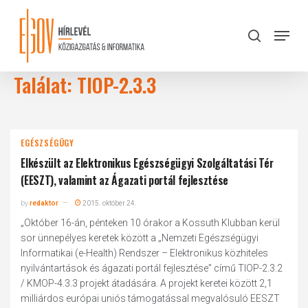
Skip
to
Menu
search
main
Close
content
Menu
Találat: TIOP-2.3.3
EGÉSZSÉGÜGY
Elkészült az Elektronikus Egészségügyi Szolgáltatási Tér
(EESZT), valamint az Ágazati portál fejlesztése
by
redaktor
2015. október 24.
„Október 16-án, pénteken 10 órakor a Kossuth Klubban kerül
sor ünnepélyes keretek között a „Nemzeti Egészségügyi
Informatikai (e-Health) Rendszer – Elektronikus közhiteles
nyilvántartások és ágazati portál fejlesztése” című TIOP-2.3.2
/ KMOP-4.3.3 projekt átadására. A projekt keretei között 2,1
milliárdos európai uniós támogatással megvalósuló EESZT