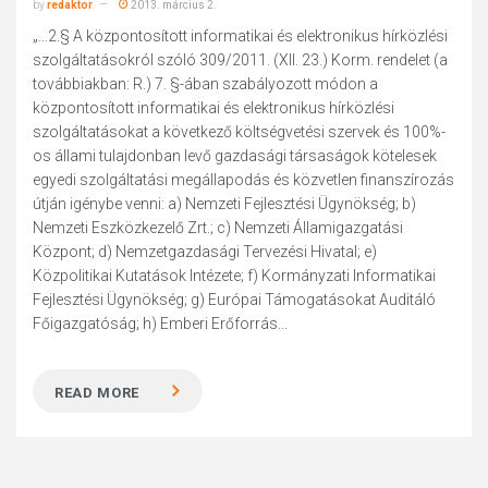
by
redaktor
2013. március 2.
„...2.§ A központosított informatikai és elektronikus hírközlési
szolgáltatásokról szóló 309/2011. (XII. 23.) Korm. rendelet (a
továbbiakban: R.) 7. §-ában szabályozott módon a
központosított informatikai és elektronikus hírközlési
szolgáltatásokat a következő költségvetési szervek és 100%-
os állami tulajdonban levő gazdasági társaságok kötelesek
egyedi szolgáltatási megállapodás és közvetlen finanszírozás
útján igénybe venni: a) Nemzeti Fejlesztési Ügynökség; b)
Nemzeti Eszközkezelő Zrt.; c) Nemzeti Államigazgatási
Központ; d) Nemzetgazdasági Tervezési Hivatal; e)
Közpolitikai Kutatások Intézete; f) Kormányzati Informatikai
Fejlesztési Ügynökség; g) Európai Támogatásokat Auditáló
Főigazgatóság; h) Emberi Erőforrás...
READ MORE