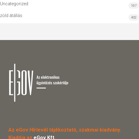
Uncategorized
197
zöld átállás
402
Az eGov Hírlevél tájékoztató, szakmai kiadvány.
Kiadója az
eGov Kft.