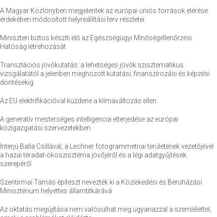
A Magyar Közlönyben megjelentek az európai uniós források elérése
érdekében módosított helyreállítási terv részletei
Miniszteri biztos készíti elő az Egészségügyi Minőségellenőrzési
Hatóság létrehozását
Transzlációs jövőkutatás: a lehetséges jövők szisztematikus
vizsgálatától a jelenben meghozott kutatási, finanszírozási és képzési
döntésekig
Az EU elektrifikációval küzdene a klímaváltozás ellen
A generatív mesterséges intelligencia elterjedése az európai
közigazgatási szervezetekben
Interjú Balla Csillával, a Lechner fotogrammetriai területének vezetőjével
a hazai téradat-ökoszisztéma jövőjéről és a légi adatgyűjtések
szerepéről
Szentirmai Tamás építészt nevezték ki a Közlekedési és Beruházási
Minisztérium helyettes államtitkárává
Az oktatás megújítása nem valósulhat meg ugyanazzal a szemlélettel,