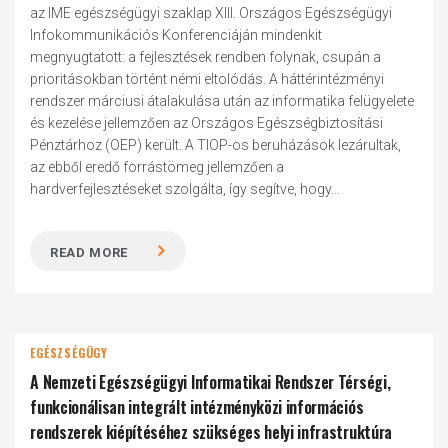
az IME egészségügyi szaklap XIII. Országos Egészségügyi
Infokommunikációs Konferenciáján mindenkit
megnyugtatott: a fejlesztések rendben folynak, csupán a
prioritásokban történt némi eltolódás. A háttérintézményi
rendszer márciusi átalakulása után az informatika felügyelete
és kezelése jellemzően az Országos Egészségbiztosítási
Pénztárhoz (OEP) került. A TIOP-os beruházások lezárultak,
az ebből eredő forrástömeg jellemzően a
hardverfejlesztéseket szolgálta, így segítve, hogy...
READ MORE
EGÉSZSÉGÜGY
A Nemzeti Egészségügyi Informatikai Rendszer Térségi,
funkcionálisan integrált intézményközi információs
rendszerek kiépítéséhez szükséges helyi infrastruktúra