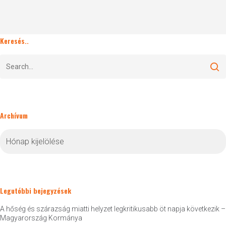
Keresés..
Archívum
Archívum
Legutóbbi bejegyzések
A hőség és szárazság miatti helyzet legkritikusabb öt napja következik –
Magyarország Kormánya