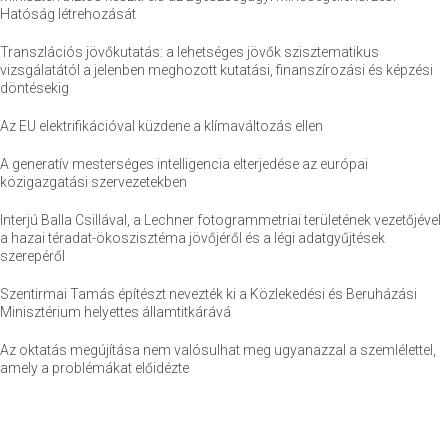
Hatóság létrehozását
Transzlációs jövőkutatás: a lehetséges jövők szisztematikus
vizsgálatától a jelenben meghozott kutatási, finanszírozási és képzési
döntésekig
Az EU elektrifikációval küzdene a klímaváltozás ellen
A generatív mesterséges intelligencia elterjedése az európai
közigazgatási szervezetekben
Interjú Balla Csillával, a Lechner fotogrammetriai területének vezetőjével
a hazai téradat-ökoszisztéma jövőjéről és a légi adatgyűjtések
szerepéről
Szentirmai Tamás építészt nevezték ki a Közlekedési és Beruházási
Minisztérium helyettes államtitkárává
Az oktatás megújítása nem valósulhat meg ugyanazzal a szemlélettel,
amely a problémákat előidézte