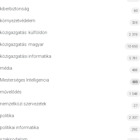
kiberbiztonság
60
környezetvédelem
326
közigazgatás: külföldön
2 319
közigazgatás: magyar
10 650
közigazgatási informatika
5 781
média
488
Mesterséges Intelligencia
420
MI
művelődés
1 548
nemzetközi szervezetek
27
politika
2 337
politikai informatika
292
szakirodalom