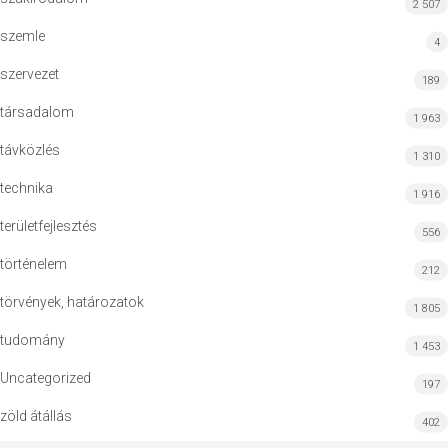
2 507
szemle
4
szervezet
189
társadalom
1 963
távközlés
1 310
technika
1 916
területfejlesztés
556
történelem
212
törvények, határozatok
1 805
tudomány
1 453
Uncategorized
197
zöld átállás
402