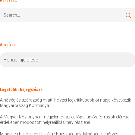
Archívum
Archívum
Legutóbbi bejegyzések
A hőség és szárazság miatti helyzet legkritikusabb öt napja következik –
Magyarország Kormánya
A Magyar Közlönyben megjelentek az európai uniós források elérése
érdekében módosított helyreállítási terv részletei
Miniszteri biztos készíti elő az Egészségügyi Minőségellenőrzési