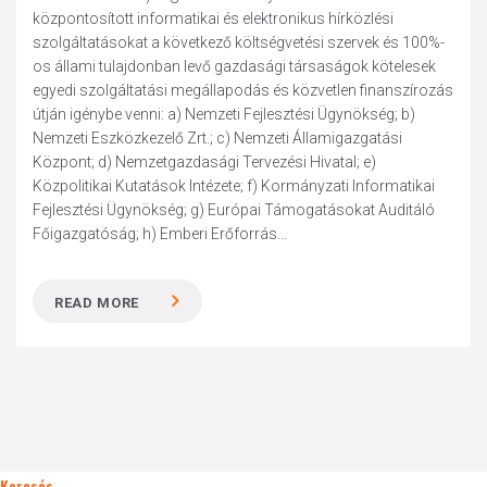
központosított informatikai és elektronikus hírközlési
szolgáltatásokat a következő költségvetési szervek és 100%-
os állami tulajdonban levő gazdasági társaságok kötelesek
egyedi szolgáltatási megállapodás és közvetlen finanszírozás
útján igénybe venni: a) Nemzeti Fejlesztési Ügynökség; b)
Nemzeti Eszközkezelő Zrt.; c) Nemzeti Államigazgatási
Központ; d) Nemzetgazdasági Tervezési Hivatal; e)
Közpolitikai Kutatások Intézete; f) Kormányzati Informatikai
Fejlesztési Ügynökség; g) Európai Támogatásokat Auditáló
Főigazgatóság; h) Emberi Erőforrás...
READ MORE
Keresés..