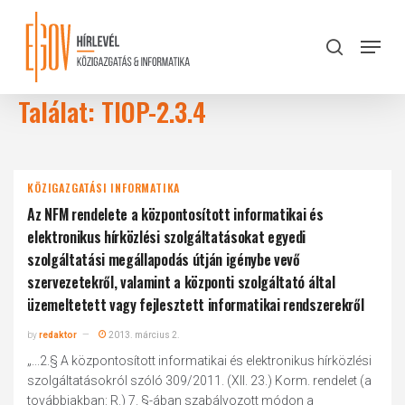
Skip
to
Menu
search
main
Close
content
Menu
Találat: TIOP-2.3.4
KÖZIGAZGATÁSI INFORMATIKA
Az NFM rendelete a központosított informatikai és
elektronikus hírközlési szolgáltatásokat egyedi
szolgáltatási megállapodás útján igénybe vevő
szervezetekről, valamint a központi szolgáltató által
üzemeltetett vagy fejlesztett informatikai rendszerekről
by
redaktor
2013. március 2.
„...2.§ A központosított informatikai és elektronikus hírközlési
szolgáltatásokról szóló 309/2011. (XII. 23.) Korm. rendelet (a
továbbiakban: R.) 7. §-ában szabályozott módon a