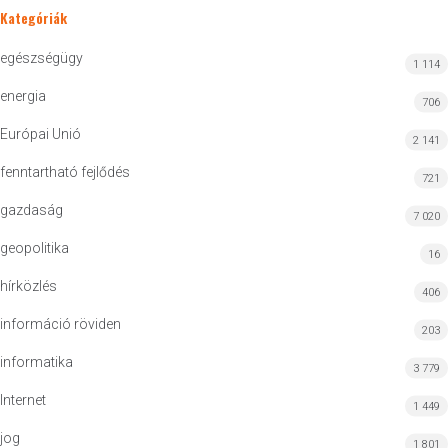
Kategóriák
egészségügy
1 114
energia
706
Európai Unió
2 141
fenntartható fejlődés
721
gazdaság
7 020
geopolitika
16
hírközlés
406
információ röviden
203
informatika
3 779
Internet
1 449
jog
1 801