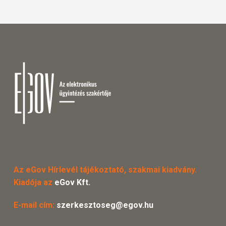
Az eGov Hírlevél tájékoztató, szakmai kiadvány.
Kiadója az
eGov Kft.
E-mail cím:
szerkesztoseg@egov.hu