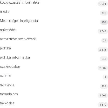
közigazgatási informatika
5 781
média
488
Mesterséges Intelligencia
422
MI
művelődés
1 548
nemzetközi szervezetek
27
politika
2 338
politikai informatika
292
szakirodalom
2 507
szemle
4
szervezet
189
társadalom
1 963
távközlés
1 310