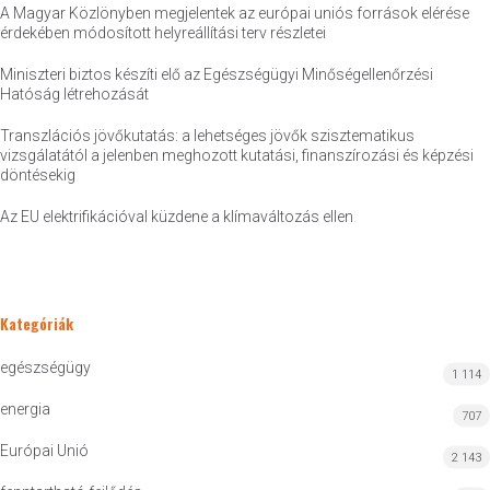
A Magyar Közlönyben megjelentek az európai uniós források elérése
érdekében módosított helyreállítási terv részletei
Miniszteri biztos készíti elő az Egészségügyi Minőségellenőrzési
Hatóság létrehozását
Transzlációs jövőkutatás: a lehetséges jövők szisztematikus
vizsgálatától a jelenben meghozott kutatási, finanszírozási és képzési
döntésekig
Az EU elektrifikációval küzdene a klímaváltozás ellen
Kategóriák
egészségügy
1 114
energia
707
Európai Unió
2 143