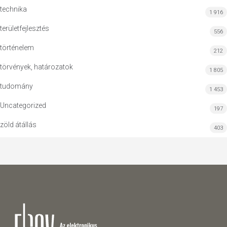
technika
1 916
területfejlesztés
556
történelem
212
törvények, határozatok
1 805
tudomány
1 453
Uncategorized
197
zöld átállás
403