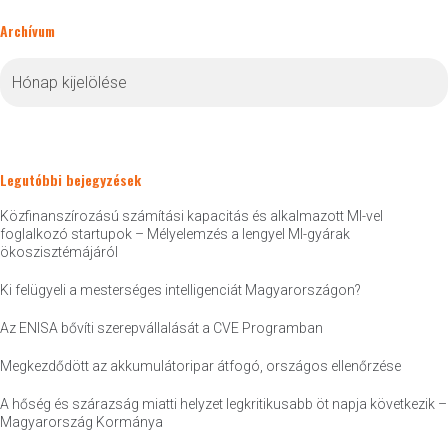
Archívum
Archívum
Legutóbbi bejegyzések
Közfinanszírozású számítási kapacitás és alkalmazott MI-vel
foglalkozó startupok – Mélyelemzés a lengyel MI-gyárak
ökoszisztémájáról
Ki felügyeli a mesterséges intelligenciát Magyarországon?
Az ENISA bővíti szerepvállalását a CVE Programban
Megkezdődött az akkumulátoripar átfogó, országos ellenőrzése
A hőség és szárazság miatti helyzet legkritikusabb öt napja következik –
Magyarország Kormánya