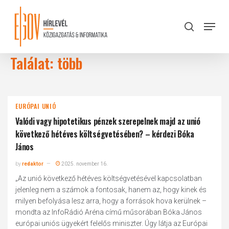
Skip
to
Menu
search
main
Close
content
Menu
Találat: több
EURÓPAI UNIÓ
Valódi vagy hipotetikus pénzek szerepelnek majd az unió
következő hétéves költségvetésében? – kérdezi Bóka
János
by
redaktor
2025. november 16.
„Az unió következő hétéves költségvetésével kapcsolatban
jelenleg nem a számok a fontosak, hanem az, hogy kinek és
milyen befolyása lesz arra, hogy a források hova kerülnek –
mondta az InfoRádió Aréna című műsorában Bóka János
európai uniós ügyekért felelős miniszter. Úgy látja az Európai