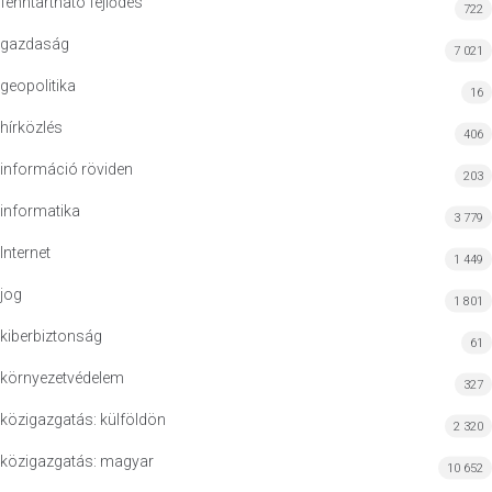
fenntartható fejlődés
722
gazdaság
7 021
geopolitika
16
hírközlés
406
információ röviden
203
informatika
3 779
Internet
1 449
jog
1 801
kiberbiztonság
61
környezetvédelem
327
közigazgatás: külföldön
2 320
közigazgatás: magyar
10 652