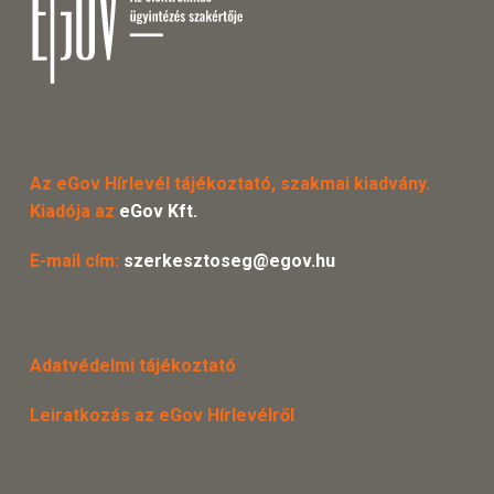
Az eGov Hírlevél tájékoztató, szakmai kiadvány.
Kiadója az
eGov Kft.
E-mail cím:
szerkesztoseg@egov.hu
Adatvédelmi tájékoztató
Leiratkozás az eGov Hírlevélről