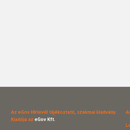
Az eGov Hírlevél tájékoztató, szakmai kiadvány.
A
Kiadója az
eGov Kft.
L