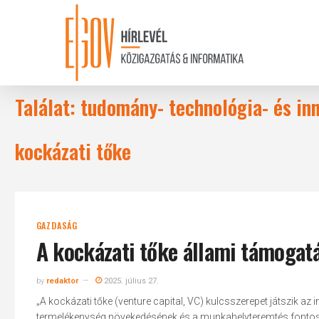
Skip
to
main
content
Találat: tudomány- technológia- és in
kockázati tőke
GAZDASÁG
A kockázati tőke állami támogat
by
redaktor
2025. július 27.
„A kockázati tőke (venture capital, VC) kulcsszerepet játszik a
termelékenység növekedésének és a munkahelyteremtés fontos mo