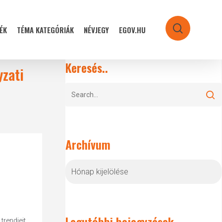
ÉK
TÉMA KATEGÓRIÁK
NÉVJEGY
EGOV.HU
search
Keresés..
yzati
Archívum
Archívum
Legutóbbi bejegyzések
rendjeit,