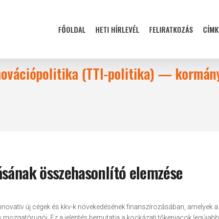
FŐOLDAL
HETI HÍRLEVÉL
FELIRATKOZÁS
CÍMK
novációpolitika (TTI-politika) — kormán
ásának összehasonlító elemzése
z innovatív új cégek és kkv-k növekedésének finanszírozásában, amelyek a
zgatórugói. Ez a jelentés bemutatja a kockázati tőkepiacok legújabb t