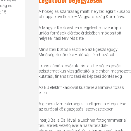
yság és
A hőség és szárazság miatti helyzet legkritikusabb
t 15
öt napja következik – Magyarország Kormánya
A Magyar Közlönyben megjelentek az európai
uniós források elérése érdekében módosított
helyreállítási terv részletei
Miniszteri biztos készíti elő az Egészségügyi
Minőségellenőrzési Hatóság létrehozását
Transzlációs jövőkutatás: a lehetséges jövők
szisztematikus vizsgálatától a jelenben meghozott
kutatási, finanszírozási és képzési döntésekig
Az EU elektrifikációval küzdene a klímaváltozás
ellen
A generatív mesterséges intelligencia elterjedése
az európai közigazgatási szervezetekben
Interjú Balla Csillával, a Lechner fotogrammetriai
területének vezetőjével a hazai téradat-
ökoszisztéma jövőjéről és a légi adatgyűjtések