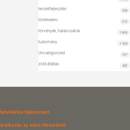
területfejlesztés
556
történelem
212
törvények, határozatok
1 805
tudomány
1 453
Uncategorized
197
zöld átállás
402
datvédelmi tájékoztató
eiratkozás az eGov Hírlevélről