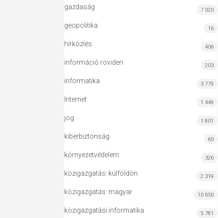
gazdaság
7 020
geopolitika
16
hírközlés
406
információ röviden
203
informatika
3 779
Internet
1 449
jog
1 801
kiberbiztonság
60
környezetvédelem
326
közigazgatás: külföldön
2 319
közigazgatás: magyar
10 650
közigazgatási informatika
5 781