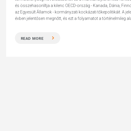
és összehasonlítja a kilenc OECD-ország - Kanada, Dánia, Finn
az Egyesült Államok - kormányzati kockázati tőkepolitikáit. A je
évben jelentősen megnőtt, és ezt a folyamatot a történelmileg a
Hit enter to search or ESC to close
READ MORE