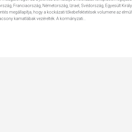
ország, Franciaország, Németország, Izrael, Svédország, Egyesült Királ
lentés megállapítja, hogy a kockázati tőkebefektetések volumene az elmúl
lacsony kamatlábak vezérelték. A kormányzati...