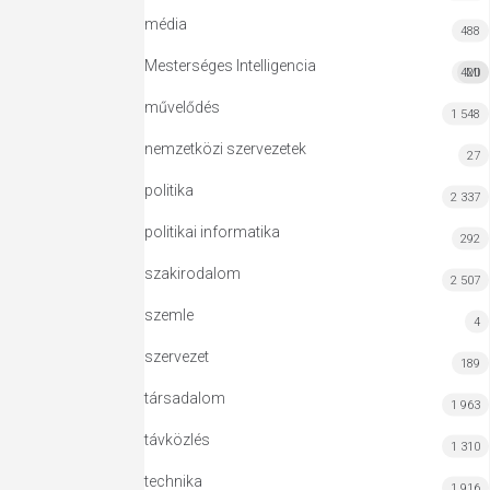
média
488
Mesterséges Intelligencia
420
MI
művelődés
1 548
nemzetközi szervezetek
27
politika
2 337
politikai informatika
292
szakirodalom
2 507
szemle
4
szervezet
189
társadalom
1 963
távközlés
1 310
technika
1 916