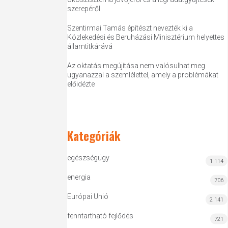
szerepéről
Szentirmai Tamás építészt nevezték ki a
Közlekedési és Beruházási Minisztérium helyettes
államtitkárává
Az oktatás megújítása nem valósulhat meg
ugyanazzal a szemlélettel, amely a problémákat
előidézte
Kategóriák
egészségügy
1 114
energia
706
Európai Unió
2 141
fenntartható fejlődés
721