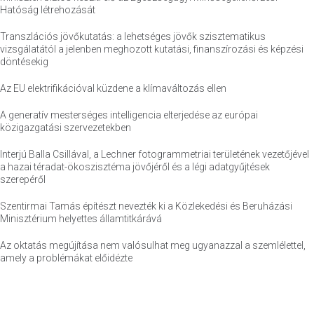
Hatóság létrehozását
Transzlációs jövőkutatás: a lehetséges jövők szisztematikus
vizsgálatától a jelenben meghozott kutatási, finanszírozási és képzési
döntésekig
Az EU elektrifikációval küzdene a klímaváltozás ellen
A generatív mesterséges intelligencia elterjedése az európai
közigazgatási szervezetekben
Interjú Balla Csillával, a Lechner fotogrammetriai területének vezetőjével
a hazai téradat-ökoszisztéma jövőjéről és a légi adatgyűjtések
szerepéről
Szentirmai Tamás építészt nevezték ki a Közlekedési és Beruházási
Minisztérium helyettes államtitkárává
Az oktatás megújítása nem valósulhat meg ugyanazzal a szemlélettel,
amely a problémákat előidézte