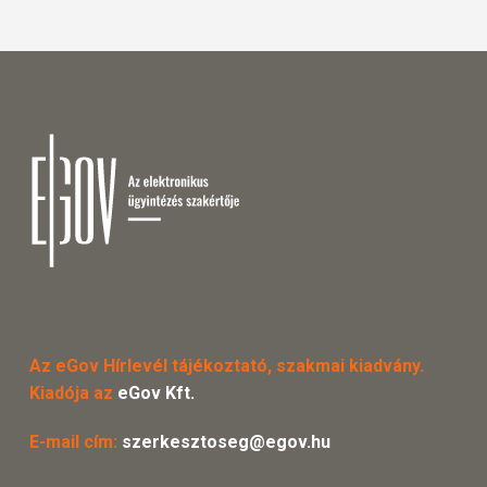
Az eGov Hírlevél tájékoztató, szakmai kiadvány.
Kiadója az
eGov Kft.
E-mail cím:
szerkesztoseg@egov.hu