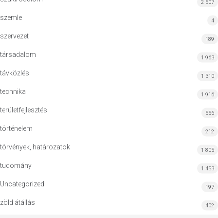
2 507
szemle
4
szervezet
189
társadalom
1 963
távközlés
1 310
technika
1 916
területfejlesztés
556
történelem
212
törvények, határozatok
1 805
tudomány
1 453
Uncategorized
197
zöld átállás
402