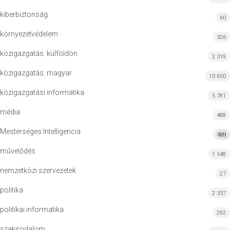
kiberbiztonság
60
környezetvédelem
326
közigazgatás: külföldön
2 319
közigazgatás: magyar
10 650
közigazgatási informatika
5 781
média
488
Mesterséges Intelligencia
420
MI
művelődés
1 548
nemzetközi szervezetek
27
politika
2 337
politikai informatika
292
szakirodalom