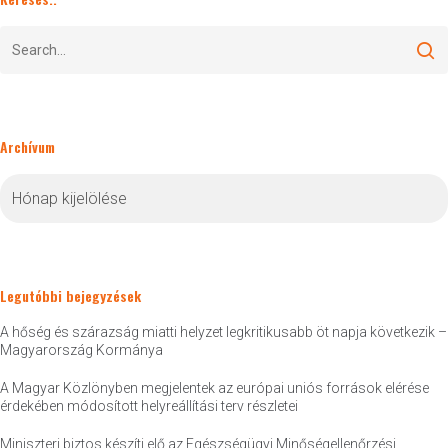
Archívum
Archívum
Legutóbbi bejegyzések
A hőség és szárazság miatti helyzet legkritikusabb öt napja következik –
Magyarország Kormánya
A Magyar Közlönyben megjelentek az európai uniós források elérése
érdekében módosított helyreállítási terv részletei
Miniszteri biztos készíti elő az Egészségügyi Minőségellenőrzési