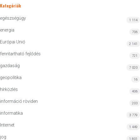
Kategóriák
egészségügy
1 114
energia
706
Európai Unió
2 141
fenntartható fejlődés
721
gazdaság
7 020
geopolitika
16
hírközlés
406
információ röviden
203
informatika
3 779
Internet
1 449
jog
1 801