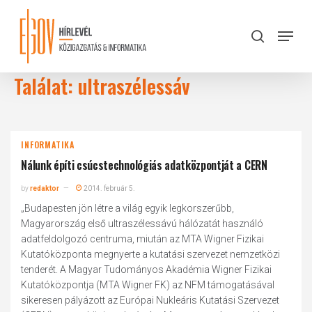
Skip
to
Menu
search
main
Close
content
Menu
Találat: ultraszélessáv
INFORMATIKA
Nálunk építi csúcstechnológiás adatközpontját a CERN
by
redaktor
2014. február 5.
„Budapesten jön létre a világ egyik legkorszerűbb,
Magyarország első ultraszélessávú hálózatát használó
adatfeldolgozó centruma, miután az MTA Wigner Fizikai
Kutatóközponta megnyerte a kutatási szervezet nemzetközi
tenderét. A Magyar Tudományos Akadémia Wigner Fizikai
Kutatóközpontja (MTA Wigner FK) az NFM támogatásával
sikeresen pályázott az Európai Nukleáris Kutatási Szervezet