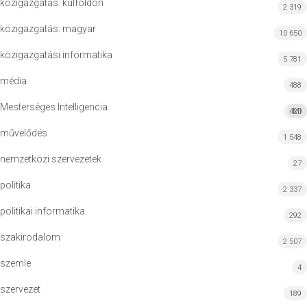
közigazgatás: külföldön
2 319
közigazgatás: magyar
10 650
közigazgatási informatika
5 781
média
488
Mesterséges Intelligencia
420
MI
művelődés
1 548
nemzetközi szervezetek
27
politika
2 337
politikai informatika
292
szakirodalom
2 507
szemle
4
szervezet
189