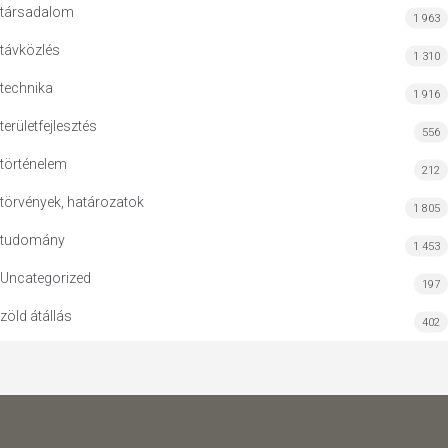
társadalom
1 963
távközlés
1 310
technika
1 916
területfejlesztés
556
történelem
212
törvények, határozatok
1 805
tudomány
1 453
Uncategorized
197
zöld átállás
402