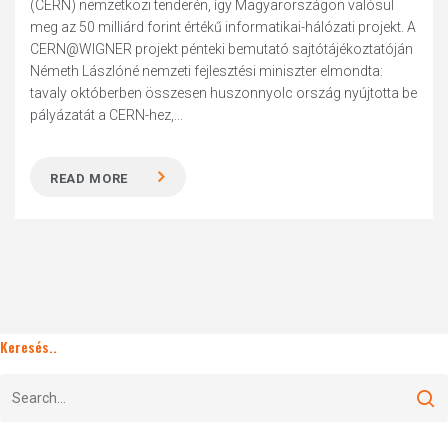
(CERN) nemzetközi tenderén, így Magyarországon valósul
meg az 50 milliárd forint értékű informatikai-hálózati projekt. A
CERN@WIGNER projekt pénteki bemutató sajtótájékoztatóján
Németh Lászlóné nemzeti fejlesztési miniszter elmondta:
tavaly októberben összesen huszonnyolc ország nyújtotta be
pályázatát a CERN-hez,...
READ MORE
Keresés..