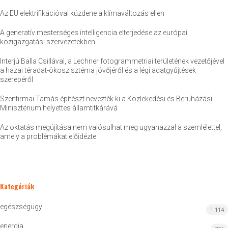
Az EU elektrifikációval küzdene a klímaváltozás ellen
A generatív mesterséges intelligencia elterjedése az európai
közigazgatási szervezetekben
Interjú Balla Csillával, a Lechner fotogrammetriai területének vezetőjével
a hazai téradat-ökoszisztéma jövőjéről és a légi adatgyűjtések
szerepéről
Szentirmai Tamás építészt nevezték ki a Közlekedési és Beruházási
Minisztérium helyettes államtitkárává
Az oktatás megújítása nem valósulhat meg ugyanazzal a szemlélettel,
amely a problémákat előidézte
Kategóriák
egészségügy
1 114
energia