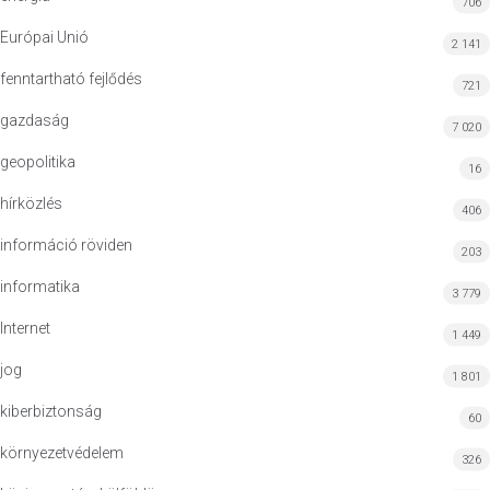
706
Európai Unió
2 141
fenntartható fejlődés
721
gazdaság
7 020
geopolitika
16
hírközlés
406
információ röviden
203
informatika
3 779
Internet
1 449
jog
1 801
kiberbiztonság
60
környezetvédelem
326