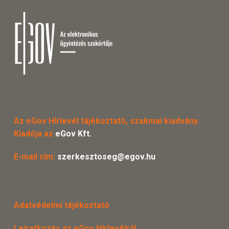
Az eGov Hírlevél tájékoztató, szakmai kiadvány.
Kiadója az
eGov Kft.
E-mail cím:
szerkesztoseg@egov.hu
Adatvédelmi tájékoztató
Leiratkozás az eGov Hírlevélről