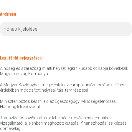
Archívum
Archívum
Legutóbbi bejegyzések
A hőség és szárazság miatti helyzet legkritikusabb öt napja következik –
Magyarország Kormánya
A Magyar Közlönyben megjelentek az európai uniós források elérése
érdekében módosított helyreállítási terv részletei
Miniszteri biztos készíti elő az Egészségügyi Minőségellenőrzési
Hatóság létrehozását
Transzlációs jövőkutatás: a lehetséges jövők szisztematikus
vizsgálatától a jelenben meghozott kutatási, finanszírozási és képzési
döntésekig