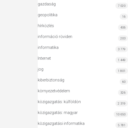
gazdaság
7 020
geopolitika
16
hírközlés
406
információ röviden
203
informatika
3 779
Internet
1 449
jog
1 801
kiberbiztonság
60
környezetvédelem
326
közigazgatás: külföldön
2 319
közigazgatás: magyar
10 650
közigazgatási informatika
5 781