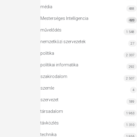
média
488
Mesterséges Intelligencia
420
MI
művelődés
1 548
nemzetközi szervezetek
27
politika
2 337
politikai informatika
292
szakirodalom
2 507
szemle
4
szervezet
189
társadalom
1 963
távközlés
1 310
technika
1 916