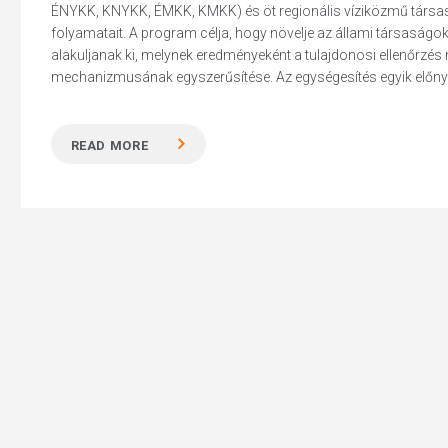
ÉNYKK, KNYKK, ÉMKK, KMKK) és öt regionális víziközmű társasá
folyamatait. A program célja, hogy növelje az állami társas
alakuljanak ki, melynek eredményeként a tulajdonosi ellenőrzé
mechanizmusának egyszerűsítése. Az egységesítés egyik előnye
Hit enter to search or ESC to close
READ MORE