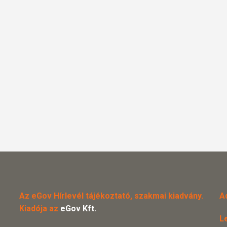
Az eGov Hírlevél tájékoztató, szakmai kiadvány.
A
Kiadója az
eGov Kft.
L