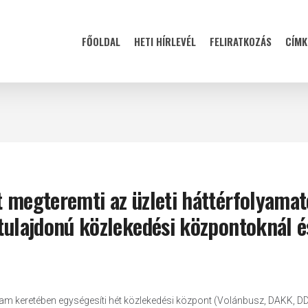
FŐOLDAL
HETI HÍRLEVÉL
FELIRATKOZÁS
CÍMK
t megteremti az üzleti háttérfolyama
 tulajdonú közlekedési központoknál é
am keretében egységesíti hét közlekedési központ (Volánbusz, DAKK, D