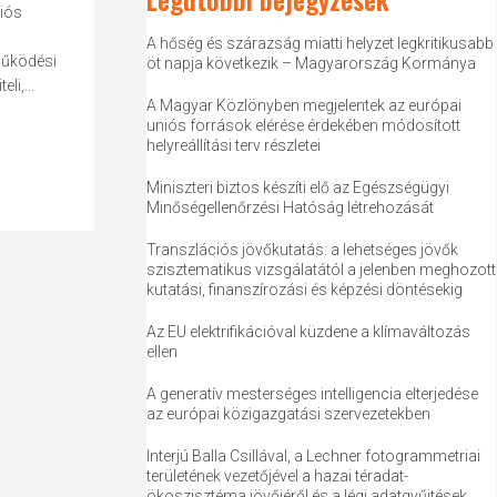
iós
A hőség és szárazság miatti helyzet legkritikusabb
működési
öt napja következik – Magyarország Kormánya
i,...
A Magyar Közlönyben megjelentek az európai
uniós források elérése érdekében módosított
helyreállítási terv részletei
Miniszteri biztos készíti elő az Egészségügyi
Minőségellenőrzési Hatóság létrehozását
Transzlációs jövőkutatás: a lehetséges jövők
szisztematikus vizsgálatától a jelenben meghozott
kutatási, finanszírozási és képzési döntésekig
Az EU elektrifikációval küzdene a klímaváltozás
ellen
A generatív mesterséges intelligencia elterjedése
az európai közigazgatási szervezetekben
Interjú Balla Csillával, a Lechner fotogrammetriai
területének vezetőjével a hazai téradat-
ökoszisztéma jövőjéről és a légi adatgyűjtések