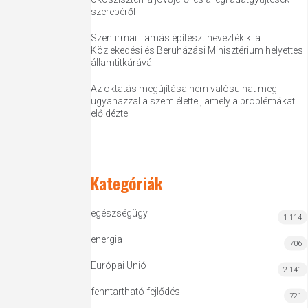
szerepéről
Szentirmai Tamás építészt nevezték ki a
Közlekedési és Beruházási Minisztérium helyettes
államtitkárává
Az oktatás megújítása nem valósulhat meg
ugyanazzal a szemlélettel, amely a problémákat
előidézte
Kategóriák
egészségügy
1 114
energia
706
Európai Unió
2 141
fenntartható fejlődés
721