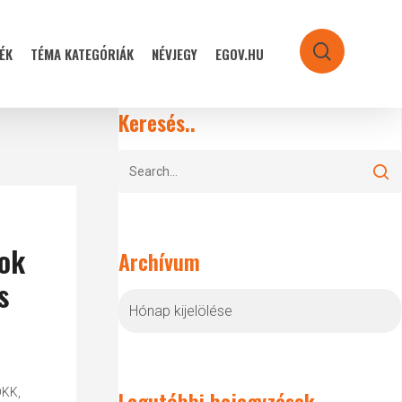
ÉK
TÉMA KATEGÓRIÁK
NÉVJEGY
EGOV.HU
search
Keresés..
tok
Archívum
s
Archívum
DKK,
Legutóbbi bejegyzések