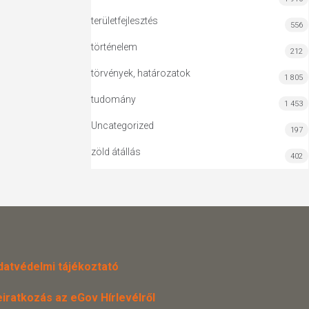
területfejlesztés
556
történelem
212
törvények, határozatok
1 805
tudomány
1 453
Uncategorized
197
zöld átállás
402
datvédelmi tájékoztató
eiratkozás az eGov Hírlevélről