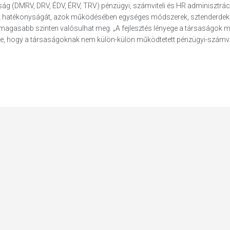
g (DMRV, DRV, ÉDV, ÉRV, TRV) pénzügyi, számviteli és HR adminisztrác
ágok hatékonyságát, azok működésében egységes módszerek, sztenderdek
s magasabb szinten valósulhat meg. „A fejlesztés lényege a társaságok 
, hogy a társaságoknak nem külön-külön működtetett pénzügyi-számvitel