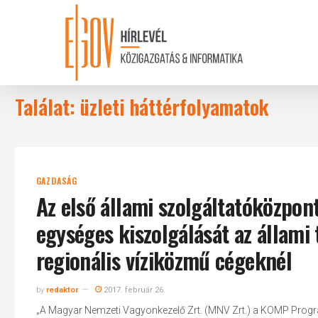
Skip
to
main
content
Találat: üzleti háttérfolyamatok
GAZDASÁG
Az első állami szolgáltatóközpon
egységes kiszolgálását az állami
regionális víziközmű cégeknél
by
redaktor
2017. február 26.
„A Magyar Nemzeti Vagyonkezelő Zrt. (MNV Zrt.) a KOMP Progr