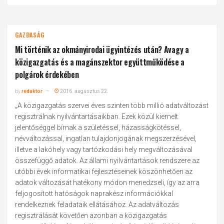
GAZDASÁG
Mi történik az okmányirodai ügyintézés után? Avagy a
közigazgatás és a magánszektor együttműködése a
polgárok érdekében
by
redaktor
2016. augusztus 22.
„A közigazgatás szervei éves szinten több millió adatváltozást
regisztrálnak nyilvántartásaikban. Ezek közül kiemelt
jelentőséggel bírnak a születéssel, házasságkötéssel,
névváltozással, ingatlan tulajdonjogának megszerzésével,
illetve a lakóhely vagy tartózkodási hely megváltozásával
összefüggő adatok. Az állami nyilvántartások rendszere az
utóbbi évek informatikai fejlesztéseinek köszönhetően az
adatok változását hatékony módon menedzseli, így az arra
feljogosított hatóságok naprakész információkkal
rendelkeznek feladataik ellátásához. Az adatváltozás
regisztrálását követően azonban a közigazgatás