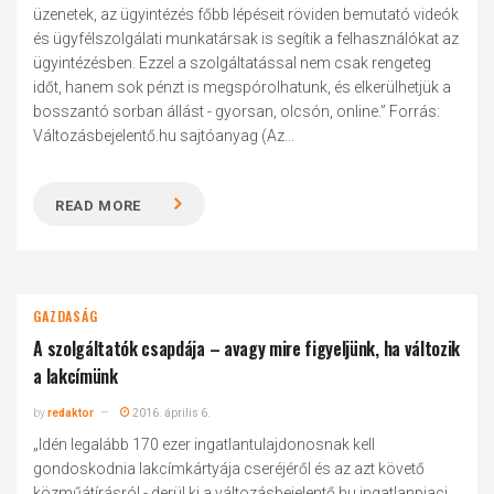
üzenetek, az ügyintézés főbb lépéseit röviden bemutató videók
és ügyfélszolgálati munkatársak is segítik a felhasználókat az
ügyintézésben. Ezzel a szolgáltatással nem csak rengeteg
időt, hanem sok pénzt is megspórolhatunk, és elkerülhetjük a
bosszantó sorban állást - gyorsan, olcsón, online.” Forrás:
Változásbejelentő.hu sajtóanyag (Az...
READ MORE
GAZDASÁG
A szolgáltatók csapdája – avagy mire figyeljünk, ha változik
a lakcímünk
by
redaktor
2016. április 6.
„Idén legalább 170 ezer ingatlantulajdonosnak kell
gondoskodnia lakcímkártyája cseréjéről és az azt követő
közműátírásról - derül ki a változásbejelentő.hu ingatlanpiaci