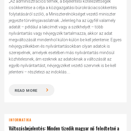
„Az adminisztrációs terhek, a bejelentési kötelezettségek
csökkentése a célja a közigazgatási bürokráciacsökkentés
folytatásáról szóló, a Miniszterelnökséget vezető miniszter
jegyezte törvényjavaslatnak. Jelenleg ha az ügyfél valamely
adatát – például a lakcímét vagy a székhelyét – több
nyilvántartás vagy névjegyzék tartalmazza, akkor az adat
megváltozását mindenhol külön-külön be kell jelentenie. Egyes
névjegyzékekben és nyilvántartásokban olyan adatok is
szerepelnek, amelyek esetében más nyilvántartás minősül
közhitelesnek, ám ezeknek az adatoknak a változását az
egyéb nyilvántartást, névjegyzéket vezető szervnek is be kell
jelenteni – részletezi az indoklás....
READ MORE
INFORMATIKA
Változásbejelentés: Minden tizedik magyar nő feledtetné a