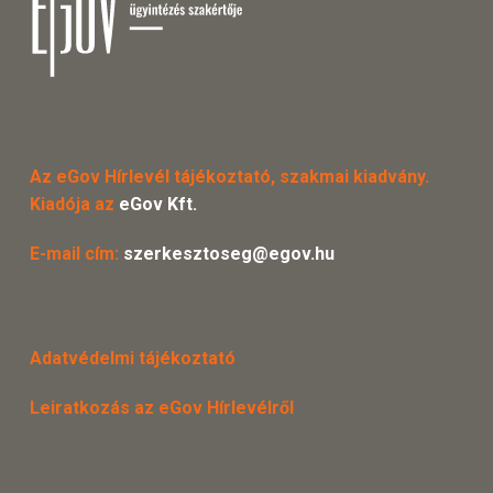
Az eGov Hírlevél tájékoztató, szakmai kiadvány.
Kiadója az
eGov Kft.
E-mail cím:
szerkesztoseg@egov.hu
Adatvédelmi tájékoztató
Leiratkozás az eGov Hírlevélről