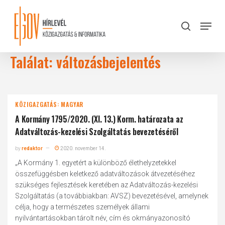
Skip
to
Menu
search
main
Close
content
Menu
Találat: változásbejelentés
KÖZIGAZGATÁS: MAGYAR
A Kormány 1795/2020. (XI. 13.) Korm. határozata az
Adatváltozás-kezelési Szolgáltatás bevezetéséről
by
redaktor
2020. november 14.
„A Kormány 1. egyetért a különböző élethelyzetekkel
összefüggésben keletkező adatváltozások átvezetéséhez
szükséges fejlesztések keretében az Adatváltozás-kezelési
Szolgáltatás (a továbbiakban: AVSZ) bevezetésével, amelynek
célja, hogy a természetes személyek állami
nyilvántartásokban tárolt név, cím és okmányazonosító