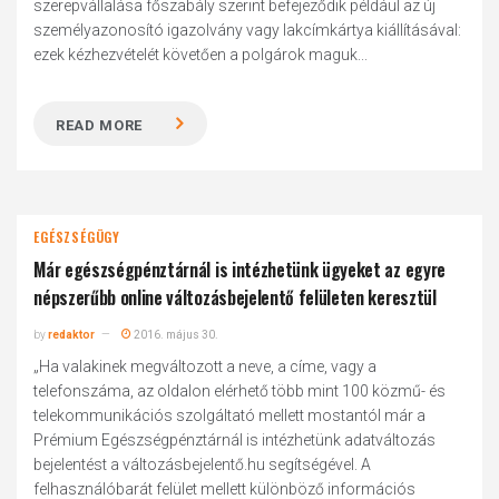
szerepvállalása főszabály szerint befejeződik például az új
személyazonosító igazolvány vagy lakcímkártya kiállításával:
ezek kézhezvételét követően a polgárok maguk...
READ MORE
EGÉSZSÉGÜGY
Már egészségpénztárnál is intézhetünk ügyeket az egyre
népszerűbb online változásbejelentő felületen keresztül
by
redaktor
2016. május 30.
„Ha valakinek megváltozott a neve, a címe, vagy a
telefonszáma, az oldalon elérhető több mint 100 közmű- és
telekommunikációs szolgáltató mellett mostantól már a
Prémium Egészségpénztárnál is intézhetünk adatváltozás
bejelentést a változásbejelentő.hu segítségével. A
felhasználóbarát felület mellett különböző információs