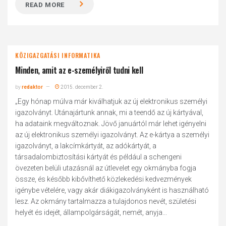
READ MORE
KÖZIGAZGATÁSI INFORMATIKA
Minden, amit az e-személyiről tudni kell
by
redaktor
2015. december 2.
„Egy hónap múlva már kiválhatjuk az új elektronikus személyi
igazolványt. Utánajártunk annak, mi a teendő az új kártyával,
ha adataink megváltoznak. Jövő januártól már lehet igényelni
az új elektronikus személyi igazolványt. Az e-kártya a személyi
igazolványt, a lakcímkártyát, az adókártyát, a
társadalombiztosítási kártyát és például a schengeni
övezeten belüli utazásnál az útlevelet egy okmányba fogja
össze, és később kibővíthető közlekedési kedvezmények
igénybe vételére, vagy akár diákigazolványként is használható
lesz. Az okmány tartalmazza a tulajdonos nevét, születési
helyét és idejét, állampolgárságát, nemét, anyja...