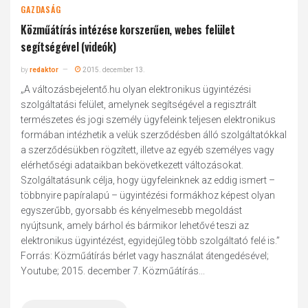
GAZDASÁG
Közműátírás intézése korszerűen, webes felület
segítségével (videók)
by
redaktor
2015. december 13.
„A változásbejelentő.hu olyan elektronikus ügyintézési
szolgáltatási felület, amelynek segítségével a regisztrált
természetes és jogi személy ügyfeleink teljesen elektronikus
formában intézhetik a velük szerződésben álló szolgáltatókkal
a szerződésükben rögzített, illetve az egyéb személyes vagy
elérhetőségi adataikban bekövetkezett változásokat.
Szolgáltatásunk célja, hogy ügyfeleinknek az eddig ismert –
többnyire papíralapú – ügyintézési formákhoz képest olyan
egyszerűbb, gyorsabb és kényelmesebb megoldást
nyújtsunk, amely bárhol és bármikor lehetővé teszi az
elektronikus ügyintézést, egyidejűleg több szolgáltató felé is.”
Forrás: Közműátírás bérlet vagy használat átengedésével;
Youtube; 2015. december 7. Közműátírás...