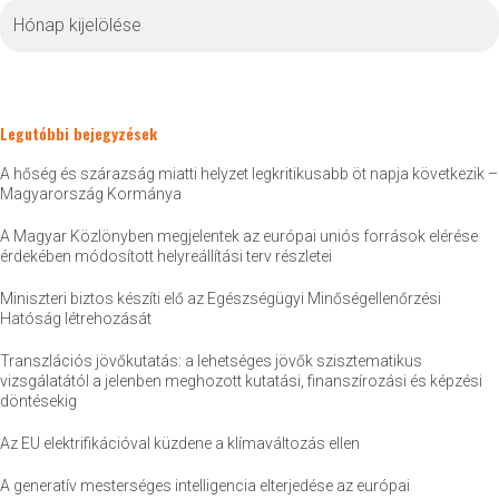
Archívum
Legutóbbi bejegyzések
A hőség és szárazság miatti helyzet legkritikusabb öt napja következik –
Magyarország Kormánya
A Magyar Közlönyben megjelentek az európai uniós források elérése
érdekében módosított helyreállítási terv részletei
Miniszteri biztos készíti elő az Egészségügyi Minőségellenőrzési
Hatóság létrehozását
Transzlációs jövőkutatás: a lehetséges jövők szisztematikus
vizsgálatától a jelenben meghozott kutatási, finanszírozási és képzési
döntésekig
Az EU elektrifikációval küzdene a klímaváltozás ellen
A generatív mesterséges intelligencia elterjedése az európai