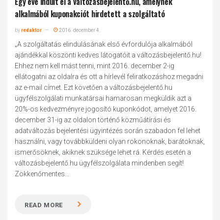
Egy éve indult el a változásbejelentő.hu, amelynek
alkalmából kuponakciót hirdetett a szolgáltató
by
redaktor
2016. december 4.
„A szolgáltatás elindulásának első évfordulója alkalmából
ajándékkal köszönti kedves látogatóit a változásbejelentő.hu!
Ehhez nem kell mást tenni, mint 2016. december 2-ig
ellátogatni az oldalra és ott a hírlevél feliratkozáshoz megadni
az e-mail címet. Ezt követően a változásbejelentő.hu
ügyfélszolgálati munkatársai hamarosan megküldik azt a
20%-os kedvezményre jogosító kuponkódot, amelyet 2016.
december 31-ig az oldalon történő közműátírási és
adatváltozás bejelentési ügyintézés során szabadon fel lehet
használni, vagy továbbküldeni olyan rokonoknak, barátoknak,
ismerősöknek, akiknek szüksége lehet rá. Kérdés esetén a
változásbejelentő.hu ügyfélszolgálata mindenben segít!
Zökkenőmentes...
READ MORE