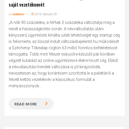
saját vezetéknevét
by
redaktor
2016. február 29.
„A nők 90 százaléka, a férfiak 3 százaléka változtatja meg a
nevét a házasságkötés során. A névváltoztatás utáni
kényszerű ügyintézés kínálta üzleti lehetőséget egy startup cég
is felismerte, az ősszel indult változásbejelentő.hu működését
a Széchenyi Tőkealap rögtön 63 millió forintos befektetéssel
támogatta. Több mint félezer esküvőre készülő pár körében
végzett kutatást az online ügyintézésre életre hívott cég. Ebből
a névválasztási trendek változása is jól kirajzolódik,
nevezetesen az, hogy korántsem szorította le a palettáról a
felvett kettős vezetéknév a klasszikus formulát a
menyasszonyok...
READ MORE