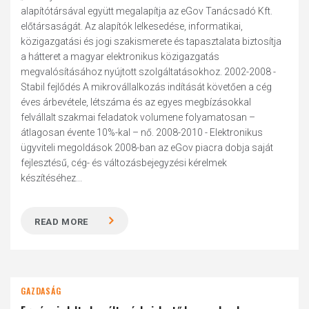
alapítótársával együtt megalapítja az eGov Tanácsadó Kft.
előtársaságát. Az alapítók lelkesedése, informatikai,
közigazgatási és jogi szakismerete és tapasztalata biztosítja
a hátteret a magyar elektronikus közigazgatás
megvalósításához nyújtott szolgáltatásokhoz. 2002-2008 -
Stabil fejlődés A mikrovállalkozás indítását követően a cég
éves árbevétele, létszáma és az egyes megbízásokkal
felvállalt szakmai feladatok volumene folyamatosan –
átlagosan évente 10%-kal – nő. 2008-2010 - Elektronikus
ügyviteli megoldások 2008-ban az eGov piacra dobja saját
fejlesztésű, cég- és változásbejegyzési kérelmek
készítéséhez...
READ MORE
GAZDASÁG