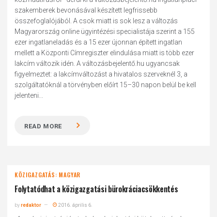
szakemberek bevonásával készített legfrissebb
összefoglalójából. A csok miatt is sok lesz a változás
Magyarország online ügyintézési specialistája szerint a 155
ezer ingatlaneladás és a 15 ezer újonnan épített ingatlan
mellett a Központi Címregiszter elindulása miatt is több ezer
lakcím változik idén. A változásbejelentő.hu ugyancsak
figyelmeztet: a lakcímváltozást a hivatalos szerveknél 3, a
szolgáltatóknál a törvényben előírt 15–30 napon belül be kell
jelenteni...
READ MORE
KÖZIGAZGATÁS: MAGYAR
Folytatódhat a közigazgatási bürokráciacsökkentés
by
redaktor
2016. április 6.