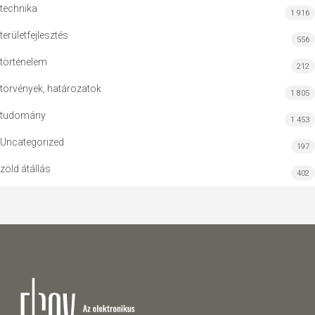
technika
1 916
területfejlesztés
556
történelem
212
törvények, határozatok
1 805
tudomány
1 453
Uncategorized
197
zöld átállás
402