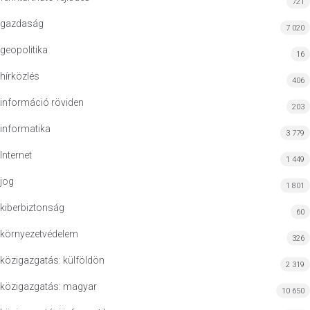
721
gazdaság
7 020
geopolitika
16
hírközlés
406
információ röviden
203
informatika
3 779
Internet
1 449
jog
1 801
kiberbiztonság
60
környezetvédelem
326
közigazgatás: külföldön
2 319
közigazgatás: magyar
10 650