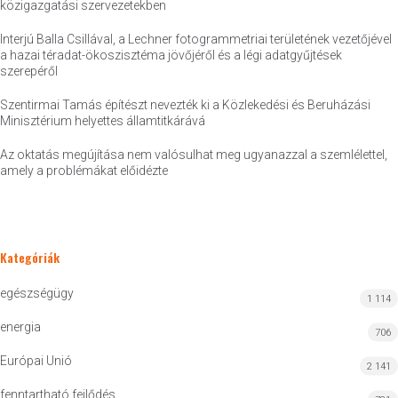
közigazgatási szervezetekben
Interjú Balla Csillával, a Lechner fotogrammetriai területének vezetőjével
a hazai téradat-ökoszisztéma jövőjéről és a légi adatgyűjtések
szerepéről
Szentirmai Tamás építészt nevezték ki a Közlekedési és Beruházási
Minisztérium helyettes államtitkárává
Az oktatás megújítása nem valósulhat meg ugyanazzal a szemlélettel,
amely a problémákat előidézte
Kategóriák
egészségügy
1 114
energia
706
Európai Unió
2 141
fenntartható fejlődés