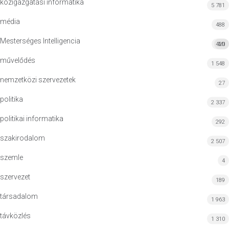
közigazgatási informatika
5 781
média
488
Mesterséges Intelligencia
420
MI
művelődés
1 548
nemzetközi szervezetek
27
politika
2 337
politikai informatika
292
szakirodalom
2 507
szemle
4
szervezet
189
társadalom
1 963
távközlés
1 310