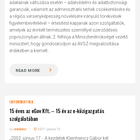
adatainak változása esetén – adatvédelmi és adatbiztonsági
garanciák, valamint az adminisztratív terhek csökkentésére és
a régiós versenyképesség növelésére irányuló törekvések
figyelembevételével – értesítést kapjanak azon szolgáltatók,
amelyek az érintett természetes személlyel szerződéses
jogviszonyban állnak; 2. felhívja a Miniszterelnökséget vezető
minisztert, hogy gondoskodjon az AVSZ megvalósítása
érdekében a kiemelt...
READ MORE
INFORMATIKA
15 éves az eGov Kft. – 15 év az e-közigazgatás
szolgálatában
by
redaktor
2017. június 15.
„2002. június 17. - A kezdetek Kleinheincz Gábor két