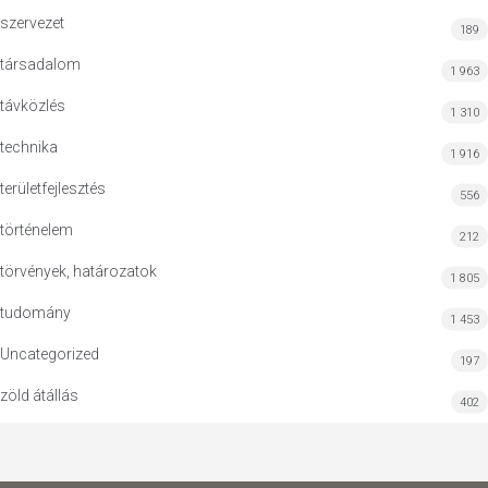
szervezet
189
társadalom
1 963
távközlés
1 310
technika
1 916
területfejlesztés
556
történelem
212
törvények, határozatok
1 805
tudomány
1 453
Uncategorized
197
zöld átállás
402