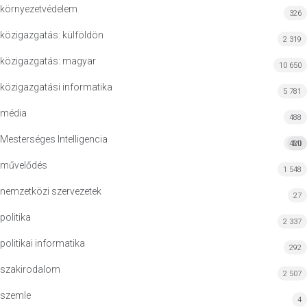
környezetvédelem
326
közigazgatás: külföldön
2 319
közigazgatás: magyar
10 650
közigazgatási informatika
5 781
média
488
Mesterséges Intelligencia
420
MI
művelődés
1 548
nemzetközi szervezetek
27
politika
2 337
politikai informatika
292
szakirodalom
2 507
szemle
4