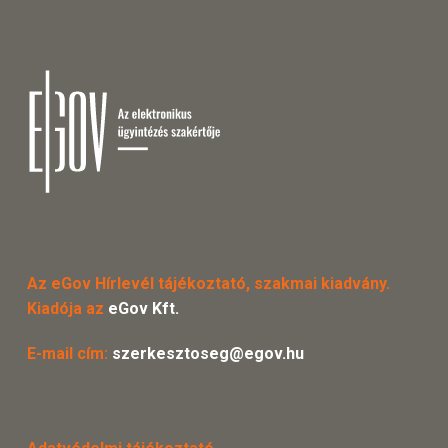
Az eGov Hírlevél tájékoztató, szakmai kiadvány.
Kiadója az
eGov Kft.
E-mail cím:
szerkesztoseg@egov.hu