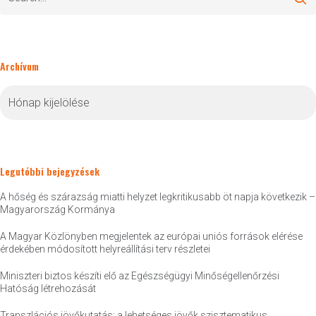
Archívum
Archívum
Legutóbbi bejegyzések
A hőség és szárazság miatti helyzet legkritikusabb öt napja következik –
Magyarország Kormánya
A Magyar Közlönyben megjelentek az európai uniós források elérése
érdekében módosított helyreállítási terv részletei
Miniszteri biztos készíti elő az Egészségügyi Minőségellenőrzési
Hatóság létrehozását
Transzlációs jövőkutatás: a lehetséges jövők szisztematikus