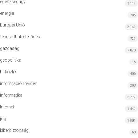
egészségügy
1 114
energia
706
Európai Unió
2 141
fenntartható fejlődés
721
gazdaság
7 020
geopolitika
16
hírközlés
406
információ röviden
203
informatika
3 779
Internet
1 449
jog
1 801
kiberbiztonság
60