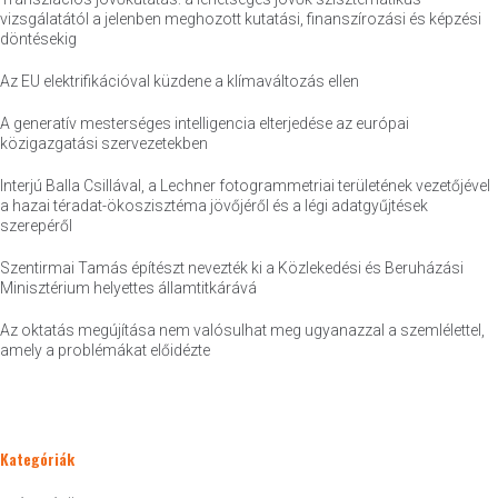
vizsgálatától a jelenben meghozott kutatási, finanszírozási és képzési
döntésekig
Az EU elektrifikációval küzdene a klímaváltozás ellen
A generatív mesterséges intelligencia elterjedése az európai
közigazgatási szervezetekben
Interjú Balla Csillával, a Lechner fotogrammetriai területének vezetőjével
a hazai téradat-ökoszisztéma jövőjéről és a légi adatgyűjtések
szerepéről
Szentirmai Tamás építészt nevezték ki a Közlekedési és Beruházási
Minisztérium helyettes államtitkárává
Az oktatás megújítása nem valósulhat meg ugyanazzal a szemlélettel,
amely a problémákat előidézte
Kategóriák