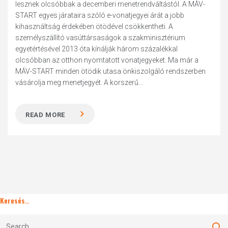
lesznek olcsóbbak a decemberi menetrendváltástól. A MÁV-
START egyes járataira szóló e-vonatjegyei árát a jobb
kihasználtság érdekében ötödével csökkentheti. A
személyszállító vasúttársaságok a szakminisztérium
egyetértésével 2013 óta kínálják három százalékkal
olcsóbban az otthon nyomtatott vonatjegyeket. Ma már a
MÁV-START minden ötödik utasa önkiszolgáló rendszerben
vásárolja meg menetjegyét. A korszerű...
READ MORE
Keresés..