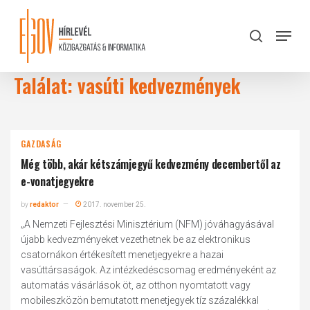
Skip
to
Menu
search
main
Close
content
Menu
Találat: vasúti kedvezmények
GAZDASÁG
Még több, akár kétszámjegyű kedvezmény decembertől az
e-vonatjegyekre
by
redaktor
2017. november 25.
„A Nemzeti Fejlesztési Minisztérium (NFM) jóváhagyásával
újabb kedvezményeket vezethetnek be az elektronikus
csatornákon értékesített menetjegyekre a hazai
vasúttársaságok. Az intézkedéscsomag eredményeként az
automatás vásárlások öt, az otthon nyomtatott vagy
mobileszközön bemutatott menetjegyek tíz százalékkal