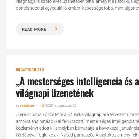
világnapjára szóló éves üzenetében tette, amelyet a katolikus egy
döntéshozatal egyedülálló emberi képessége több, mint algoritm
READ MORE
UNCATEGORIZED
„A mesterséges intelligencia és 
világnapi üzenetének
by
redaktor
2023. augusztus 20.
„Ferenc pápa közzé tette a 57. Béke Világnapjára tervezett üzene
ambivalens hatásokkal felruházott” mesterséges intelligencia 
közleményt adott ki, amelyben bemutatja a következő, január else
kérdésével foglalkozik. Nyitott párbeszéd A sajtóközlemény felhív