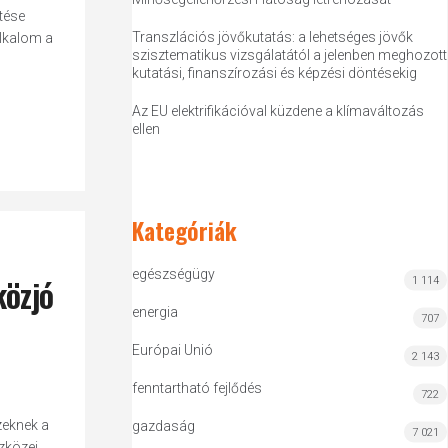
tése
Transzlációs jövőkutatás: a lehetséges jövők
alkalom a
szisztematikus vizsgálatától a jelenben meghozott
kutatási, finanszírozási és képzési döntésekig
Az EU elektrifikációval küzdene a klímaváltozás
ellen
Kategóriák
egészségügy
közjó
1 114
energia
707
Európai Unió
2 143
fenntartható fejlődés
722
zeknek a
gazdaság
7 021
zközei.