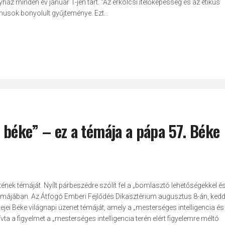
ház minden év január 1-jén tart. "Az erkölcsi ítélőképesség és az etikus
usok bonyolult gyűjteménye. Ezt...
a béke” – ez a témája a pápa 57. Béke
tének témáját. Nyílt párbeszédre szólít fel a „bomlasztó lehetőségekkel é
témájában. Az Átfogó Emberi Fejlődés Dikasztérium augusztus 8-án, ked
jei Béke világnapi üzenet témáját, amely a „mesterséges intelligencia és
ta a figyelmet a „mesterséges intelligencia terén elért figyelemre méltó