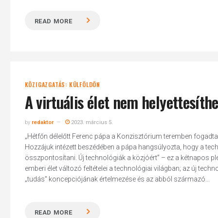
READ MORE
KÖZIGAZGATÁS: KÜLFÖLDÖN
A virtuális élet nem helyettesíth
by
redaktor
2023. március 5.
„Hétfőn délelőtt Ferenc pápa a Konzisztórium teremben fogadta a
Hozzájuk intézett beszédében a pápa hangsúlyozta, hogy a tech
összpontosítani. Új technológiák a közjóért” – ez a kétnapos p
emberi élet változó feltételei a technológiai világban; az új t
„tudás” koncepciójának értelmezése és az abból származó...
READ MORE