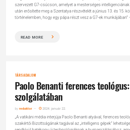
szervezett G7-csúcson, amelyet a mesterséges intelligenciának (
után erősítette meg a Szentatya részvételét a június 13. és 15. 
történelemben, hogy egy pápa részt vesz a G7-ek munkájában” –
READ MORE
TÁRSADALOM
Paolo Benanti ferences teológus: 
szolgálatában
by
redaktor
2024. január 22.
„A vatikáni média interjúja Paolo Benanti atyával, ferences teol
szakértői Bizottságának tagjával az „intelligens gépek” lehetség
rendkívül hatékony új technológiáknak a humanizálásához, amel