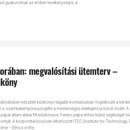
st gyakorolnak az emberi tevékenységre, a...
korában: megvalósítási ütemterv –
ziköny
űködésben készített kézikönyv tágabb kontextusban foglalkozik a kérdés
is szambatempóra pörgette a mesterséges intelligencia körüli őrület. A
pápai állam etikai MI-kézikönyve. Ferenc pápa ehhez külső segítséget hív
tját. A központtal közösen létrehozott ITEC (Institute for Technology, 
íme – Ethics in the...