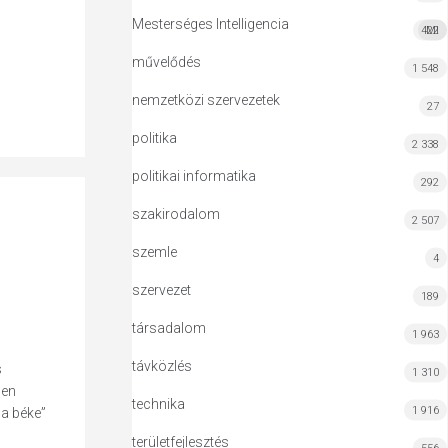
Mesterséges Intelligencia
422
MI
művelődés
1 548
nemzetközi szervezetek
27
politika
2 338
politikai informatika
292
szakirodalom
2 507
szemle
4
szervezet
189
társadalom
1 963
távközlés
s
1 310
den
technika
1 916
 a béke”
területfejlesztés