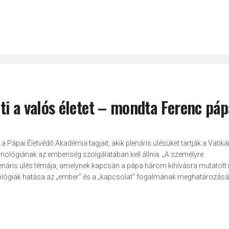
eti a valós életet – mondta Ferenc páp
 Pápai Életvédő Akadémia tagjait, akik plenáris ülésüket tartják a Vatik
nológiának az emberiség szolgálatában kell állnia. „A személyre
lenáris ülés témája, amelynek kapcsán a pápa három kihívásra mutatott r
echnológiák hatása az „ember” és a „kapcsolat” fogalmának meghatározásá