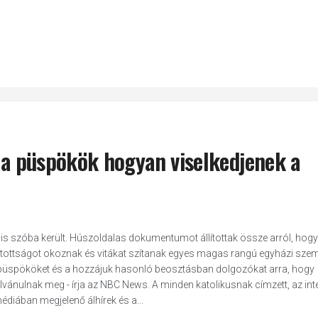
y a püspökök hogyan viselkedjenek a
se is szóba került. Húszoldalas dokumentumot állítottak össze arról, hog
tottságot okoznak és vitákat szítanak egyes magas rangú egyházi sze
a püspököket és a hozzájuk hasonló beosztásban dolgozókat arra, hogy
nulnak meg - írja az NBC News. A minden katolikusnak címzett, az int
diában megjelenő álhírek és a...