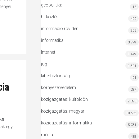
geopolitika
ményei
16
hírközlés
406
információ röviden
203
informatika
3 779
Internet
1 449
jog
1 801
kiberbiztonság
61
cia
környezetvédelem
327
közigazgatás: külföldön
2 320
közigazgatás: magyar
10 652
MI
közigazgatási informatika
5 781
nak egy
média
488