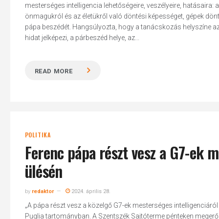
mesterséges intelligencia lehetőségeire, veszélyeire, hatásaira: 
önmagukról és az életükről való döntési képességet, gépek döntés
pápa beszédét. Hangsúlyozta, hogy a tanácskozás helyszíne azért 
hidat jelképezi, a párbeszéd helye, az...
READ MORE
POLITIKA
Ferenc pápa részt vesz a G7-ek me
ülésén
by
redaktor
2024. április 28.
Hit enter to search or ESC to close
„A pápa részt vesz a közelgő G7-ek mesterséges intelligenciáró
Puglia tartományban. A Szentszék Sajtóterme pénteken megerősít