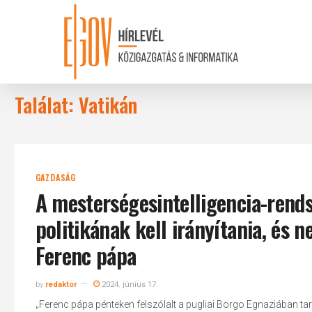
Skip
to
main
content
Találat: Vatikán
GAZDASÁG
A mesterségesintelligencia-rends
politikának kell irányítania, és 
Ferenc pápa
by
redaktor
2024. június 17.
„Ferenc pápa pénteken felszólalt a pugliai Borgo Egnaziában tart