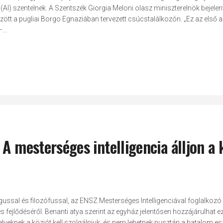
AI) szentelnek. A Szentszék Giorgia Meloni olasz miniszterelnök bejelen
között a pugliai Borgo Egnaziában tervezett csúcstalálkozón. „Ez az első 
...
A mesterséges intelligencia álljon a 
ógussal és filozófussal, az ENSZ Mesterséges Intelligenciával foglalkozó
es fejlődéséről. Benanti atya szerint az egyház jelentősen hozzájárulhat e
yeknek a közjót kell szolgálniuk, és nem lehetnek pusztán a hatalom es