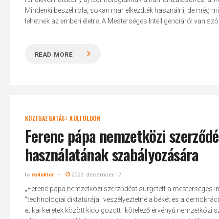
Mindenki beszél róla, sokan már elkezdték használni, de még min
lehetnek az emberi életre. A Mesterséges Intelligenciáról van szó,
READ MORE
KÖZIGAZGATÁS: KÜLFÖLDÖN
Ferenc pápa nemzetközi szerződés
használatának szabályozására
by
redaktor
2023. december 17.
„Ferenc pápa nemzetközi szerződést sürgetett a mesterséges int
"technológiai diktatúrája" veszélyeztetné a békét és a demokráci
etikai keretek között kidolgozott "kötelező érvényű nemzetközi s