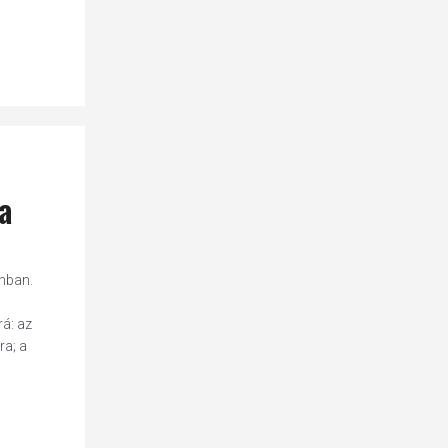
a
ánban.
á: az
ra; a