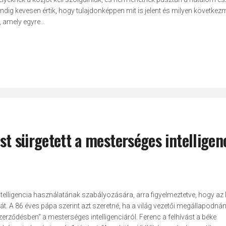
dig kevesen értik, hogy tulajdonképpen mit is jelent és milyen következ
 amely egyre...
t sürgetett a mesterséges intelligen
elligencia használatának szabályozására, arra figyelmeztetve, hogy az 
át. A 86 éves pápa szerint azt szeretné, ha a világ vezetői megállapodná
zerződésben" a mesterséges intelligenciáról. Ferenc a felhívást a béke