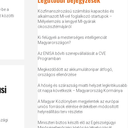
 be a
Közfinanszírozású számítási kapacitás és
 közötti
alkalmazott MI-vel foglalkozó startupok –
Mélyelemzés a lengyel MI-gyárak
ökoszisztémájáról
Ki felügyeli a mesterséges intelligenciát
Magyarországon?
Az ENISA bővíti szerepvállalását a CVE
Programban
Megkezdődött az akkumulátoripar átfogó,
országos ellenőrzése
si
A hőség és szárazság miatti helyzet legkritikusabb
öt napja következik – Magyarország Kormánya
A Magyar Közlönyben megjelentek az európai
uniós források elérése érdekében módosított
helyreállítási terv részletei
szági
Miniszteri biztos készíti elő az Egészségügyi
Minőségellenőrzési Hatóság létrehozását