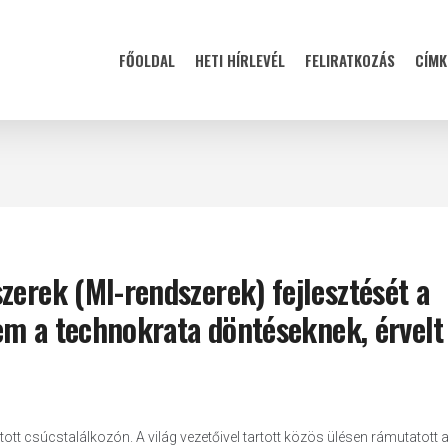
FŐOLDAL
HETI HÍRLEVÉL
FELIRATKOZÁS
CÍMK
zerek (MI-rendszerek) fejlesztését a
nem a technokrata döntéseknek, érvelt
ott csúcstalálkozón. A világ vezetőivel tartott közös ülésen rámutatott 