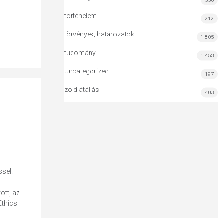
556
történelem
212
törvények, határozatok
1 805
tudomány
1 453
Uncategorized
197
zöld átállás
403
sel.
ott, az
Ethics