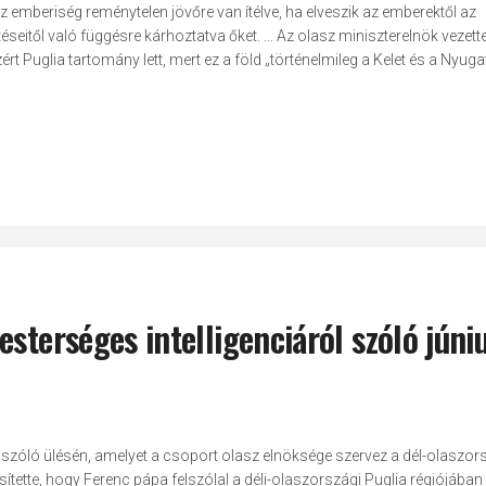
az emberiség reménytelen jövőre van ítélve, ha elveszik az emberektől az
eitől való függésre kárhoztatva őket. ... Az olasz miniszterelnök vezette
Puglia tartomány lett, mert ez a föld „történelmileg a Kelet és a Nyugat
sterséges intelligenciáról szóló júniu
l szóló ülésén, amelyet a csoport olasz elnöksége szervez a dél-olaszor
ette, hogy Ferenc pápa felszólal a déli-olaszországi Puglia régiójában