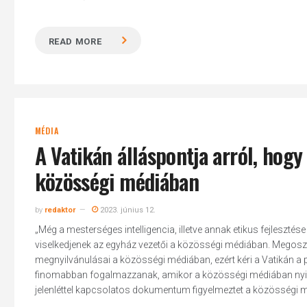
READ MORE
MÉDIA
A Vatikán álláspontja arról, hog
közösségi médiában
by
redaktor
2023. június 12.
„Még a mesterséges intelligencia, illetve annak etikus fejleszté
viselkedjenek az egyház vezetői a közösségi médiában. Megosz
megnyilvánulásai a közösségi médiában, ezért kéri a Vatikán 
finomabban fogalmazzanak, amikor a közösségi médiában nyilvá
jelenléttel kapcsolatos dokumentum figyelmeztet a közösségi mé