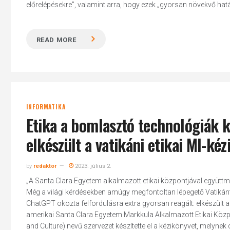
előrelépésekre”, valamint arra, hogy ezek „gyorsan növekvő hatá
READ MORE
INFORMATIKA
Etika a bomlasztó technológiák 
elkészült a vatikáni etikai MI-ké
by
redaktor
2023. július 2.
„A Santa Clara Egyetem alkalmazott etikai központjával együttm
Még a világi kérdésekben amúgy megfontoltan lépegető Vatikánt 
ChatGPT okozta felfordulásra extra gyorsan reagált: elkészült a 
amerikai Santa Clara Egyetem Markkula Alkalmazott Etikai Közpon
and Culture) nevű szervezet készítette el a kézikönyvet, melynek c