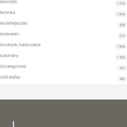
távközlés
1 310
technika
1 916
területfejlesztés
556
történelem
212
törvények, határozatok
1 805
tudomány
1 453
Uncategorized
197
zöld átállás
402