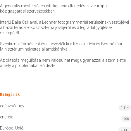
A generatív mesterséges intelligencia elterjedése az európai
közigazgatási szervezetekben
Interjú Balla Csillával, a Lechner fotogrammetriai területének vezetőjével
a hazai téradat-ökoszisztéma jövőjéről és a légi adatgyűjtések
szerepéről
Szentirmai Tamás építészt nevezték ki a Közlekedési és Beruházási
Minisztérium helyettes államtitkárává
Az oktatás megújítása nem valósulhat meg ugyanazzal a szemlélettel,
amely a problémákat előidézte
Kategóriák
egészségügy
1 114
energia
706
Európai Unió
2 141