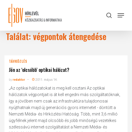
Skip
to
Menu
search
main
Close
content
Menu
Találat: végpontok átengedése
TÁVKÖZLÉS
Jön az ‘olcsóbb’ optikai hálózat?
by
redaktor
2011. május 14.
„Az optikai hálózatokat is meg kell osztani Az optikai
hálózatok végpontjait is át kell engedni más szolgáltatóknak,
így a jövőben nem csak az infrastruktúra tulajdonosai
nyújthatnak majd új generációs gyors internetet - döntött a
Nemzeti Média- és Hírközlési Hatóság. Több, mint 3,6 millió
ügyfélnek jelent majd olcsóbb és jobb minőségű vezetékes
szélessávú internet-szolgáltatást a Nemzeti Média- és