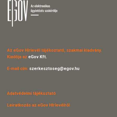
Az eGov Hírlevél tájékoztató, szakmai kiadvány.
Kiadója az
eGov Kft.
E-mail cím:
szerkesztoseg@egov.hu
Adatvédelmi tájékoztató
Leiratkozás az eGov Hírlevélről