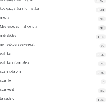
10 650
közigazgatási informatika
5 781
média
488
Mesterséges Intelligencia
420
MI
művelődés
1 548
nemzetközi szervezetek
27
politika
2 337
politikai informatika
292
szakirodalom
2 507
szemle
4
szervezet
189
társadalom
1 963