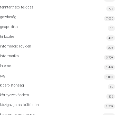
fenntartható fejlődés
721
gazdaság
7 020
geopolitika
16
hírközlés
406
információ röviden
203
informatika
3 779
Internet
1 449
jog
1 801
kiberbiztonság
60
környezetvédelem
326
közigazgatás: külföldön
2 319
közigazgatás: magyar