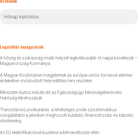
Archívum
Archívum
Legutóbbi bejegyzések
A hőség és szárazság miatti helyzet legkritikusabb öt napja következik –
Magyarország Kormánya
A Magyar Közlönyben megjelentek az európai uniós források elérése
érdekében módosított helyreállítási terv részletei
Miniszteri biztos készíti elő az Egészségügyi Minőségellenőrzési
Hatóság létrehozását
Transzlációs jövőkutatás: a lehetséges jövők szisztematikus
vizsgálatától a jelenben meghozott kutatási, finanszírozási és képzési
döntésekig
Az EU elektrifikációval küzdene a klímaváltozás ellen