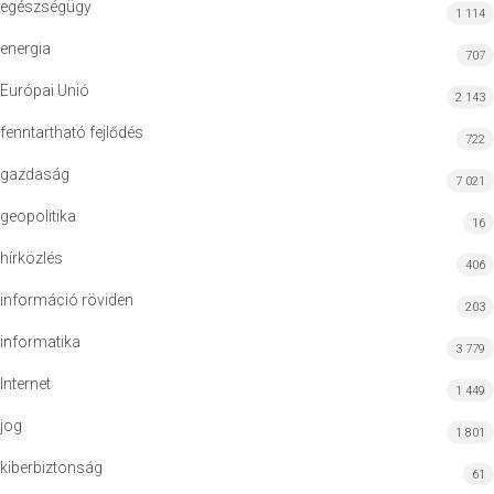
egészségügy
1 114
energia
707
Európai Unió
2 143
fenntartható fejlődés
722
gazdaság
7 021
geopolitika
16
hírközlés
406
információ röviden
203
informatika
3 779
Internet
1 449
jog
1 801
kiberbiztonság
61