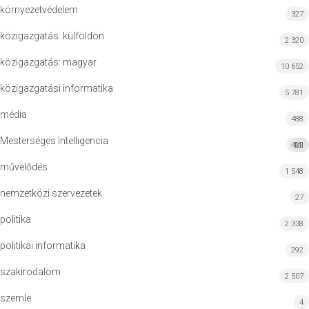
környezetvédelem
327
közigazgatás: külföldön
2 320
közigazgatás: magyar
10 652
közigazgatási informatika
5 781
média
488
Mesterséges Intelligencia
422
MI
művelődés
1 548
nemzetközi szervezetek
27
politika
2 338
politikai informatika
292
szakirodalom
2 507
szemle
4