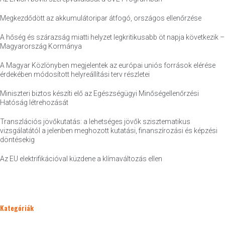
Megkezdődött az akkumulátoripar átfogó, országos ellenőrzése
A hőség és szárazság miatti helyzet legkritikusabb öt napja következik –
Magyarország Kormánya
A Magyar Közlönyben megjelentek az európai uniós források elérése
érdekében módosított helyreállítási terv részletei
Miniszteri biztos készíti elő az Egészségügyi Minőségellenőrzési
Hatóság létrehozását
Transzlációs jövőkutatás: a lehetséges jövők szisztematikus
vizsgálatától a jelenben meghozott kutatási, finanszírozási és képzési
döntésekig
Az EU elektrifikációval küzdene a klímaváltozás ellen
Kategóriák