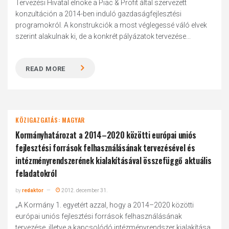
Tervezési Hivatal elnöke a Piac & Profit által szervezett
konzultáción a 2014-ben induló gazdaságfejlesztési
programokról. A konstrukciók a most véglegessé váló elvek
szerint alakulnak ki, de a konkrét pályázatok tervezése...
READ MORE
KÖZIGAZGATÁS: MAGYAR
Kormányhatározat a 2014–2020 közötti európai uniós
fejlesztési források felhasználásának tervezésével és
intézményrendszerének kialakításával összefüggő aktuális
feladatokról
by
redaktor
2012. december 31.
„A Kormány 1. egyetért azzal, hogy a 2014–2020 közötti
európai uniós fejlesztési források felhasználásának
tervezése, illetve a kapcsolódó intézményrendszer kialakítása