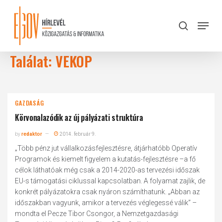
Skip
to
Menu
search
main
Close
content
Menu
Találat: VEKOP
GAZDASÁG
Körvonalazódik az új pályázati struktúra
by
redaktor
2014. február 9.
„Több pénz jut vállalkozásfejlesztésre, átjárhatóbb Operatív
Programok és kiemelt figyelem a kutatás-fejlesztésre –a fő
célok láthatóak még csak a 2014-2020-as tervezési időszak
EU-s támogatási ciklussal kapcsolatban. A folyamat zajlik, de
konkrét pályázatokra csak nyáron számíthatunk. „Abban az
időszakban vagyunk, amikor a tervezés véglegessé válik” –
mondta el Pecze Tibor Csongor, a Nemzetgazdasági