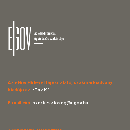
Az eGov Hírlevél tájékoztató, szakmai kiadvány.
Kiadója az
eGov Kft.
E-mail cím:
szerkesztoseg@egov.hu