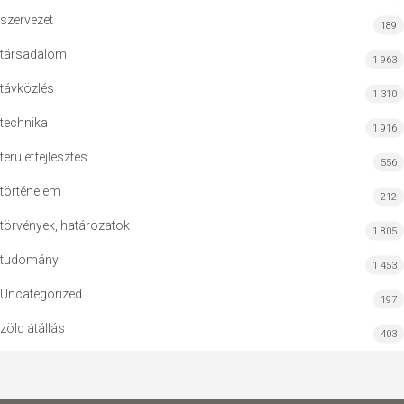
szervezet
189
társadalom
1 963
távközlés
1 310
technika
1 916
területfejlesztés
556
történelem
212
törvények, határozatok
1 805
tudomány
1 453
Uncategorized
197
zöld átállás
403