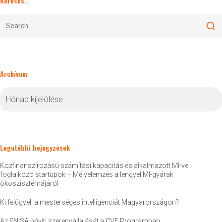
Keresés..
Archívum
Archívum
Legutóbbi bejegyzések
Közfinanszírozású számítási kapacitás és alkalmazott MI-vel
foglalkozó startupok – Mélyelemzés a lengyel MI-gyárak
ökoszisztémájáról
Ki felügyeli a mesterséges intelligenciát Magyarországon?
Az ENISA bővíti szerepvállalását a CVE Programban