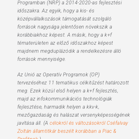
Programban (NRP) a 2014-2020-as fejlesztési
időszakra. Az egyik, hogy a kis- és
középvállalkozások támogatását szolgáló
források nagysága jelentősen növekszik a
korábbiakhoz képest. A másik, hogy a k+f
tématerületen az előző időszakhoz képest
majdnem megduplázódik a rendelkezésre álló
források mennyisége.
Az Unió az Operatív Programok (OP)
tervezéséhez 11 tematikus célkitűzést határozott
meg. Ezek közül első helyen a k+f fejlesztés,
majd az infokommunikációs technológiák
fejlesztése, harmadik helyen a kkv-k,
mezőgazdaság és halászat versenyképességének
javítása áll. (A
célokról és változásokról Cséfalvay
Zoltán államtitkár beszélt korábban a Piac &