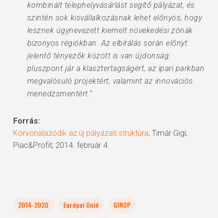
kombinált telephelyvásárlást segítő pályázat, és
szintén sok kisvállalkozásnak lehet előnyös, hogy
lesznek úgynevezett kiemelt növekedési zónák
bizonyos régiókban. Az elbírálás során előnyt
jelentő tényezők között is van újdonság:
pluszpont jár a klasztertagságért, az ipari parkban
megvalósuló projektért, valamint az innovációs
menedzsmentért.”
Forrás:
Körvonalazódik az új pályázati struktúra
; Timár Gigi;
Piac&Profit; 2014. február 4.
2014-2020
Európai Unió
GINOP