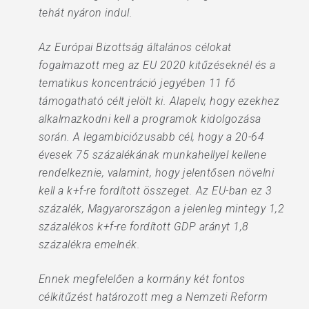
tehát nyáron indul.
Az Európai Bizottság általános célokat
fogalmazott meg az EU 2020 kitűzéseknél és a
tematikus koncentráció jegyében 11 fő
támogatható célt jelölt ki. Alapelv, hogy ezekhez
alkalmazkodni kell a programok kidolgozása
során. A legambiciózusabb cél, hogy a 20-64
évesek 75 százalékának munkahellyel kellene
rendelkeznie, valamint, hogy jelentősen növelni
kell a k+f-re fordított összeget. Az EU-ban ez 3
százalék, Magyarországon a jelenleg mintegy 1,2
százalékos k+f-re fordított GDP arányt 1,8
százalékra emelnék.
Ennek megfelelően a kormány két fontos
célkitűzést határozott meg a Nemzeti Reform