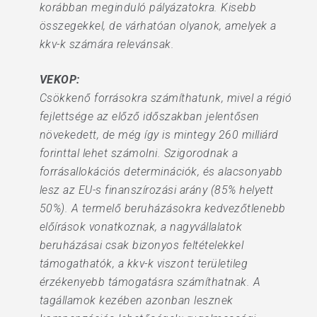
korábban meginduló pályázatokra. Kisebb
összegekkel, de várhatóan olyanok, amelyek a
kkv-k számára relevánsak.
VEKOP:
Csökkenő forrásokra számíthatunk, mivel a régió
fejlettsége az előző időszakban jelentősen
növekedett, de még így is mintegy 260 milliárd
forinttal lehet számolni. Szigorodnak a
forrásallokációs determinációk, és alacsonyabb
lesz az EU-s finanszírozási arány (85% helyett
50%). A termelő beruházásokra kedvezőtlenebb
előírások vonatkoznak, a nagyvállalatok
beruházásai csak bizonyos feltételekkel
támogathatók, a kkv-k viszont területileg
érzékenyebb támogatásra számíthatnak. A
tagállamok kezében azonban lesznek