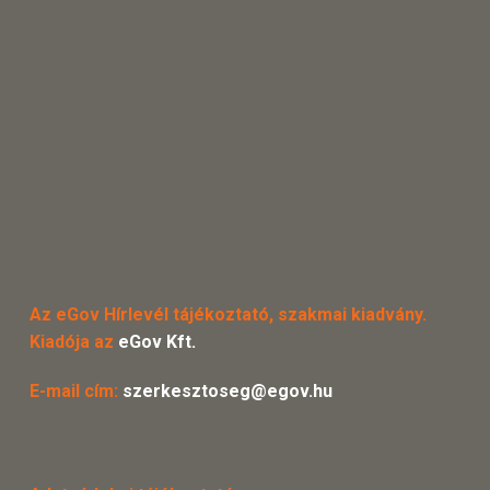
Az eGov Hírlevél tájékoztató, szakmai kiadvány.
Kiadója az
eGov Kft.
E-mail cím:
szerkesztoseg@egov.hu