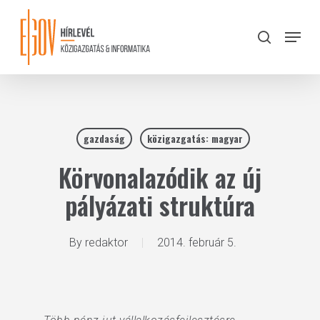
Skip
to
Menu
search
main
Close
content
Menu
gazdaság
közigazgatás: magyar
Körvonalazódik az új
pályázati struktúra
By
redaktor
2014. február 5.