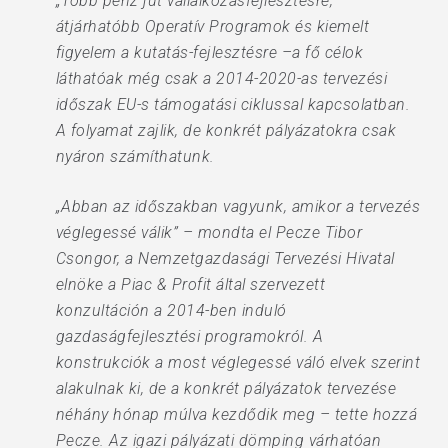
„Több pénz jut vállalkozásfejlesztésre,
átjárhatóbb Operatív Programok és kiemelt
figyelem a kutatás-fejlesztésre –a fő célok
láthatóak még csak a 2014-2020-as tervezési
időszak EU-s támogatási ciklussal kapcsolatban.
A folyamat zajlik, de konkrét pályázatokra csak
nyáron számíthatunk.
„Abban az időszakban vagyunk, amikor a tervezés
véglegessé válik” – mondta el Pecze Tibor
Csongor, a Nemzetgazdasági Tervezési Hivatal
elnöke a Piac & Profit által szervezett
konzultáción a 2014-ben induló
gazdaságfejlesztési programokról. A
konstrukciók a most véglegessé váló elvek szerint
alakulnak ki, de a konkrét pályázatok tervezése
néhány hónap múlva kezdődik meg – tette hozzá
Pecze. Az igazi pályázati dömping várhatóan