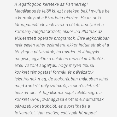
A legátfogóbb kereteke az Partnerségi
Megállapodás jelöli ki, ezt heteken belül nyújtja be
a kormányzat a Bizottság részére. Ha az unió
támogatását elnyerik azok a célok, amelyeket a
kormány meghatározott, akkor indulhatnak az
előkésíztett operatív programok. Erre legkorábban
nyár elején lehet számítani, ekkor indulhatnak el a
tényleges pályázatok, ha minden jóváhagyás
megvan, egyelőre a célok és részcélok láthatók,
ezek viszont sugallják, hogy milyen típusú
konkrét támogatási formák és pályázatok
jelenhetnek meg, de legkorábban májusban lehet
majd konkrét pályázatokról, azok részleteiről
beszámolni. A tagállamok saját felelősségre a
konkrét OP-k jóváhagyása előtt is elindíthatnak
pályázati konstrukciót, ez gyorsíthatja a
folyamatot. Van esetleg esély pár hónappal