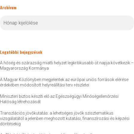
Archívum
Archívum
Legutóbbi bejegyzések
A hőség és szárazság miatti helyzet legkritikusabb öt napja következik –
Magyarország Kormánya
A Magyar Közlönyben megjelentek az európai uniós források elérése
érdekében módosított helyreállítási terv részletei
Miniszteri biztos készíti elő az Egészségügyi Minőségellenőrzési
Hatóság létrehozását
Transzlációs jövőkutatás: a lehetséges jövők szisztematikus
vizsgálatától a jelenben meghozott kutatási, finanszírozási és képzési
döntésekig