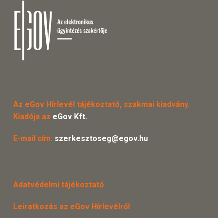
Az eGov Hírlevél tájékoztató, szakmai kiadvány.
Kiadója az
eGov Kft.
E-mail cím:
szerkesztoseg@egov.hu
Adatvédelmi tájékoztató
Leiratkozás az eGov Hírlevélről