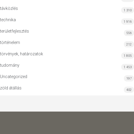
távközlés
1 310
technika
1 916
területfejlesztés
556
történelem
212
törvények, határozatok
1 805
tudomány
1 453
Uncategorized
197
zöld átállás
402