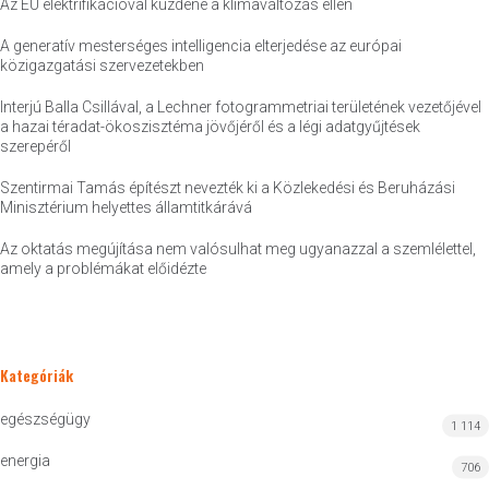
Az EU elektrifikációval küzdene a klímaváltozás ellen
A generatív mesterséges intelligencia elterjedése az európai
közigazgatási szervezetekben
Interjú Balla Csillával, a Lechner fotogrammetriai területének vezetőjével
a hazai téradat-ökoszisztéma jövőjéről és a légi adatgyűjtések
szerepéről
Szentirmai Tamás építészt nevezték ki a Közlekedési és Beruházási
Minisztérium helyettes államtitkárává
Az oktatás megújítása nem valósulhat meg ugyanazzal a szemlélettel,
amely a problémákat előidézte
Kategóriák
egészségügy
1 114
energia
706