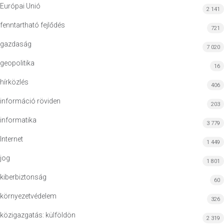
Európai Unió
2 141
fenntartható fejlődés
721
gazdaság
7 020
geopolitika
16
hírközlés
406
információ röviden
203
informatika
3 779
Internet
1 449
jog
1 801
kiberbiztonság
60
környezetvédelem
326
közigazgatás: külföldön
2 319