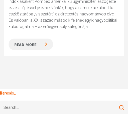
indoklásaként Pompeo amerikai külügyminiszter leszögezte:
ezzel a lépéssel jelezni kívánták, hogy az amerikai külpolitika
eszköztárába „visszatért” az elrettentés hagyományos elve.
És valóban: a XX. század második felének egyik nagypolitikai
kulcsfogalma – az erőegyensúly kategóriája...
READ MORE
Keresés..