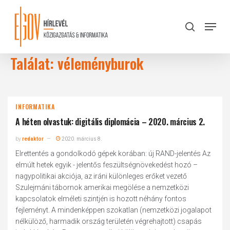
Skip
to
Menu
search
main
Close
content
Menu
Találat: véleményburok
INFORMATIKA
A héten olvastuk: digitális diplomácia – 2020. március 2.
by
redaktor
2020. március 8.
Elrettentés a gondolkodó gépek korában: új RAND-jelentés Az
elmúlt hetek egyik - jelentős feszültségnövekedést hozó –
nagypolitikai akciója, az iráni különleges erőket vezető
Szulejmáni tábornok amerikai megölése a nemzetközi
kapcsolatok elméleti szintjén is hozott néhány fontos
fejleményt. A mindenképpen szokatlan (nemzetközi jogalapot
nélkülöző, harmadik ország területén végrehajtott) csapás