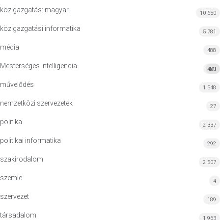
közigazgatás: magyar
10 650
közigazgatási informatika
5 781
média
488
Mesterséges Intelligencia
420
MI
művelődés
1 548
nemzetközi szervezetek
27
politika
2 337
politikai informatika
292
szakirodalom
2 507
szemle
4
szervezet
189
társadalom
1 963