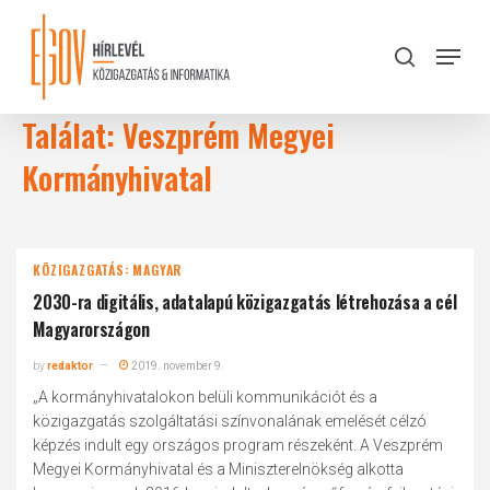
Skip
to
Menu
search
main
Close
content
Menu
Találat: Veszprém Megyei
Kormányhivatal
KÖZIGAZGATÁS: MAGYAR
2030-ra digitális, adatalapú közigazgatás létrehozása a cél
Magyarországon
by
redaktor
2019. november 9.
„A kormányhivatalokon belüli kommunikációt és a
közigazgatás szolgáltatási színvonalának emelését célzó
képzés indult egy országos program részeként. A Veszprém
Megyei Kormányhivatal és a Miniszterelnökség alkotta