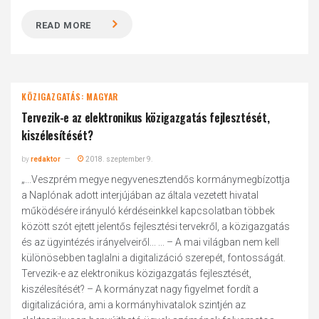
READ MORE
KÖZIGAZGATÁS: MAGYAR
Tervezik-e az elektronikus közigazgatás fejlesztését,
kiszélesítését?
by
redaktor
2018. szeptember 9.
„...Veszprém megye negyvenesztendős kormánymegbízottja
a Naplónak adott interjújában az általa vezetett hivatal
működésére irányuló kérdéseinkkel kapcsolatban többek
között szót ejtett jelentős fejlesztési tervekről, a közigazgatás
és az ügyintézés irányelveiről... ... – A mai világban nem kell
különösebben taglalni a digitalizáció szerepét, fontosságát.
Tervezik-e az elektronikus közigazgatás fejlesztését,
kiszélesítését? – A kormányzat nagy figyelmet fordít a
digitalizációra, ami a kormányhivatalok szintjén az