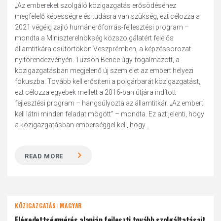
„Az embereket szolgáló közigazgatás erősödéséhez
megfelelő képességre és tudásra van szükség, ezt célozza a
2021 végéig zajló humánerőforrás-fejlesztési program –
mondta a Miniszterelnökség közszolgálatért felelős
államtitkára csütörtökön Veszprémben, a képzéssorozat
nyitórendezvényén. Tuzson Bence úgy fogalmazott, a
közigazgatásban megjelenő új szemlélet az embert helyezi
fókuszba. Tovább kell erősíteni a polgárbarát közigazgatást,
ezt célozza egyebek mellett a 2016-ban útjára indított
fejlesztési program – hangsúlyozta az államtitkár. „Az embert
kell látni minden feladat mögött” – mondta. Ez azt jelenti, hogy
a közigazgatásban emberséggel kell, hogy...
READ MORE
KÖZIGAZGATÁS: MAGYAR
Elégedettségmérés alapján fejleszti tovább szolgáltatásait