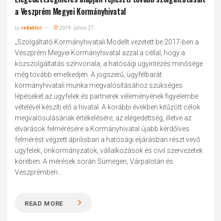
a Veszprém Megyei Kormányhivatal
by
redaktor
2019. július 27.
„Szolgáltató Kormányhivatali Modellt vezetett be 2017-ben a
Veszprém Megyei Kormányhivatal azzal a céllal, hogy a
közszolgáltatás színvonala, a hatósági ügyintézés minősége
még tovább emelkedjen. A jogszerű, ügyfélbarát
kormányhivatali munka megvalósításához szükséges
lépéseket az ügyfelek és partnerek véleményének figyelembe
vételével készíti elő a hivatal. A korábbi években kitűzött célok
megvalósulásának értékelésére, az elégedettség, illetve az
elvárások felmérésére a Kormányhivatal újabb kérdőíves
felmérést végzett áprilisban a hatósági eljárásban részt vevő
ügyfelek, önkormányzatok, vállalkozások és civil szervezetek
körében. A mérések során Sümegen, Várpalotán és
Veszprémben...
READ MORE