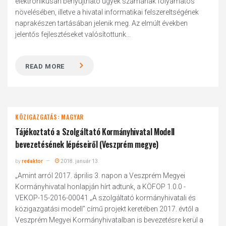
elektronikusan benyújtható ügyek számának folyamatos
növelésében, illetve a hivatal informatikai felszereltségének
naprakészen tartásában jelenik meg. Az elmúlt években
jelentős fejlesztéseket valósítottunk...
READ MORE
KÖZIGAZGATÁS: MAGYAR
Tájékoztató a Szolgáltató Kormányhivatal Modell
bevezetésének lépéseiről (Veszprém megye)
by
redaktor
2018. január 13.
„Amint arról 2017. április 3. napon a Veszprém Megyei
Kormányhivatal honlapján hírt adtunk, a KÖFOP 1.0.0 -
VEKOP-15-2016-00041 „A szolgáltató kormányhivatali és
közigazgatási modell” című projekt keretében 2017. évtől a
Veszprém Megyei Kormányhivatalban is bevezetésre kerül a