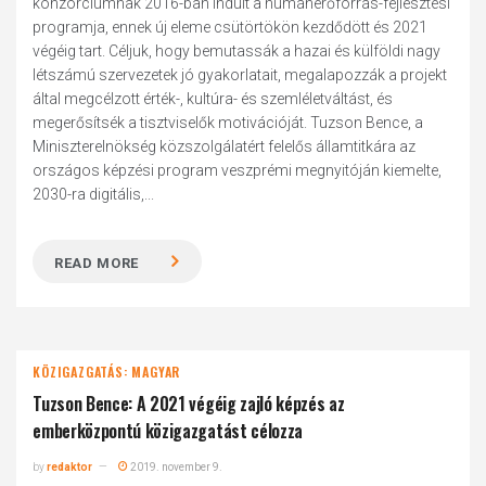
konzorciumnak 2016-ban indult a humánerőforrás-fejlesztési
programja, ennek új eleme csütörtökön kezdődött és 2021
végéig tart. Céljuk, hogy bemutassák a hazai és külföldi nagy
létszámú szervezetek jó gyakorlatait, megalapozzák a projekt
által megcélzott érték-, kultúra- és szemléletváltást, és
megerősítsék a tisztviselők motivációját. Tuzson Bence, a
Miniszterelnökség közszolgálatért felelős államtitkára az
országos képzési program veszprémi megnyitóján kiemelte,
2030-ra digitális,...
READ MORE
KÖZIGAZGATÁS: MAGYAR
Tuzson Bence: A 2021 végéig zajló képzés az
emberközpontú közigazgatást célozza
by
redaktor
2019. november 9.