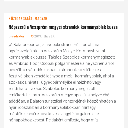
KÖZIGAZGATÁS: MAGYAR
Népszerű a Veszprém megyei strandok kormányablak busza
by
redaktor
2019. július 27.
„A Balaton-parton, a csopaki strand előtt tartott ma
ügyfélszolgálatot a Veszprém Megyei Kormányhivatal
kormányablak busza. Takács Szabolcs kormánymegbízott
és Ambrus Tibor, Csopak polgármestere a helyszínen arról
beszélt: a nyári időszakban a strandok közelében és
fesztiválokon vehető igénybe a mobil kormányablak, ahol a
szokásos hivatali ügyek bármelyike elintézhető vagy
elindítható. Takács Szabolcs kormánymegbízott
emlékeztetett arra: Veszprém megye speciális helyzetéből
adódóan, a Balaton turisztikai vonzerejének köszönhetően a
nyári időszakban a kormányablakokban mintegy
másfélszeresére növekszik az ügyfélforgalom a téli
hónapokhoz képest. Példaként említette, hogy míg...