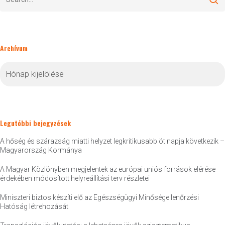
Archívum
Archívum
Legutóbbi bejegyzések
A hőség és szárazság miatti helyzet legkritikusabb öt napja következik –
Magyarország Kormánya
A Magyar Közlönyben megjelentek az európai uniós források elérése
érdekében módosított helyreállítási terv részletei
Miniszteri biztos készíti elő az Egészségügyi Minőségellenőrzési
Hatóság létrehozását