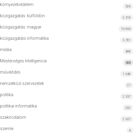
környezetvédelem
326
közigazgatás: külföldön
2 319
közigazgatás: magyar
10 650
közigazgatási informatika
5 781
média
488
Mesterséges Intelligencia
420
MI
művelődés
1 548
nemzetközi szervezetek
27
politika
2 337
politikai informatika
292
szakirodalom
2 507
szemle
4