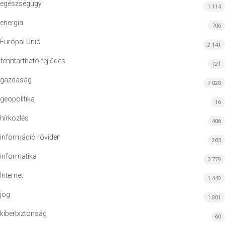
egészségügy
1 114
energia
706
Európai Unió
2 141
fenntartható fejlődés
721
gazdaság
7 020
geopolitika
16
hírközlés
406
információ röviden
203
informatika
3 779
Internet
1 449
jog
1 801
kiberbiztonság
60