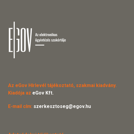
Az eGov Hírlevél tájékoztató, szakmai kiadvány.
Kiadója az
eGov Kft.
E-mail cím:
szerkesztoseg@egov.hu