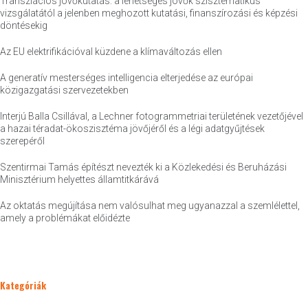
Transzlációs jövőkutatás: a lehetséges jövők szisztematikus
vizsgálatától a jelenben meghozott kutatási, finanszírozási és képzési
döntésekig
Az EU elektrifikációval küzdene a klímaváltozás ellen
A generatív mesterséges intelligencia elterjedése az európai
közigazgatási szervezetekben
Interjú Balla Csillával, a Lechner fotogrammetriai területének vezetőjével
a hazai téradat-ökoszisztéma jövőjéről és a légi adatgyűjtések
szerepéről
Szentirmai Tamás építészt nevezték ki a Közlekedési és Beruházási
Minisztérium helyettes államtitkárává
Az oktatás megújítása nem valósulhat meg ugyanazzal a szemlélettel,
amely a problémákat előidézte
Kategóriák