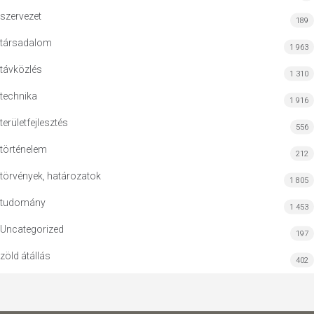
szervezet
189
társadalom
1 963
távközlés
1 310
technika
1 916
területfejlesztés
556
történelem
212
törvények, határozatok
1 805
tudomány
1 453
Uncategorized
197
zöld átállás
402