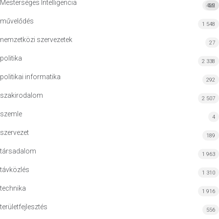
Mesterséges Intelligencia
422
MI
művelődés
1 548
nemzetközi szervezetek
27
politika
2 338
politikai informatika
292
szakirodalom
2 507
szemle
4
szervezet
189
társadalom
1 963
távközlés
1 310
technika
1 916
területfejlesztés
556