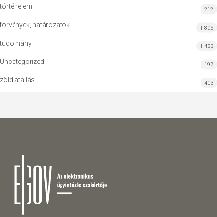
történelem
212
törvények, határozatok
1 805
tudomány
1 453
Uncategorized
197
zöld átállás
403