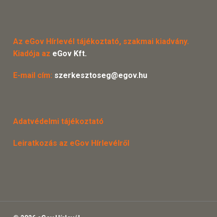
Az eGov Hírlevél tájékoztató, szakmai kiadvány.
Kiadója az
eGov Kft.
E-mail cím:
szerkesztoseg@egov.hu
Adatvédelmi tájékoztató
Leiratkozás az eGov Hírlevélről