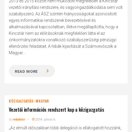
2013 és 2015 között nem működött megfelelően a Kincstár
vezetői irányítási rendszere, és vagyongazdálkodása sem volt
szabályszerű. Az ÁSZ szintén hiányosságokat azonosított
egyes informatikai rendszerek bevezetésével és
alkalmazásával kapcsolatban, illetve megállapította, hogy a
Kincstár nem az előírásoknak megfelelően látta el az
önkormányzatokra vonatkozó szabályszerűségi pénzügyi
ellenőrzési feladatait. A hibák kijavítását a Számvevőszék a
Magyar...
READ MORE
KÖZIGAZGATÁS: MAGYAR
Vezetői információs rendszert kap a közigazgatás
by
redaktor
2014. június 6.
„Az elmúlt időszakban több delegáció is ellátogatott hozzánk,