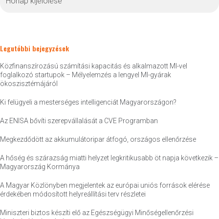
Legutóbbi bejegyzések
Közfinanszírozású számítási kapacitás és alkalmazott MI-vel
foglalkozó startupok – Mélyelemzés a lengyel MI-gyárak
ökoszisztémájáról
Ki felügyeli a mesterséges intelligenciát Magyarországon?
Az ENISA bővíti szerepvállalását a CVE Programban
Megkezdődött az akkumulátoripar átfogó, országos ellenőrzése
A hőség és szárazság miatti helyzet legkritikusabb öt napja következik –
Magyarország Kormánya
A Magyar Közlönyben megjelentek az európai uniós források elérése
érdekében módosított helyreállítási terv részletei
Miniszteri biztos készíti elő az Egészségügyi Minőségellenőrzési