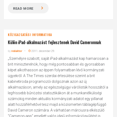
READ MORE
KÖZIGAZGATÁSI INFORMATIKA
Külön iPad-alkalmazást fejlesztenek David Cameronnak
by
redaktor
2011. december 29.
„Személyre szabott, saját iPad-alkalmazást kap hamarosan a
brit miniszterelnök, hogy még pontosabban és gyorsabban
képet alkothasson az éppen folyamatban lévő kormányzati
ügyekről. A The Times szerdai értesülése szerint a brit
kabinetiroda programozói dolgoznak azon az új
alkalmazáson, amely az egészségügyi várólisták hosszától a
legfrissebb bűnözési statisztikákon át a munkanélküliségi
számokig minden aktuális kormányzati adatot egy pillanat
alatt hozzáférhetővé tesz majd a közismerten táblagépfüggő
David Cameron számára. A várhatóan márciusra elkészülő
"Cameron-app" emellett valós idejű információgyűjtést is