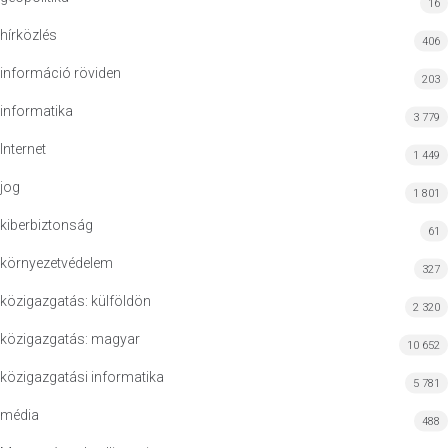
16
hírközlés
406
információ röviden
203
informatika
3 779
Internet
1 449
jog
1 801
kiberbiztonság
61
környezetvédelem
327
közigazgatás: külföldön
2 320
közigazgatás: magyar
10 652
közigazgatási informatika
5 781
média
488