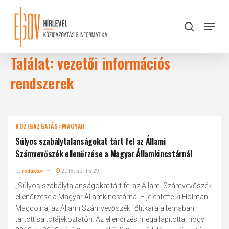
Skip
to
Menu
search
main
Close
content
Menu
Találat: vezetői információs
rendszerek
KÖZIGAZGATÁS: MAGYAR
Súlyos szabálytalanságokat tárt fel az Állami
Számvevőszék ellenőrzése a Magyar Államkincstárnál
by
redaktor
2018. április 29.
„Súlyos szabálytalanságokat tárt fel az Állami Számvevőszék
ellenőrzése a Magyar Államkincstárnál – jelentette ki Holman
Magdolna, az Állami Számvevőszék főtitkára a témában
tartott sajtótájékoztatón. Az ellenőrzés megállapította, hogy