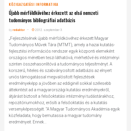
KÖZIGAZGATÁSI INFORMATIKA
Újabb mérföldkövéhez érkezett az első nemzeti
tudományos bibliográfiai adatbázis
by
redaktor
2012. szeptember 3.
„Fejlesztésének újabb mérföldkövéhez érkezett Magyar
Tudományos Művek Tára (MTMT), amely a hazai kutatás-
fejlesztési információs rendszer egyik központi elemeként
országos méretben teszi láthatóvá, mérhetővé és intézményi
szinten összehasonlítóvá a tudományos teljesítményt. A
korszerű, hiteles és szabványosított adatbázis az elnyert
uniós támogatással megvalósított fejlesztések
eredményeképp a jövőben az eddiginél sokkal szélesebb
áttekintést ad a magyarországi kutatási eredményekről,
átjárást biztosít a felsőoktatási intézményi tudástárakhoz,
repozitóriumokhoz, erősíti a felsőoktatás és a kutatás
versenyképességét. "A Magyar Tudományos Akadémia egyik
közfeladata, hogy bemutassa a magyar tudomány
eredményeit. Ennek...