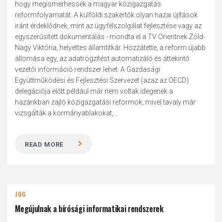
hogy megismerhessék a magyar közigazgatás
reformfolyamatát. A külföldi szakértők olyan hazai újítások
iránt érdeklődnek, mint az ügyfélszolgálat fejlesztése vagy az
egyszerűsített dokumentálás - mondta el a TV Orientnek Zöld-
Nagy Viktória, helyettes államtitkár. Hozzátette, a reform újabb
állomása egy, az adatrögzítést automatizáló és áttekintő
vezetői információ rendszer lehet. A Gazdasági
Együttműködési és Fejlesztési Szervezet (azaz az OECD)
delegációja előtt például már nem voltak idegenek a
hazánkban zajló közigazgatási reformok, mivel tavaly már
vizsgálták a kormányablakokat,...
READ MORE
JOG
Megújulnak a bírósági informatikai rendszerek