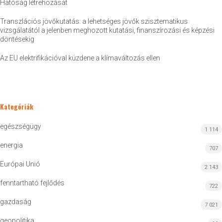
Hatóság létrehozását
Transzlációs jövőkutatás: a lehetséges jövők szisztematikus
vizsgálatától a jelenben meghozott kutatási, finanszírozási és képzési
döntésekig
Az EU elektrifikációval küzdene a klímaváltozás ellen
Kategóriák
egészségügy
1 114
energia
707
Európai Unió
2 143
fenntartható fejlődés
722
gazdaság
7 021
geopolitika