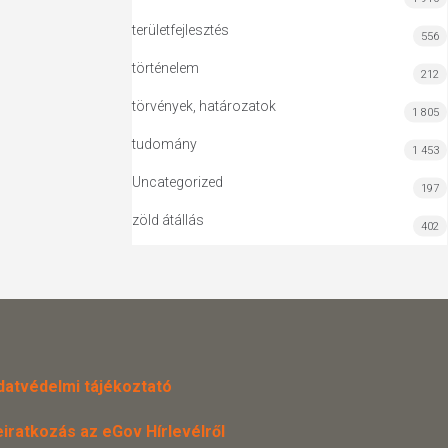
területfejlesztés
556
történelem
212
törvények, határozatok
1 805
tudomány
1 453
Uncategorized
197
zöld átállás
402
datvédelmi tájékoztató
eiratkozás az eGov Hírlevélről