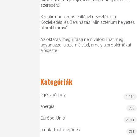
szerepéről
Szentirmai Tamás építészt nevezték ki a
Közlekedési és Beruházási Minisztérium helyettes
államtitkárává
Az oktatás megújítása nem valósulhat meg
ugyanazzal a szemlélettel, amely a problémákat
előidézte
Kategóriák
egészségügy
1 114
energia
706
Európai Unió
2 141
fenntartható fejlődés
721