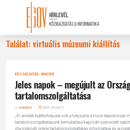
Skip
to
main
content
Találat: virtuális múzeumi kiállítás
KÖZIGAZGATÁS: MAGYAR
Jeles napok – megújult az Orszá
tartalomszolgáltatása
by
redaktor
2024. június 9.
„VI. emeleti kiállítóhelyünk volt a helyszíne a most teljeskörűen 
tartalomszolgáltatásunk bemutatása kapcsán szervezett sajtótá
óta működő online tartalomszolgáltatás informatikai és arculati