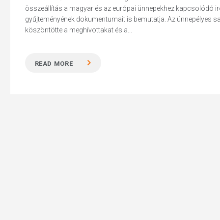
összeállítás a magyar és az európai ünnepekhez kapcsolódó ir
gyűjteményének dokumentumait is bemutatja. Az ünnepélyes sa
köszöntötte a meghívottakat és a...
Hit enter to search or ESC to close
READ MORE