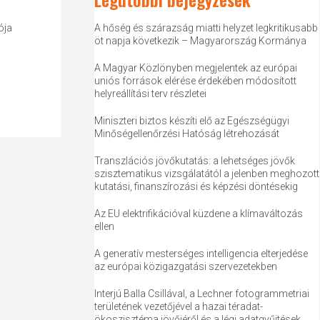
ója
A hőség és szárazság miatti helyzet legkritikusabb
öt napja következik – Magyarország Kormánya
A Magyar Közlönyben megjelentek az európai
uniós források elérése érdekében módosított
helyreállítási terv részletei
Miniszteri biztos készíti elő az Egészségügyi
Minőségellenőrzési Hatóság létrehozását
Transzlációs jövőkutatás: a lehetséges jövők
szisztematikus vizsgálatától a jelenben meghozott
kutatási, finanszírozási és képzési döntésekig
Az EU elektrifikációval küzdene a klímaváltozás
ellen
A generatív mesterséges intelligencia elterjedése
az európai közigazgatási szervezetekben
Interjú Balla Csillával, a Lechner fotogrammetriai
területének vezetőjével a hazai téradat-
ökoszisztéma jövőjéről és a légi adatgyűjtések