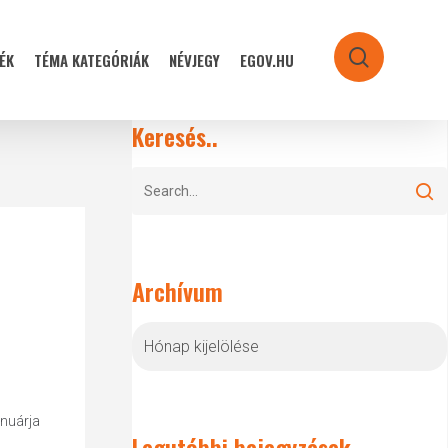
ÉK
TÉMA KATEGÓRIÁK
NÉVJEGY
EGOV.HU
search
Keresés..
Archívum
Archívum
anuárja
Legutóbbi bejegyzések