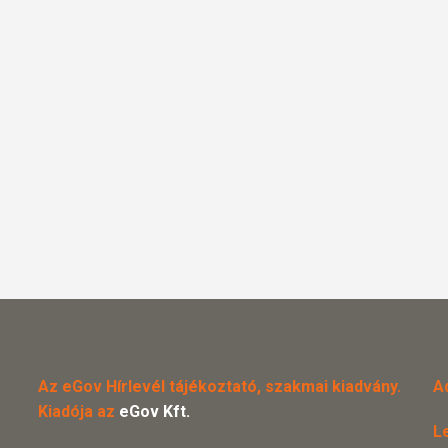
Az eGov Hírlevél tájékoztató, szakmai kiadvány.
A
Kiadója az
eGov Kft.
L