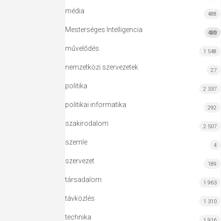
média
488
Mesterséges Intelligencia
420
MI
művelődés
1 548
nemzetközi szervezetek
27
politika
2 337
politikai informatika
292
szakirodalom
2 507
szemle
4
szervezet
189
társadalom
1 963
távközlés
1 310
technika
1 916