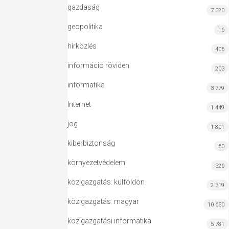
gazdaság
7 020
geopolitika
16
hírközlés
406
információ röviden
203
informatika
3 779
Internet
1 449
jog
1 801
kiberbiztonság
60
környezetvédelem
326
közigazgatás: külföldön
2 319
közigazgatás: magyar
10 650
közigazgatási informatika
5 781