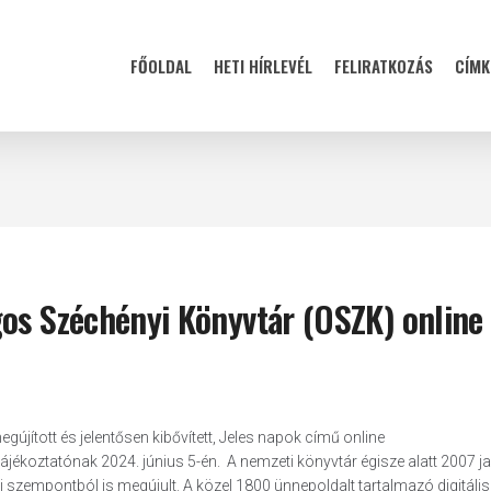
FŐOLDAL
HETI HÍRLEVÉL
FELIRATKOZÁS
CÍMK
gos Széchényi Könyvtár (OSZK) online
megújított és jelentősen kibővített, Jeles napok című online
jékoztatónak 2024. június 5-én. A nemzeti könyvtár égisze alatt 2007 j
 szempontból is megújult. A közel 1800 ünnepoldalt tartalmazó digitális