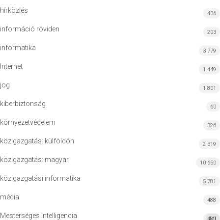
hírközlés
406
információ röviden
203
informatika
3 779
Internet
1 449
jog
1 801
kiberbiztonság
60
környezetvédelem
326
közigazgatás: külföldön
2 319
közigazgatás: magyar
10 650
közigazgatási informatika
5 781
média
488
Mesterséges Intelligencia
420
MI