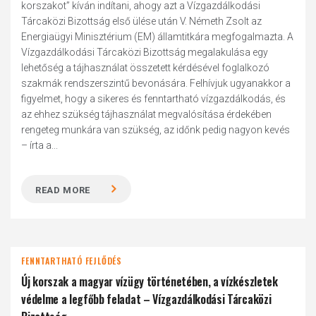
korszakot” kíván indítani, ahogy azt a Vízgazdálkodási
Tárcaközi Bizottság első ülése után V. Németh Zsolt az
Energiaügyi Minisztérium (EM) államtitkára megfogalmazta. A
Vízgazdálkodási Tárcaközi Bizottság megalakulása egy
lehetőség a tájhasználat összetett kérdésével foglalkozó
szakmák rendszerszintű bevonására. Felhívjuk ugyanakkor a
figyelmet, hogy a sikeres és fenntartható vízgazdálkodás, és
az ehhez szükség tájhasználat megvalósítása érdekében
rengeteg munkára van szükség, az időnk pedig nagyon kevés
– írta a...
READ MORE
FENNTARTHATÓ FEJLŐDÉS
Új korszak a magyar vízügy történetében, a vízkészletek
védelme a legfőbb feladat – Vízgazdálkodási Tárcaközi