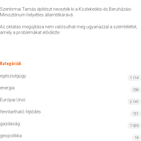
Szentirmai Tamás építészt nevezték ki a Közlekedési és Beruházási
Minisztérium helyettes államtitkárává
Az oktatás megújítása nem valósulhat meg ugyanazzal a szemlélettel,
amely a problémákat előidézte
Kategóriák
egészségügy
1 114
energia
706
Európai Unió
2 141
fenntartható fejlődés
721
gazdaság
7 020
geopolitika
16