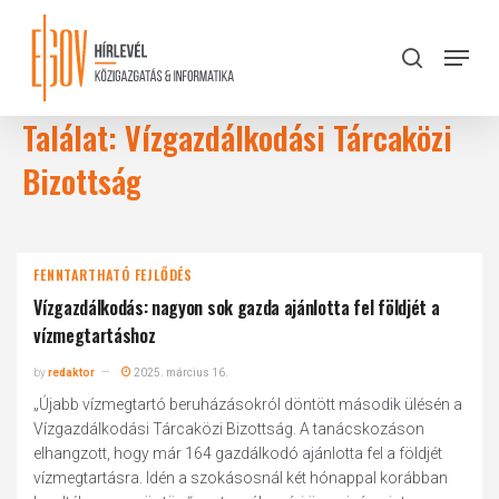
Skip
to
Menu
search
main
Close
content
Menu
Találat: Vízgazdálkodási Tárcaközi
Bizottság
FENNTARTHATÓ FEJLŐDÉS
Vízgazdálkodás: nagyon sok gazda ajánlotta fel földjét a
vízmegtartáshoz
by
redaktor
2025. március 16.
„Újabb vízmegtartó beruházásokról döntött második ülésén a
Vízgazdálkodási Tárcaközi Bizottság. A tanácskozáson
elhangzott, hogy már 164 gazdálkodó ajánlotta fel a földjét
vízmegtartásra. Idén a szokásosnál két hónappal korábban