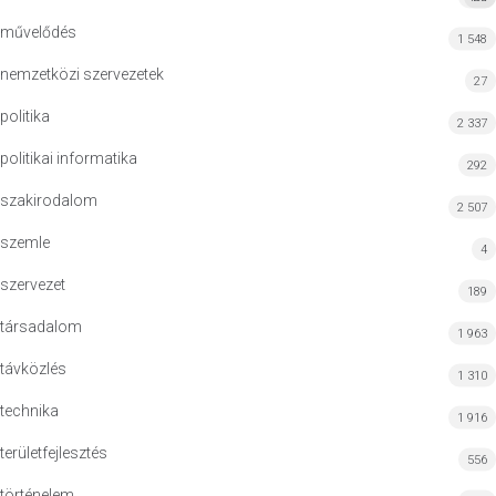
művelődés
1 548
nemzetközi szervezetek
27
politika
2 337
politikai informatika
292
szakirodalom
2 507
szemle
4
szervezet
189
társadalom
1 963
távközlés
1 310
technika
1 916
területfejlesztés
556
történelem