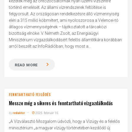
kezdték meg az öntözőcsatornák nyári üzemi vízszintre
történő emelését. Az állami vízrendszerek feltöltése is
felgyorsult. Az országosan rendelkezésre álló vízmennyiség
eléri a 315 millió köbmétert, ami nyolcszorosa a Velencei-tó
átlagos vízmennyiségének – tájékoztatott a tárcaközi
bizottság elnöke. V. Németh Zsolt, az Energiaügyi
Minisztérium vízgazdálkodásért felelős államtitkára korábban
arról beszélt az InfoRádióban, hogy most a...
READ MORE
FENNTARTHATÓ FEJLŐDÉS
Messze még a sikeres és fenntartható vízgazdálkodás
by
redaktor
2025. február 16.
„A Vízválasztó Mozgalom üdvözli, hogy a Vízügy és a felelős
minisztérium „a magyar vízügy történetében kezdődő új