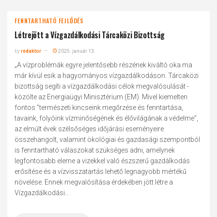
FENNTARTHATÓ FEJLŐDÉS
Létrejött a Vízgazdálkodási Tárcaközi Bizottság
by
redaktor
2025. január 13.
„A vízproblémák egyre jelentősebb részének kiváltó oka ma
már kívül esik a hagyományos vízgazdálkodáson. Tárcaközi
bizottság segíti a vízgazdálkodási célok megvalósulását -
közölte az Energiaügyi Minisztérium (EM). Mivel kiemelten
fontos "természeti kincseink megőrzése és fenntartása,
tavaink, folyóink vízminőségének és élővilágának a védelme",
az elmúlt évek szélsőséges időjárási eseményeire
összehangolt, valamint ökológiai és gazdasági szempontból
is fenntartható válaszokat szükséges adni, amelynek
legfontosabb eleme a vizekkel való észszerű gazdálkodás
erősítése és a vízvisszatartás lehető legnagyobb mértékű
növelése. Ennek megvalósítása érdekében jött létre a
Vízgazdálkodási...