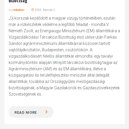
Bizottság
by
redaktor
2025. február 2.
„Új korszak kezdődött a magyar vízügy történetében, ezután
már a vízkészletek védelme a legfőbb feladat - mondta V.
Németh Zsolt, az Energiaügyi Minisztérium (EM) államtitkára a
Vízgazdálkodási Tárcaközi Bizottság első ülése után Farkas
Sándor agrárminisztériumi államtitkárral közösen tartott
sajtótájékoztatón, Budapesten, csütörtökön. A
vízgazdálkodásért felelős államtitkár elmondta: egy tavalyi
kormánydöntés alapján létrejött tárcaközi bizottság tagjai az
Agrárminisztérium (AM) és az EM államtitkára, illetve a
közigazgatási és területfejlesztési miniszter által delegált
államtitkár, továbbá az Országgyűlés mezőgazdasági
bizottságának, a Magyar Gazdakörök és Gazdaszövetkezetek
Szövetségének és...
READ MORE