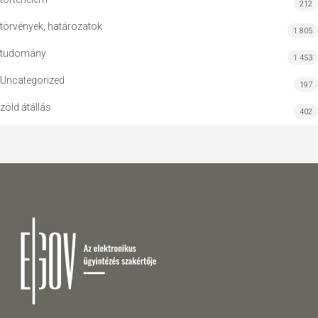
212
törvények, határozatok
1 805
tudomány
1 453
Uncategorized
197
zöld átállás
402