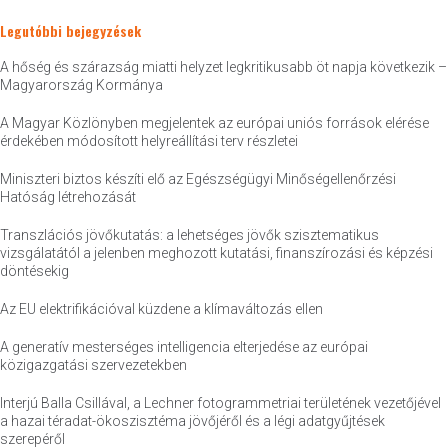
Legutóbbi bejegyzések
A hőség és szárazság miatti helyzet legkritikusabb öt napja következik –
Magyarország Kormánya
A Magyar Közlönyben megjelentek az európai uniós források elérése
érdekében módosított helyreállítási terv részletei
Miniszteri biztos készíti elő az Egészségügyi Minőségellenőrzési
Hatóság létrehozását
Transzlációs jövőkutatás: a lehetséges jövők szisztematikus
vizsgálatától a jelenben meghozott kutatási, finanszírozási és képzési
döntésekig
Az EU elektrifikációval küzdene a klímaváltozás ellen
A generatív mesterséges intelligencia elterjedése az európai
közigazgatási szervezetekben
Interjú Balla Csillával, a Lechner fotogrammetriai területének vezetőjével
a hazai téradat-ökoszisztéma jövőjéről és a légi adatgyűjtések
szerepéről