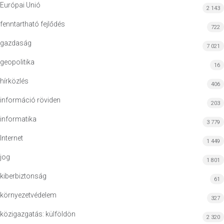
Európai Unió
2 143
fenntartható fejlődés
722
gazdaság
7 021
geopolitika
16
hírközlés
406
információ röviden
203
informatika
3 779
Internet
1 449
jog
1 801
kiberbiztonság
61
környezetvédelem
327
közigazgatás: külföldön
2 320