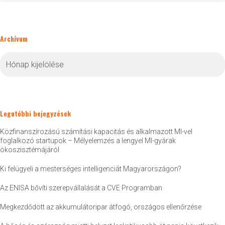
Archívum
Archívum
Legutóbbi bejegyzések
Közfinanszírozású számítási kapacitás és alkalmazott MI-vel
foglalkozó startupok – Mélyelemzés a lengyel MI-gyárak
ökoszisztémájáról
Ki felügyeli a mesterséges intelligenciát Magyarországon?
Az ENISA bővíti szerepvállalását a CVE Programban
Megkezdődött az akkumulátoripar átfogó, országos ellenőrzése