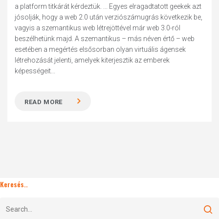
a platform titkárát kérdeztük. ... Egyes elragadtatott geekek azt
jósolják, hogy a web 2.0 után verziószámugrás következik be,
vagyis a szemantikus web létrejöttével már web 3.0-ról
beszélhetünk majd. A szemantikus – más néven értő – web
esetében a megértés elsősorban olyan virtuális ágensek
létrehozását jelenti, amelyek kiterjesztik az emberek
képességeit...
READ MORE
Keresés..