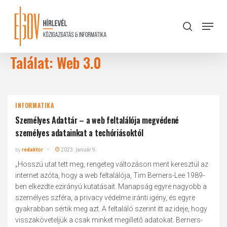
Skip
to
Menu
search
main
Close
content
Menu
Találat: Web 3.0
INFORMATIKA
Személyes Adattár – a web feltalálója megvédené
személyes adatainkat a techóriásoktól
by
redaktor
2023. január 9.
„Hosszú utat tett meg, rengeteg változáson ment keresztül az
internet azóta, hogy a web feltalálója, Tim Berners-Lee 1989-
ben elkezdte ezirányú kutatásait. Manapság egyre nagyobb a
személyes szféra, a privacy védelme iránti igény, és egyre
gyakrabban sértik meg azt. A feltaláló szerint itt az ideje, hogy
visszaköveteljük a csak minket megillető adatokat. Berners-