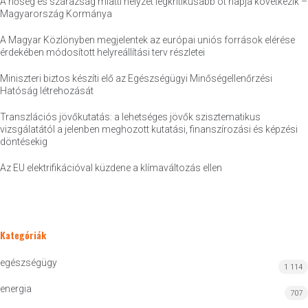
A hőség és szárazság miatti helyzet legkritikusabb öt napja következik –
Magyarország Kormánya
A Magyar Közlönyben megjelentek az európai uniós források elérése
érdekében módosított helyreállítási terv részletei
Miniszteri biztos készíti elő az Egészségügyi Minőségellenőrzési
Hatóság létrehozását
Transzlációs jövőkutatás: a lehetséges jövők szisztematikus
vizsgálatától a jelenben meghozott kutatási, finanszírozási és képzési
döntésekig
Az EU elektrifikációval küzdene a klímaváltozás ellen
Kategóriák
egészségügy
1 114
energia
707