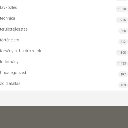
távközlés
1 310
technika
1 916
területfejlesztés
556
történelem
212
törvények, határozatok
1 805
tudomány
1 453
Uncategorized
197
zöld átállás
403