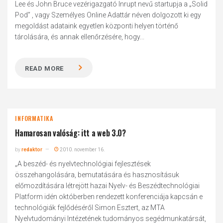
Lee és John Bruce vezérigazgató Inrupt nevű startupja a „Solid
Pod” , vagy Személyes Online Adattár néven dolgozott ki egy
megoldást adataink egyetlen központi helyen történő
tárolására, és annak ellenőrzésére, hogy...
READ MORE
INFORMATIKA
Hamarosan valóság: itt a web 3.0?
by
redaktor
2010. november 16.
„A beszéd- és nyelvtechnológiai fejlesztések
összehangolására, bemutatására és hasznosításuk
előmozdítására létrejött hazai Nyelv- és Beszédtechnológiai
Platform idén októberben rendezett konferenciája kapcsán e
technológiák fejlődéséről Simon Esztert, az MTA
Nyelvtudományi Intézetének tudományos segédmunkatársát,