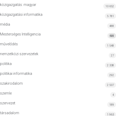
közigazgatás: magyar
10 652
közigazgatási informatika
5 781
média
488
Mesterséges Intelligencia
422
MI
művelődés
1 548
nemzetközi szervezetek
27
politika
2 338
politikai informatika
292
szakirodalom
2 507
szemle
4
szervezet
189
társadalom
1 963