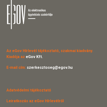
Az eGov Hírlevél tájékoztató, szakmai kiadvány.
Kiadója az
eGov Kft.
E-mail cím:
szerkesztoseg@egov.hu
Adatvédelmi tájékoztató
Leiratkozás az eGov Hírlevélről