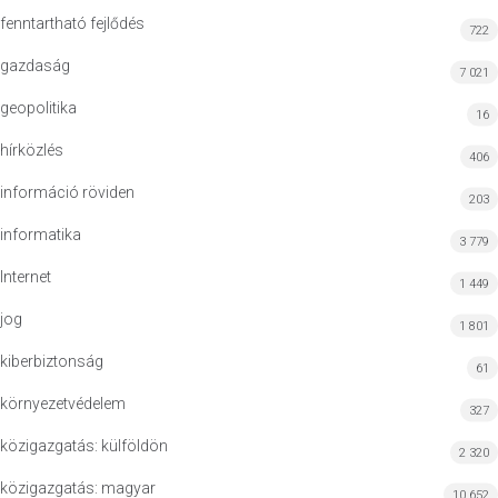
fenntartható fejlődés
722
gazdaság
7 021
geopolitika
16
hírközlés
406
információ röviden
203
informatika
3 779
Internet
1 449
jog
1 801
kiberbiztonság
61
környezetvédelem
327
közigazgatás: külföldön
2 320
közigazgatás: magyar
10 652