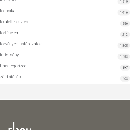
1 310
technika
1 916
területfejlesztés
556
történelem
212
törvények, határozatok
1 805
tudomány
1 453
Uncategorized
197
zöld átállás
403