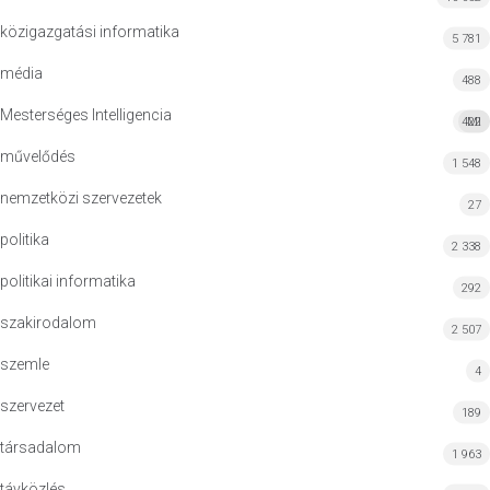
közigazgatási informatika
5 781
média
488
Mesterséges Intelligencia
422
MI
művelődés
1 548
nemzetközi szervezetek
27
politika
2 338
politikai informatika
292
szakirodalom
2 507
szemle
4
szervezet
189
társadalom
1 963
távközlés