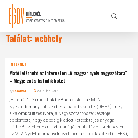
Skip
to
Menu
search
main
Close
content
Menu
Találat: webhely
INTERNET
Mától elérhető az Interneten „A magyar nyelv nagyszótára”
– Megjelent a hatodik kötet
by
redaktor
2017. február 4.
„Február 1-jén mutatták be Budapesten, az MTA
Nyelvtudományi Intézetében a hatodik kötetet (DI–EK), mely
alkalomból Ittzés Nóra, a Nagyszótár főszerkesztője
bejelentette, hogy az eddig kiadott kötetek teljes anyaga
elérhető az interneten. Február 1-jén mutatták be Budapesten,
az MTA Nyelvtudományi Intézetében a hatodik kötetet (DI–EK),