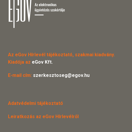
Az eGov Hírlevél tájékoztató, szakmai kiadvány.
Kiadója az
eGov Kft.
E-mail cím:
szerkesztoseg@egov.hu
Adatvédelmi tájékoztató
Leiratkozás az eGov Hírlevélről