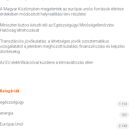
A Magyar Közlönyben megjelentek az európai uniós források elérése
érdekében módosított helyreállítási terv részletei
Miniszteri biztos készíti elő az Egészségügyi Minőségellenőrzési
Hatóság létrehozását
Transzlációs jövőkutatás: a lehetséges jövők szisztematikus
vizsgálatától a jelenben meghozott kutatási, finanszírozási és képzési
döntésekig
Az EU elektrifikációval küzdene a klímaváltozás ellen
Kategóriák
egészségügy
1 114
energia
707
Európai Unió
2 143