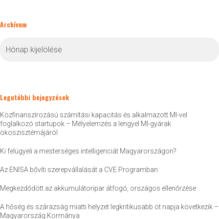
Archívum
Archívum
Legutóbbi bejegyzések
Közfinanszírozású számítási kapacitás és alkalmazott MI-vel
foglalkozó startupok – Mélyelemzés a lengyel MI-gyárak
ökoszisztémájáról
Ki felügyeli a mesterséges intelligenciát Magyarországon?
Az ENISA bővíti szerepvállalását a CVE Programban
Megkezdődött az akkumulátoripar átfogó, országos ellenőrzése
A hőség és szárazság miatti helyzet legkritikusabb öt napja következik –
Magyarország Kormánya