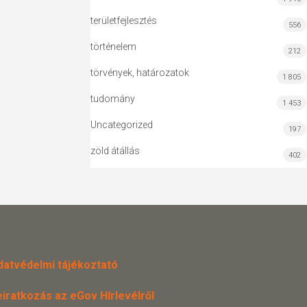
területfejlesztés
556
történelem
212
törvények, határozatok
1 805
tudomány
1 453
Uncategorized
197
zöld átállás
402
datvédelmi tájékoztató
eiratkozás az eGov Hírlevélről