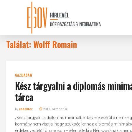
Skip
to
main
content
Találat: Wolff Romain
GAZDASÁG
Kész tárgyalni a diplomás minim
tárca
by
redaktor
2017. október 8.
„Kész tárgyalni a diplomás minimálbér bevezetéséről a nemzet
kormány nem vitatja, hogy szükség lenne a diplomás minimálbér
érdekegyeztető fórumokon – jelentette ki a Népszavának a nemze