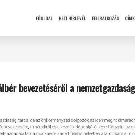
FŐOLDAL
HETI HÍRLEVÉL
FELIRATKOZÁS
CÍMK
álbér bevezetéséről a nemzetgazdaság
gazdasági tárca, de az önkormányzati dolgozók az idén megint kimarad
 bevezetésére, a mértékről és a kezdés időpontjáról kész tárgyalni az 
tgazdasági tárca munkaerő-piacért felelős helyettes államtitkára a mi