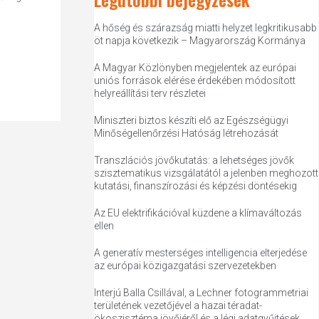
A hőség és szárazság miatti helyzet legkritikusabb
öt napja következik – Magyarország Kormánya
A Magyar Közlönyben megjelentek az európai
uniós források elérése érdekében módosított
helyreállítási terv részletei
Miniszteri biztos készíti elő az Egészségügyi
Minőségellenőrzési Hatóság létrehozását
Transzlációs jövőkutatás: a lehetséges jövők
szisztematikus vizsgálatától a jelenben meghozott
kutatási, finanszírozási és képzési döntésekig
Az EU elektrifikációval küzdene a klímaváltozás
ellen
A generatív mesterséges intelligencia elterjedése
az európai közigazgatási szervezetekben
Interjú Balla Csillával, a Lechner fotogrammetriai
területének vezetőjével a hazai téradat-
ökoszisztéma jövőjéről és a légi adatgyűjtések