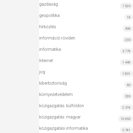
gazdaság
7 020
geopolitika
16
hírközlés
406
információ röviden
203
informatika
3 779
Internet
1 449
jog
1 801
kiberbiztonság
60
környezetvédelem
326
közigazgatás: külföldön
2 319
közigazgatás: magyar
10 650
közigazgatási informatika
5 781