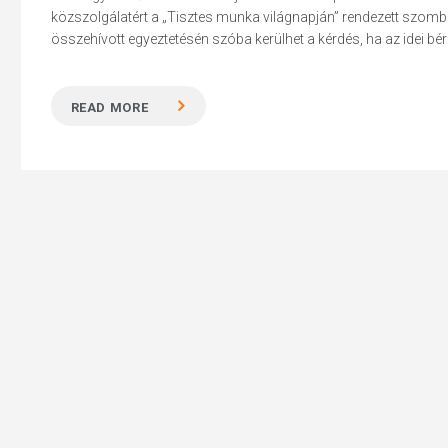
közszolgálatért a „Tisztes munka világnapján” rendezett szomb
összehívott egyeztetésén szóba kerülhet a kérdés, ha az idei bér
READ MORE
Hit enter to search or ESC to close