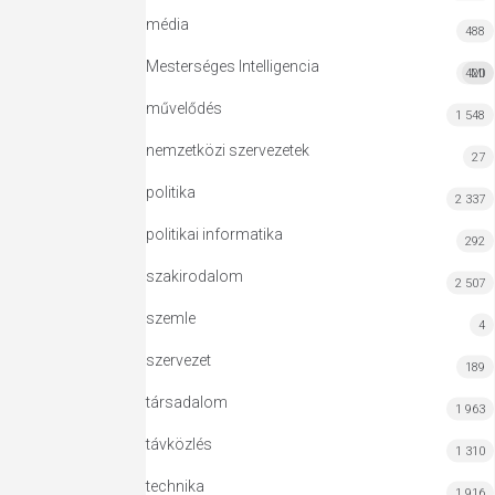
média
488
Mesterséges Intelligencia
420
MI
művelődés
1 548
nemzetközi szervezetek
27
politika
2 337
politikai informatika
292
szakirodalom
2 507
szemle
4
szervezet
189
társadalom
1 963
távközlés
1 310
technika
1 916