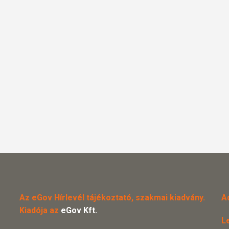
Az eGov Hírlevél tájékoztató, szakmai kiadvány.
A
Kiadója az
eGov Kft.
L