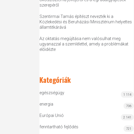
szerepéről
Szentirmai Tamás építészt nevezték ki a
Közlekedési és Beruházási Minisztérium helyettes
államtitkárává
Az oktatás megújítása nem valósulhat meg
ugyanazzal a szemlélettel, amely a problémákat
előidézte
Kategóriák
egészségügy
1 114
energia
706
Európai Unió
2 141
fenntartható fejlődés
721