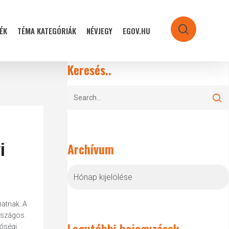
ÉK
TÉMA KATEGÓRIÁK
NÉVJEGY
EGOV.HU
search
Keresés..
i
Archívum
Archívum
hatnak. A
országos
Legutóbbi bejegyzések
nőségi