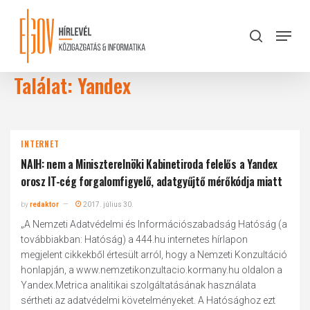
Skip
to
Menu
search
main
Close
content
Menu
Találat: Yandex
INTERNET
NAIH: nem a Miniszterelnöki Kabinetiroda felelős a Yandex
orosz IT-cég forgalomfigyelő, adatgyűjtő mérőkódja miatt
by
redaktor
2017. július 30.
„A Nemzeti Adatvédelmi és Információszabadság Hatóság (a
továbbiakban: Hatóság) a 444.hu internetes hírlapon
megjelent cikkekből értesült arról, hogy a Nemzeti Konzultáció
honlapján, a www.nemzetikonzultacio.kormany.hu oldalon a
Yandex.Metrica analitikai szolgáltatásának használata
sértheti az adatvédelmi követelményeket. A Hatósághoz ezt