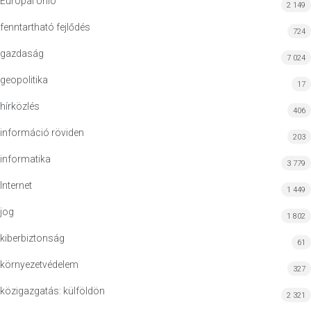
Európai Unió
2 149
fenntartható fejlődés
724
gazdaság
7 024
geopolitika
17
hírközlés
406
információ röviden
203
informatika
3 779
Internet
1 449
jog
1 802
kiberbiztonság
61
környezetvédelem
327
közigazgatás: külföldön
2 321