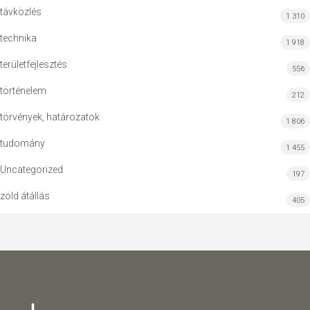
távközlés
1 310
technika
1 918
területfejlesztés
556
történelem
212
törvények, határozatok
1 806
tudomány
1 455
Uncategorized
197
zöld átállás
405