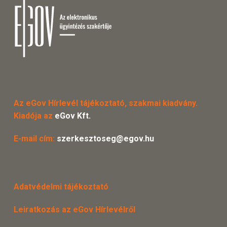
Az eGov Hírlevél tájékoztató, szakmai kiadvány.
Kiadója az
eGov Kft.
E-mail cím:
szerkesztoseg@egov.hu
Adatvédelmi tájékoztató
Leiratkozás az eGov Hírlevélről