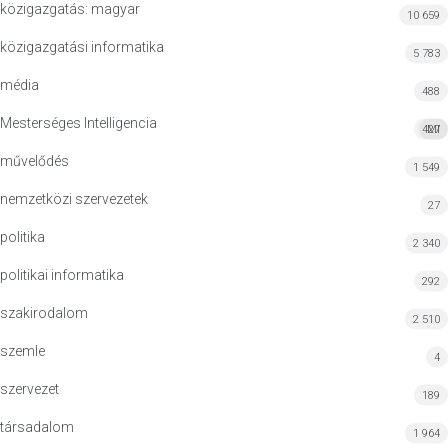
közigazgatás: magyar
10 659
közigazgatási informatika
5 783
média
488
Mesterséges Intelligencia
427
MI
művelődés
1 549
nemzetközi szervezetek
27
politika
2 340
politikai informatika
292
szakirodalom
2 510
szemle
4
szervezet
189
társadalom
1 964