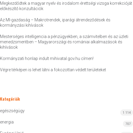
Megkezdődtek a magyar nyelv és irodalom érettségi vizsga korrekcióját
előkészítő konzultációk
Az MI-gazdaság – Makrotrendek, iparági átrendeződések és
kormányzási kihívások
Mesterséges intelligencia a pénzügyekben, a számvitelben és az üzleti
menedzsmentben – Magyarországi és romániai alkalmazások és
kihívások
Kormányzati honlap indult mihivatal.gov.hu címen!
Végre térképen is lehet látni a fokozottan védett területeket
Kategóriák
egészségügy
1 114
energia
707