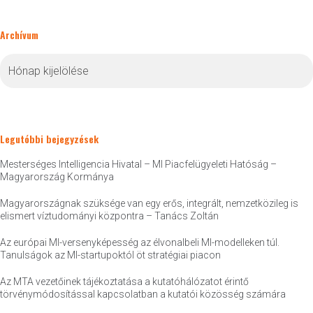
Archívum
Archívum
Legutóbbi bejegyzések
Mesterséges Intelligencia Hivatal – MI Piacfelügyeleti Hatóság –
Magyarország Kormánya
Magyarországnak szüksége van egy erős, integrált, nemzetközileg is
elismert víztudományi központra – Tanács Zoltán
Az európai MI-versenyképesség az élvonalbeli MI-modelleken túl.
Tanulságok az MI-startupoktól öt stratégiai piacon
Az MTA vezetőinek tájékoztatása a kutatóhálózatot érintő
törvénymódosítással kapcsolatban a kutatói közösség számára