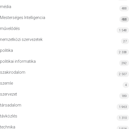
média
488
Mesterséges Intelligencia
422
MI
művelődés
1 548
nemzetközi szervezetek
27
politika
2 338
politikai informatika
292
szakirodalom
2 507
szemle
4
szervezet
189
társadalom
1 963
távközlés
1 310
technika
1 916