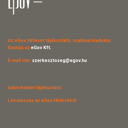
Az eGov Hírlevél tájékoztató, szakmai kiadvány.
Kiadója az
eGov Kft.
E-mail cím:
szerkesztoseg@egov.hu
Adatvédelmi tájékoztató
Leiratkozás az eGov Hírlevélről