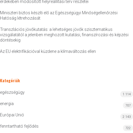
érdekében módosított helyreállítási terv részletei
Miniszteri biztos készíti elő az Egészségügyi Minőségellenőrzési
Hatóság létrehozását
Transzlációs jövőkutatás: a lehetséges jövők szisztematikus
vizsgálatától a jelenben meghozott kutatási, finanszírozási és képzési
döntésekig
Az EU elektrifikációval küzdene a klímaváltozás ellen
Kategóriák
egészségügy
1 114
energia
707
Európai Unió
2 143
fenntartható fejlődés
722