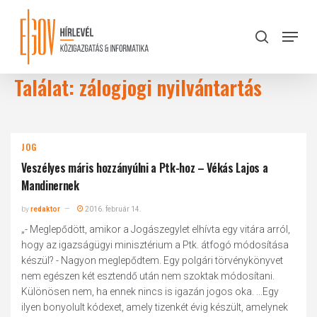
Skip
to
Menu
search
main
Close
content
Menu
Találat: zálogjogi nyilvántartás
JOG
Veszélyes máris hozzányúlni a Ptk-hoz – Vékás Lajos a
Mandinernek
by
redaktor
2016. február 14.
„- Meglepődött, amikor a Jogászegylet elhívta egy vitára arról,
hogy az igazságügyi minisztérium a Ptk. átfogó módosítása
készül? - Nagyon meglepődtem. Egy polgári törvénykönyvet
nem egészen két esztendő után nem szoktak módosítani.
Különösen nem, ha ennek nincs is igazán jogos oka. ...Egy
ilyen bonyolult kódexet, amely tizenkét évig készült, amelynek