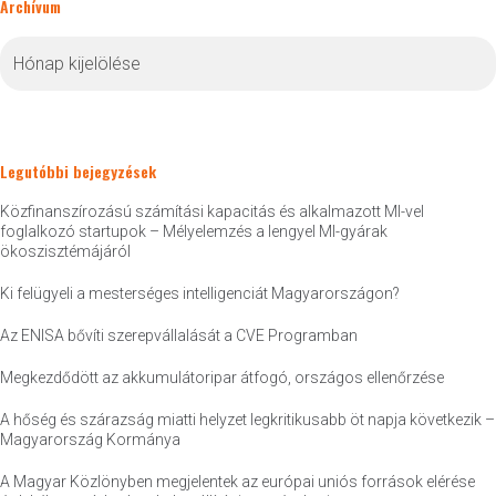
Archívum
Archívum
Legutóbbi bejegyzések
Közfinanszírozású számítási kapacitás és alkalmazott MI-vel
foglalkozó startupok – Mélyelemzés a lengyel MI-gyárak
ökoszisztémájáról
Ki felügyeli a mesterséges intelligenciát Magyarországon?
Az ENISA bővíti szerepvállalását a CVE Programban
Megkezdődött az akkumulátoripar átfogó, országos ellenőrzése
A hőség és szárazság miatti helyzet legkritikusabb öt napja következik –
Magyarország Kormánya
A Magyar Közlönyben megjelentek az európai uniós források elérése