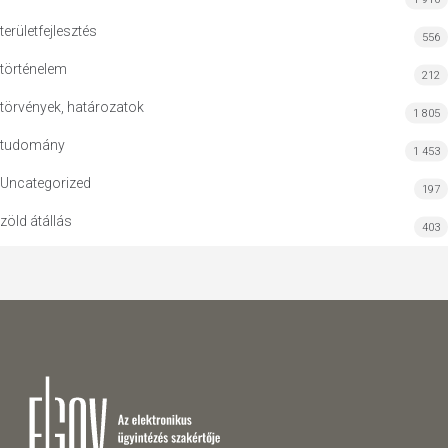
területfejlesztés
556
történelem
212
törvények, határozatok
1 805
tudomány
1 453
Uncategorized
197
zöld átállás
403