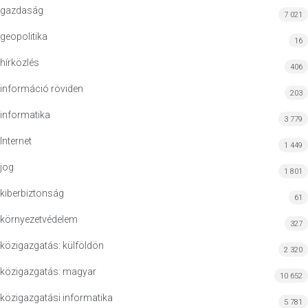
gazdaság
7 021
geopolitika
16
hírközlés
406
információ röviden
203
informatika
3 779
Internet
1 449
jog
1 801
kiberbiztonság
61
környezetvédelem
327
közigazgatás: külföldön
2 320
közigazgatás: magyar
10 652
közigazgatási informatika
5 781