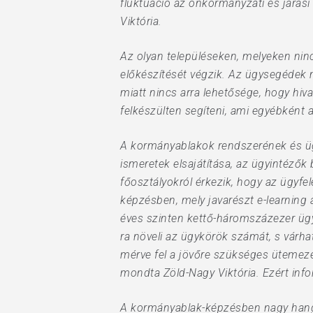
fluktuáció az önkormányzati és járás
Viktória.
Az olyan településeken, melyeken nin
előkészítését végzik. Az ügysegédek mu
miatt nincs arra lehetősége, hogy hi
felkészülten segíteni, ami egyébként 
A kormányablakok rendszerének és ügy
ismeretek elsajátítása, az ügyintézők
főosztályokról érkezik, hogy az ügyfe
képzésben, mely javarészt e-learning 
éves szinten kettő-háromszázezer ügy
ra növeli az ügykörök számát, s várhat
mérve fel a jövőre szükséges ütemezés
mondta Zöld-Nagy Viktória. Ezért info
A kormányablak-képzésben nagy hangs