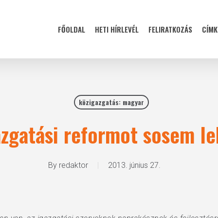
FŐOLDAL
HETI HÍRLEVÉL
FELIRATKOZÁS
CÍMK
közigazgatás: magyar
zgatási reformot sosem le
By
redaktor
2013. június 27.