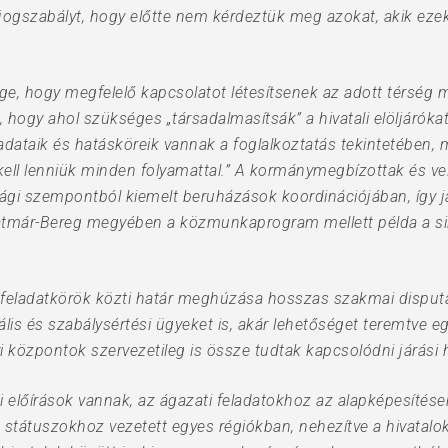
ogszabályt, hogy előtte nem kérdeztük meg azokat, akik ezeket
sége, hogy megfelelő kapcsolatot létesítsenek az adott térség
hogy ahol szükséges „társadalmasítsák” a hivatali elöljáróka
ladataik és hatásköreik vannak a foglalkoztatás tekintetében, 
 kell lenniük minden folyamattal.” A kormánymegbízottak és ve
gi szempontból kiemelt beruházások koordinációjában, így j
tmár-Bereg megyében a közmunkaprogram mellett példa a si
 és feladatkörök közti határ meghúzása hosszas szakmai dispu
lis és szabálysértési ügyeket is, akár lehetőséget teremtve e
i központok szervezetileg is össze tudtak kapcsolódni járási
i előírások vannak, az ágazati feladatokhoz az alapképesítése
res státuszokhoz vezetett egyes régiókban, nehezítve a hivata