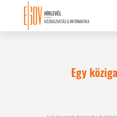
Skip
to
main
content
Egy köziga