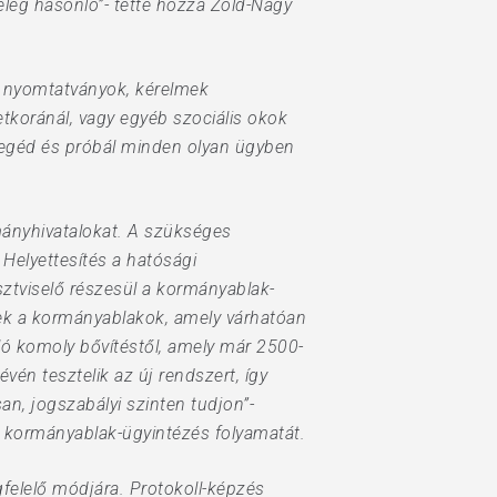
elég hasonló”- tette hozzá Zöld-Nagy
, nyomtatványok, kérelmek
etkoránál, vagy egyéb szociális okok
ysegéd és próbál minden olyan ügyben
mányhivatalokat. A szükséges
Helyettesítés a hatósági
sztviselő részesül a kormányablak-
lnek a kormányablakok, amely várhatóan
ló komoly bővítéstől, amely már 2500-
vén tesztelik az új rendszert, így
n, jogszabályi szinten tudjon”-
a kormányablak-ügyintézés folyamatát.
elelő módjára. Protokoll-képzés