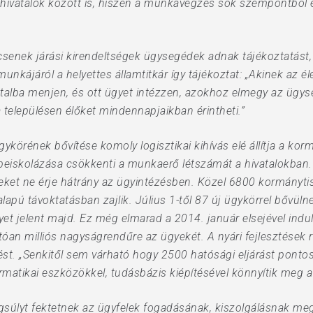
i hivatalok között is, hiszen a munkavégzés sok szempontból 
csenek járási kirendeltségek ügysegédek adnak tájékoztatást
nkájáról a helyettes államtitkár így tájékoztat: „Akinek az él
vatalba menjen, és ott ügyet intézzen, azokhoz elmegy az üg
a településen élőket mindennapjaikban érintheti.”
körének bővítése komoly logisztikai kihívás elé állítja a kor
 beiskolázása csökkenti a munkaerő létszámát a hivatalokban. 
leket ne érje hátrány az ügyintézésben. Közel 6800 kormányti
alapú távoktatásban zajlik. Július 1-től 87 új ügykörrel bővü
et jelent majd. Ez még elmarad a 2014. január elsejével indu
óan milliós nagyságrendűre az ügyekét. A nyári fejlesztések ré
t. „Senkitől sem várható hogy 2500 hatósági eljárást pontosa
rmatikai eszközökkel, tudásbázis kiépítésével könnyítik meg 
úlyt fektetnek az ügyfelek fogadásának, kiszolgálásnak megf