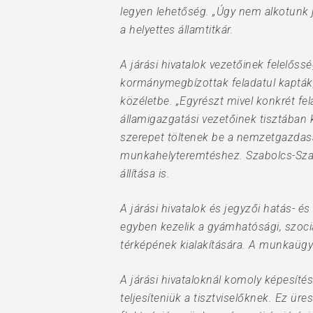
legyen lehetőség. „Úgy nem alkotunk j
a helyettes államtitkár.
A járási hivatalok vezetőinek felelős
kormánymegbízottak feladatul kapták, 
közéletbe. „Egyrészt mivel konkrét fe
államigazgatási vezetőinek tisztában
szerepet töltenek be a nemzetgazdasá
munkahelyteremtéshez. Szabolcs-Sza
állítása is.
A járási hivatalok és jegyzői hatás-
egyben kezelik a gyámhatósági, szociá
térképének kialakítására. A munkaügy
A járási hivataloknál komoly képesítés
teljesíteniük a tisztviselőknek. Ez ü