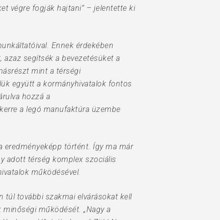
 végre fogják hajtani” – jelentette ki
 munkáltatóival. Ennek érdekében
t, azaz segítsék a bevezetésüket a
másrészt mint a térségi
lük együtt a kormányhivatalok fontos
árulva hozzá a
kerre a legó manufaktúra üzembe
ta eredményeképp történt. Így ma már
gy adott térség komplex szociális
 hivatalok működésével.
n túl további szakmai elvárásokat kell
lok minőségi működését. „Nagy a