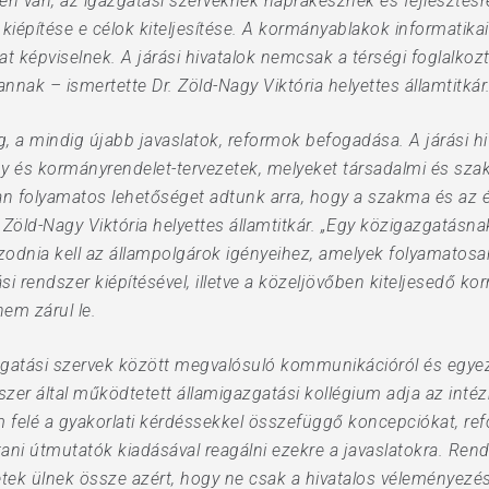
n van, az igazgatási szerveknek naprakésznek és fejlesztésre n
kiépítése e célok kiteljesítése. A kormányablakok informatika
 képviselnek. A járási hivatalok nemcsak a térségi foglalk
nnak – ismertette Dr. Zöld-Nagy Viktória helyettes államtitkár
g, a mindig újabb javaslatok, reformok befogadása. A járási hi
ény és kormányrendelet-tervezetek, melyeket társadalmi és sza
an folyamatos lehetőséget adtunk arra, hogy a szakma és az 
Zöld-Nagy Viktória helyettes államtitkár. „Egy közigazgatásnak 
zodnia kell az állampolgárok igényeihez, amelyek folyamatosan
rási rendszer kiépítésével, illetve a közeljövőben kiteljesedő 
nem zárul le.
azgatási szervek között megvalósuló kommunikációról és egyez
szer által működtetett államigazgatási kollégium adja az inté
um felé a gyakorlati kérdéssekkel összefüggő koncepciókat, re
tani útmutatók kiadásával reagálni ezekre a javaslatokra. Re
letek ülnek össze azért, hogy ne csak a hivatalos véleményezé