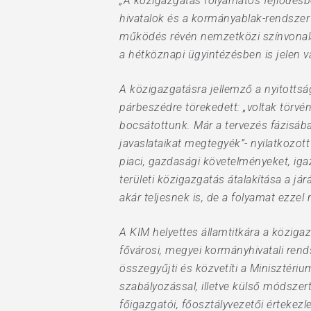
„A közigazgatás folyamatos fejlődésbe
hivatalok és a kormányablak-rendszer 
működés révén nemzetközi színvonalat
a hétköznapi ügyintézésben is jelen va
A közigazgatásra jellemző a nyitottsá
Hit enter to search or ESC to close
párbeszédre törekedett: „voltak törv
bocsátottunk. Már a tervezés fázisáb
javaslataikat megtegyék”- nyilatkozott 
piaci, gazdasági követelményeket, iga
területi közigazgatás átalakítása a já
akár teljesnek is, de a folyamat ezzel 
A KIM helyettes államtitkára a közig
fővárosi, megyei kormányhivatali rend
összegyűjti és közvetíti a Minisztéri
szabályozással, illetve külső módszer
főigazgatói, főosztályvezetői értekez