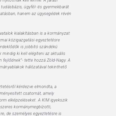
yitottnak kell lennie. A járási
i tudásbázis, ügyfél- és gyermekbarát
oztatásban, hanem az ügysegédek révén
.
vatalok kialakításban is a kormányzat
kmai közigazgatási egyeztetésre
érdeklődők is jobbító szándékú
mindig ki kell elégíteni az aktuális
 fejlődnek”- tette hozzá Zöld-Nagy. A
kormányablakok hálózatával tekinthető
tetésről kérdezve elmondta, a
zményesített csatornát, amely
form elképzeléseket. A KIM igyekszik
ndszeres kormánymegbízotti,
sre, de személyes egyeztetésre is