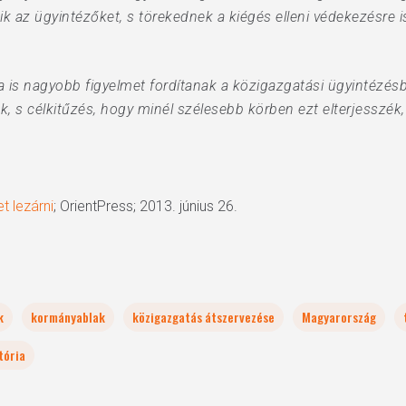
ítik az ügyintézőket, s törekednek a kiégés elleni védekezésre
a is nagyobb figyelmet fordítanak a közigazgatási ügyintéz
 s célkitűzés, hogy minél szélesebb körben ezt elterjesszék, 
t lezárni
; OrientPress; 2013. június 26.
k
kormányablak
közigazgatás átszervezése
Magyarország
tória