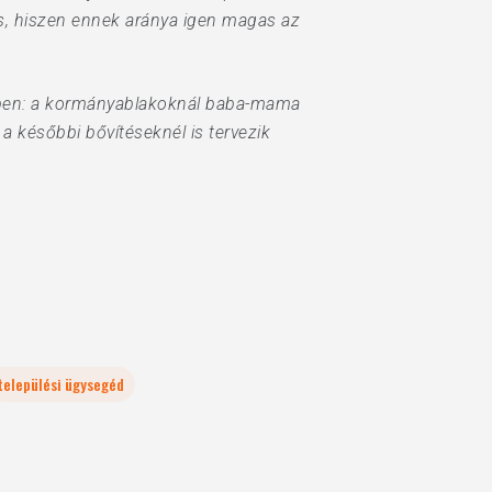
 is, hiszen ennek aránya igen magas az
ésben: a kormányablakoknál baba-mama
a későbbi bővítéseknél is tervezik
települési ügysegéd