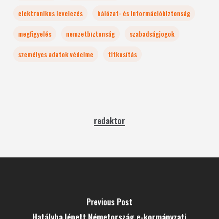
elektronikus levelezés
hálózat- és információbiztonság
megfigyelés
nemzetbiztonság
szabadságjogok
személyes adatok védelme
titkosítás
redaktor
Previous Post
Hatályba lépett Németország e-kormányzati