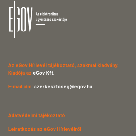
Az eGov Hírlevél tájékoztató, szakmai kiadvány.
Kiadója az
eGov Kft.
E-mail cím:
szerkesztoseg@egov.hu
Adatvédelmi tájékoztató
Leiratkozás az eGov Hírlevélről