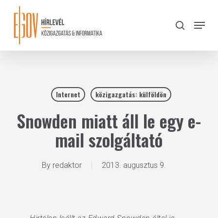
Skip
to
Menu
search
main
Close
content
Menu
Internet
közigazgatás: külföldön
Snowden miatt áll le egy e-
mail szolgáltató
By
redaktor
2013. augusztus 9.