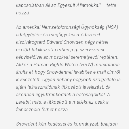
kapcsolatban áll az Egyesült Államokkal” – tette
hozzá.
Az amerikai Nemzetbiztonsági Ügynökség (NSA)
adatgyűjtési és megfigyelési módszereit
kiszivárogtató Edward Snowden négy héttel
ezelőtt találkozott emberi jogi szervezetek
képviselőivel az moszkvai seremetyevói reptéren.
Akkor a Human Rights Watch (HRW) munkatársa
árulta el, hogy Snowdennel lavabites e-mail címről
levelezetett. Ugyan néhány nagyobb szolgáltató is
ajánl felhasználóinak titkosított levelezést, ők
azonban együttműködnek a hatóságokkal. A
Lavabit más, a titkosított e-mailekhez csak a
felhasználó férhet hozzá.
Snowdent kémkedéssel és kormányzati tulajdon