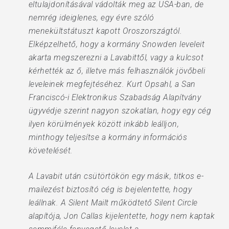
eltulajdonításával vádolták meg az USA-ban, de
nemrég ideiglenes, egy évre szóló
menekültstátuszt kapott Oroszországtól.
Elképzelhető, hogy a kormány Snowden leveleit
akarta megszerezni a Lavabittől, vagy a kulcsot
kérhették az ő, illetve más felhasználók jövőbeli
leveleinek megfejtéséhez. Kurt Opsahl, a San
Franciscó-i Elektronikus Szabadság Alapítvány
ügyvédje szerint nagyon szokatlan, hogy egy cég
ilyen körülmények között inkább leálljon,
minthogy teljesítse a kormány információs
követelését.
A Lavabit után csütörtökön egy másik, titkos e-
mailezést biztosító cég is bejelentette, hogy
leállnak. A Silent Mailt működtető Silent Circle
alapítója, Jon Callas kijelentette, hogy nem kaptak