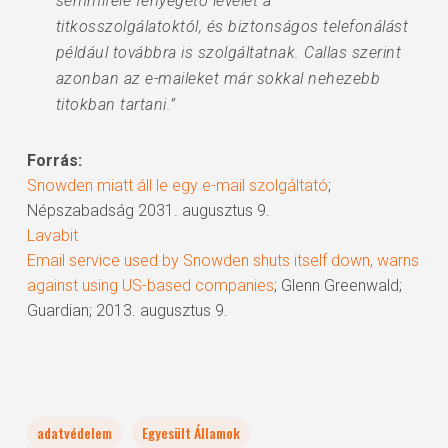
semmiféle fenyegető levelet a
titkosszolgálatoktól, és biztonságos telefonálást
például továbbra is szolgáltatnak. Callas szerint
azonban az e-maileket már sokkal nehezebb
titokban tartani.”
Forrás:
Snowden miatt áll le egy e-mail szolgáltató
;
Népszabadság 2031. augusztus 9.
Lavabit
Email service used by Snowden shuts itself down, warns
against using US-based companies
; Glenn Greenwald;
Guardian; 2013. augusztus 9.
adatvédelem
Egyesült Államok