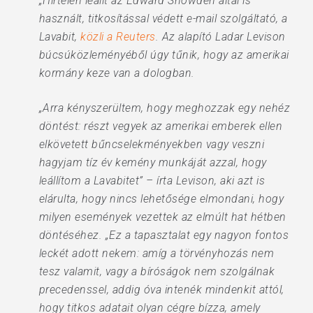
„Hirtelen leállt az Edward Snowden által is
használt, titkosítással védett e-mail szolgáltató, a
Lavabit,
közli a Reuters
. Az alapító Ladar Levison
búcsúközleményéből úgy tűnik, hogy az amerikai
kormány keze van a dologban.
„Arra kényszerültem, hogy meghozzak egy nehéz
döntést: részt vegyek az amerikai emberek ellen
elkövetett bűncselekményekben vagy veszni
hagyjam tíz év kemény munkáját azzal, hogy
leállítom a Lavabitet” – írta Levison, aki azt is
elárulta, hogy nincs lehetősége elmondani, hogy
milyen események vezettek az elmúlt hat hétben
döntéséhez. „Ez a tapasztalat egy nagyon fontos
leckét adott nekem: amíg a törvényhozás nem
tesz valamit, vagy a bíróságok nem szolgálnak
precedenssel, addig óva intenék mindenkit attól,
hogy titkos adatait olyan cégre bízza, amely