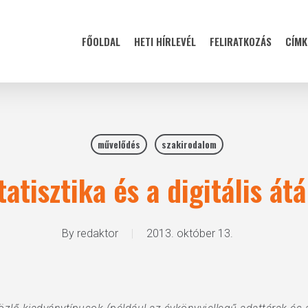
FŐOLDAL
HETI HÍRLEVÉL
FELIRATKOZÁS
CÍMK
művelődés
szakirodalom
tatisztika és a digitális átá
By
redaktor
2013. október 13.