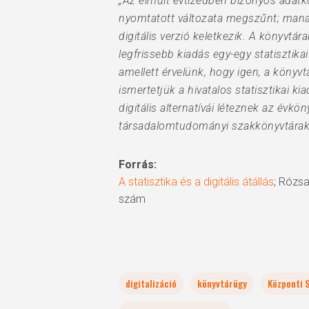
„Az elmúlt évtizedben bizonyos adatkö
nyomtatott változata megszűnt; manap
digitális verzió keletkezik. A könyvtá
legfrissebb kiadás egy-egy statisztik
amellett érvelünk, hogy igen, a köny
ismertetjük a hivatalos statisztikai k
digitális alternatívái léteznek az évkö
társadalomtudományi szakkönyvtárakn
Forrás:
A statisztika és a digitális átállás
; Rózsa
szám
digitalizáció
könyvtárügy
Központi S