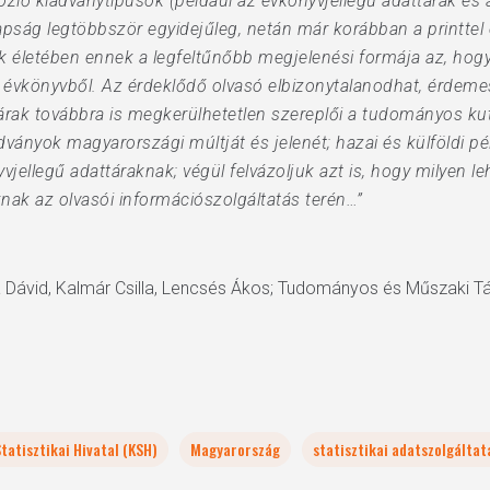
zlő kiadványtípusok (például az évkönyvjellegű adattárak és a 
ság legtöbbször egyidejűleg, netán már korábban a printtel
rak életében ennek a legfeltűnőbb megjelenési formája az, hogy 
ai évkönyvből. Az érdeklődő olvasó elbizonytalanodhat, érdem
vtárak továbbra is megkerülhetetlen szereplői a tudományos k
iadványok magyarországi múltját és jelenét; hazai és külföldi 
nyvjellegű adattáraknak; végül felvázoljuk azt is, hogy milyen l
ak az olvasói információszolgáltatás terén…”
 Dávid, Kalmár Csilla, Lencsés Ákos; Tudományos és Műszaki Táj
tatisztikai Hivatal (KSH)
Magyarország
statisztikai adatszolgáltat