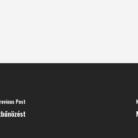
revious Post
tbűnözést