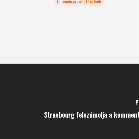
tudományos adatbázisok
P
Strasbourg felszámolja a kommen