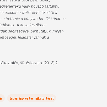
statisztikai gyorsjelentések)
 egyenértékű vagy bővebb tartalmú
a polcokon öt-tíz évvel ezelőtti a
es-e betérnie a könyvtárba. Cikkünkben
utatásnak. A következőkben
példák segítségével bemutatjuk, milyen
ehetőségei, feladatai vannak a
ékoztatás; 60. évfolyam, (2013) 2.
ás
tudomány- és technikatörténet