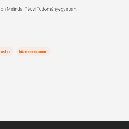
mon Melinda; Pécsi Tudományegyetem,
tástan
közmenedzsment