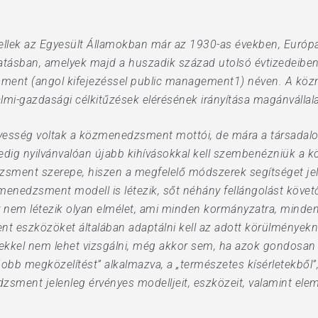
dellek az Egyesült Államokban már az 1930-as években, Európ
atásban, amelyek majd a huszadik század utolsó évtizedeiben 
ment (angol kifejezéssel public management1) néven. A kö
lmi-gazdasági célkitűzések elérésének irányítása magánváll
yesség voltak a közmenedzsment mottói, de mára a társadalom
pedig nyilvánvalóan újabb kihívásokkal kell szembenézniük a 
dzsment szerepe, hiszen a megfelelő módszerek segítséget j
nedzsment modell is létezik, sőt néhány fellángolást követő
 nem létezik olyan elmélet, ami minden kormányzatra, minde
t eszközöket általában adaptálni kell az adott körülménye
etekkel nem lehet vizsgálni, még akkor sem, ha azok gondosan 
gjobb megközelítést” alkalmazva, a „természetes kísérletekből
sment jelenleg érvényes modelljeit, eszközeit, valamint ele