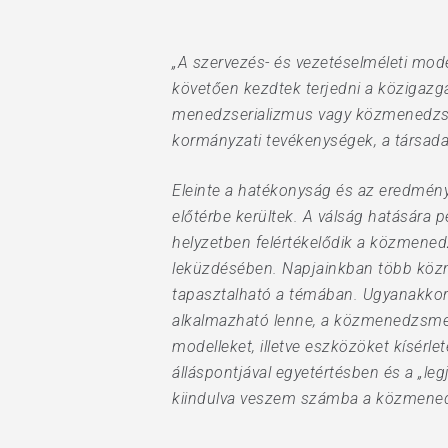
„A szervezés- és vezetéselméleti mo
követően kezdtek terjedni a közigazg
menedzserializmus vagy közmenedzs
kormányzati tevékenységek, a társada
Eleinte a hatékonyság és az eredmén
előtérbe kerültek. A válság hatására 
helyzetben felértékelődik a közmene
leküzdésében. Napjainkban több közme
tapasztalható a témában. Ugyanakkor
alkalmazható lenne, a közmenedzsmen
modelleket, illetve eszközöket kísérl
álláspontjával egyetértésben és a „le
kiindulva veszem számba a közmenedz