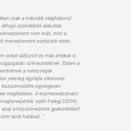
ában csak a második világháborút
átfogó szemléletté alakultak
zmenedzsment nem más, mint a
alati menedzsment eszközök révén.
 sokat változott és más értékek is
közigazgatási szervezeteknek. Ebben a
elenthetnek a nehézségek
en jelenleg egyfajta útkeresés
n közszervezetre egységesen
knek megfelelően. A közmenedzsment
megtervezettek, ezért Fellegi (2004)
”, azaz a közszervezetek gyakorlatából
mzem azok hatásait…”