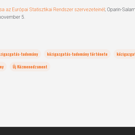
az Európai Statisztikai Rendszer szervezeteinél
; Oparin-Sala
 november 5.
özigazgatás-tudomány
közigazgatás-tudomány története
közigazga
ny
Új Közmenedzsment