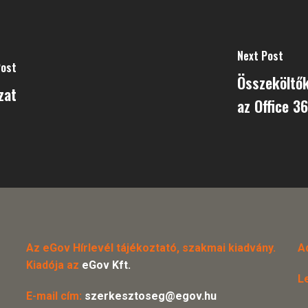
Next Post
Post
Összeköltők
zat
az Office 3
Az eGov Hírlevél tájékoztató, szakmai kiadvány.
A
Kiadója az
eGov Kft.
L
E-mail cím:
szerkesztoseg@egov.hu