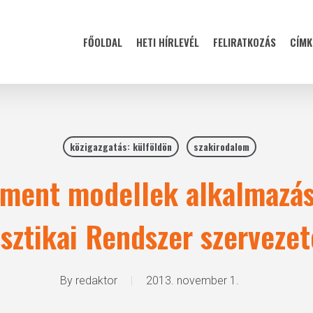
FŐOLDAL
HETI HÍRLEVÉL
FELIRATKOZÁS
CÍMK
közigazgatás: külföldön
szakirodalom
ent modellek alkalmazás
isztikai Rendszer szervezet
By
redaktor
2013. november 1.