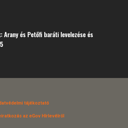
: Arany és Petőfi baráti levelezése és
65
datvédelmi tájékoztató
eiratkozás az eGov Hírlevélről