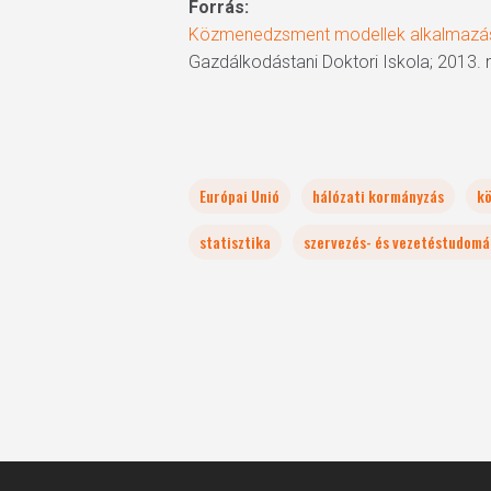
Forrás:
Közmenedzsment modellek alkalmazása 
Gazdálkodástani Doktori Iskola; 2013.
Európai Unió
hálózati kormányzás
k
statisztika
szervezés- és vezetéstudomá