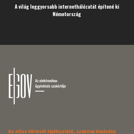
A világ leggyorsabb internethálózatát építené ki
Németország
Az eGov Hírlevél tájékoztató, szakmai kiadvány.