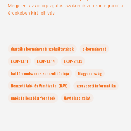
Megjelent az adóigazgatási szakrendszerek integrációja
érdekében kiírt felhívás
digitális kormányzati szolgáltatások
e-kormányzat
EKOP-1.1.11
EKOP-1.1.14
EKOP-2.1.13
háttérrendszerek konszolidációja
Magyarország
Nemzeti Adó- és Vámhivatal (NAV)
szervezeti informatika
uniós fejlesztési források
ügyfélszolgálat