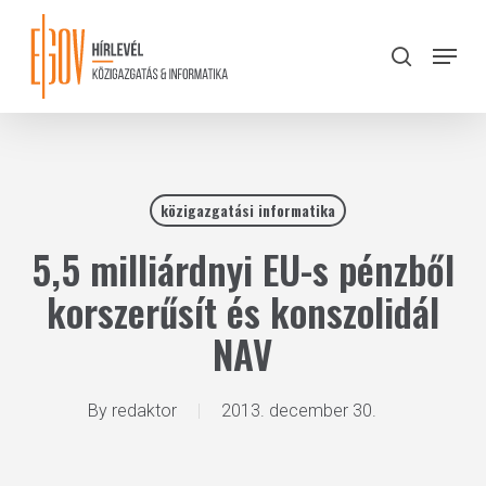
Skip
to
Menu
search
main
Close
content
Menu
közigazgatási informatika
5,5 milliárdnyi EU-s pénzből
korszerűsít és konszolidál
NAV
By
redaktor
2013. december 30.