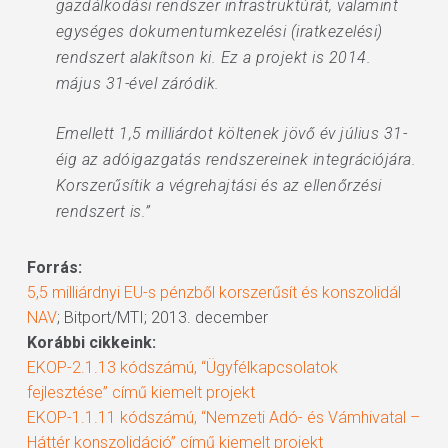
gazdálkodási rendszer infrastruktúrát, valamint
egységes dokumentumkezelési (iratkezelési)
rendszert alakítson ki. Ez a projekt is 2014.
május 31-ével záródik.
Emellett 1,5 milliárdot költenek jövő év július 31-
éig az adóigazgatás rendszereinek integrációjára.
Korszerűsítik a végrehajtási és az ellenőrzési
rendszert is.”
Forrás:
5,5 milliárdnyi EU-s pénzből korszerűsít és konszolidál
NAV
; Bitport/MTI; 2013. december
Korábbi cikkeink:
EKOP-2.1.13 kódszámú, “Ügyfélkapcsolatok
fejlesztése” című kiemelt projekt
EKOP-1.1.11 kódszámú, “Nemzeti Adó- és Vámhivatal –
Háttér konszolidáció” című kiemelt projekt