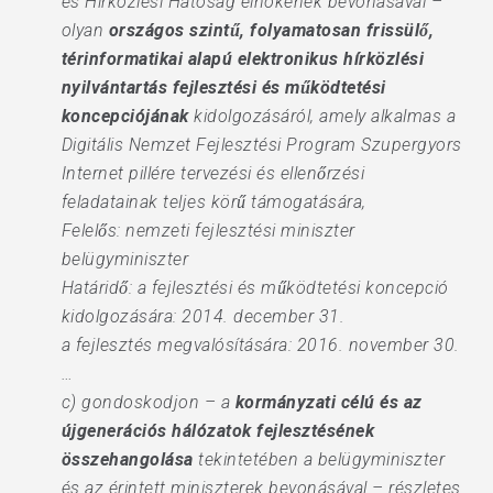
és Hírközlési Hatóság elnökének bevonásával –
olyan
országos szintű, folyamatosan frissülő,
térinformatikai alapú elektronikus hírközlési
nyilvántartás fejlesztési és működtetési
koncepciójának
kidolgozásáról, amely alkalmas a
Digitális Nemzet Fejlesztési Program Szupergyors
Internet pillére tervezési és ellenőrzési
feladatainak teljes körű támogatására,
Felelős: nemzeti fejlesztési miniszter
belügyminiszter
Határidő: a fejlesztési és működtetési koncepció
kidolgozására: 2014. december 31.
a fejlesztés megvalósítására: 2016. november 30.
…
c) gondoskodjon – a
kormányzati célú és az
újgenerációs hálózatok fejlesztésének
összehangolása
tekintetében a belügyminiszter
és az érintett miniszterek bevonásával – részletes