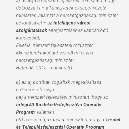
a) felhívja a nemzeti fejlesztési minisztert, hogy
dolgozza ki – a Miniszterelnökséget vezető
miniszter, valamint a nemzetgazdasági miniszter
bevonásával – az
intelligens városi
szolgáltatások
elterjesztéséhez kapcsolódó
koncepciót,
Felelős: nemzeti fejlesztési miniszter
Miniszterelnökséget vezető miniszter
nemzetgazdasági miniszter
Határidő: 2015. március 31.
b) az a) pontban foglaltak megvalósítása
érdekében felhívja
ba) a nemzeti fejlesztési minisztert, hogy az
Integrált Közlekedésfejlesztési Operatív
Program
, valamint
bb) a nemzetgazdasági minisztert, hogy a
Terület
és Településfejlesztési Operatív Program