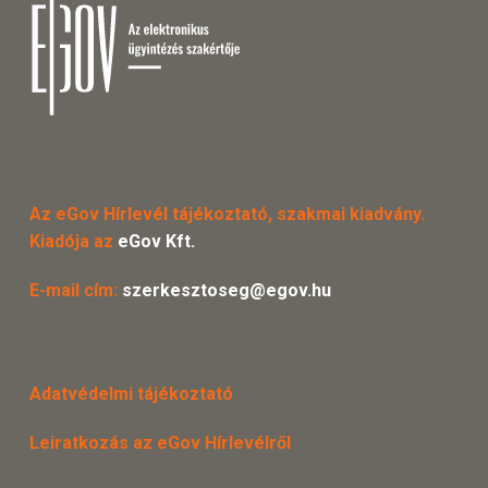
Az eGov Hírlevél tájékoztató, szakmai kiadvány.
Kiadója az
eGov Kft.
E-mail cím:
szerkesztoseg@egov.hu
Adatvédelmi tájékoztató
Leiratkozás az eGov Hírlevélről