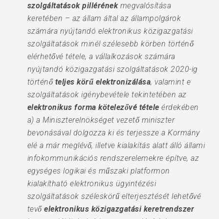
szolgáltatások pillérének
megvalósítása
keretében – az állam által az állampolgárok
számára nyújtandó elektronikus közigazgatási
szolgáltatások minél szélesebb körben történő
elérhetővé tétele, a vállalkozások számára
nyújtandó közigazgatási szolgáltatások 2020-ig
történő
teljes körű elektronizálása
, valamint e
szolgáltatások igénybevétele tekintetében az
elektronikus forma kötelezővé tétele
érdekében
a) a Miniszterelnökséget vezető miniszter
bevonásával dolgozza ki és terjessze a Kormány
elé a már meglévő, illetve kialakítás alatt álló állami
infokommunikációs rendszerelemekre építve, az
egységes logikai és műszaki platformon
kialakítható elektronikus ügyintézési
szolgáltatások széleskörű elterjesztését lehetővé
tevő
elektronikus közigazgatási keretrendszer