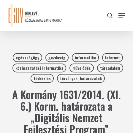
Skip
to
Menu
search
main
Close
content
Menu
egészségügy
gazdaság
informatika
Internet
közigazgatási informatika
művelődés
társadalom
távközlés
törvények, határozatok
A Kormány 1631/2014. (XI.
6.) Korm. határozata a
„Digitális Nemzet
Fejlesztési Program”