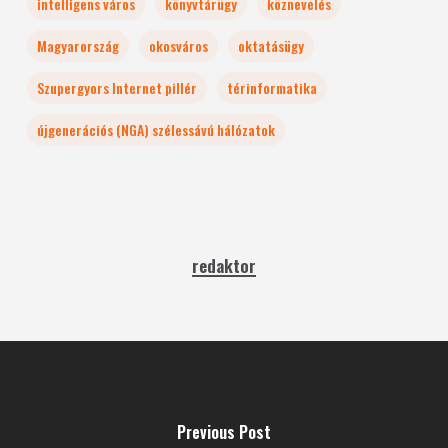
intelligens város
könyvtárügy
köznevelés
Magyarország
okosváros
oktatásügy
Szupergyors Internet pillér
térinformatika
újgenerációs (NGA) szélessávú hálózatok
redaktor
Previous Post