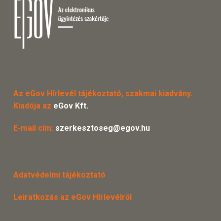
Az eGov Hírlevél tájékoztató, szakmai kiadvány.
Kiadója az
eGov Kft.
E-mail cím:
szerkesztoseg@egov.hu
Adatvédelmi tájékoztató
Leiratkozás az eGov Hírlevélről