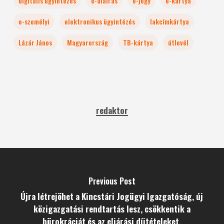
digitális ügyintézés
e-aláírás
e-jegy
e-kártya
e-személyi
elektronikus ügyintézés
lakcímkártya
Lázár János
Magyarország
TB-kártya
útlevél
redaktor
Previous Post
Újra létrejöhet a Kincstári Jogügyi Igazgatóság, új
közigazgatási rendtartás lesz, csökkentik a
bürokráciát és az eljárási díjtételeket,