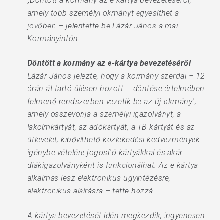
„Döntött a kormány az e-kártya bevezetéséről,
amely több személyi okmányt egyesíthet a
jövőben – jelentette be Lázár János a mai
Kormányinfón…
Döntött a kormány az e-kártya bevezetéséről
Lázár János jelezte, hogy a kormány szerdai – 12
órán át tartó ülésen hozott – döntése értelmében
felmenő rendszerben vezetik be az új okmányt,
amely összevonja a személyi igazolványt, a
lakcímkártyát, az adókártyát, a TB-kártyát és az
útlevelet, kibővíthető közlekedési kedvezmények
igénybe vételére jogosító kártyákkal és akár
diákigazolványként is funkcionálhat. Az e-kártya
alkalmas lesz elektronikus ügyintézésre,
elektronikus aláírásra – tette hozzá.
A kártya bevezetését idén megkezdik, ingyenesen