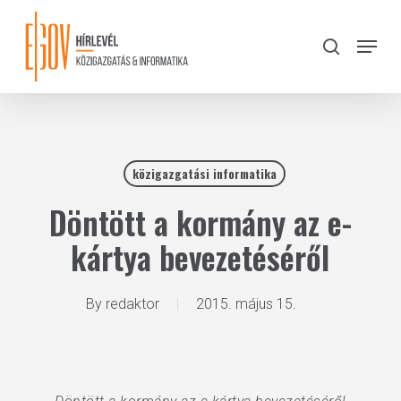
Skip
to
Menu
search
main
Close
content
Menu
közigazgatási informatika
Döntött a kormány az e-
kártya bevezetéséről
By
redaktor
2015. május 15.