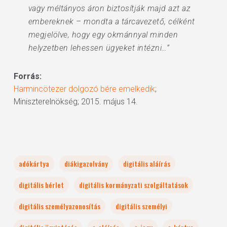
vagy méltányos áron biztosítják majd azt az
embereknek – mondta a tárcavezető, célként
megjelölve, hogy egy okmánnyal minden
helyzetben lehessen ügyeket intézni…”
Forrás:
Harmincötezer dolgozó bére emelkedik
;
Miniszterelnökség; 2015. május 14.
adókártya
diákigazolvány
digitális aláírás
digitális bérlet
digitális kormányzati szolgáltatások
digitális személyazonosítás
digitális személyi