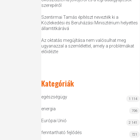
szerepéről
Szentirmai Tamás építészt nevezték ki a
Közlekedési és Beruházási Minisztérium helyettes
államtitkárává
Az oktatás megújítása nem valósulhat meg
ugyanazzal a szemlélettel, amely a problémákat
előidézte
Kategóriák
egészségügy
1 114
energia
706
Európai Unió
2 141
fenntartható fejlődés
721