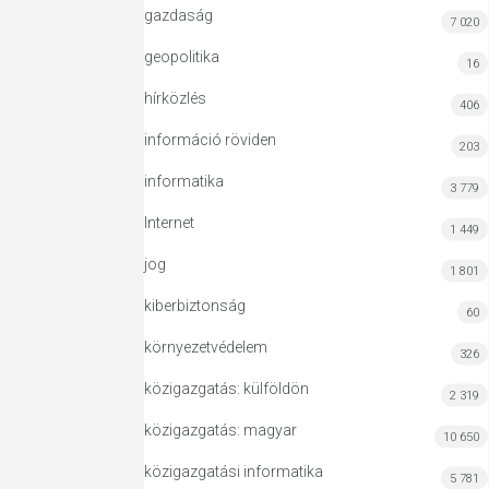
gazdaság
7 020
geopolitika
16
hírközlés
406
információ röviden
203
informatika
3 779
Internet
1 449
jog
1 801
kiberbiztonság
60
környezetvédelem
326
közigazgatás: külföldön
2 319
közigazgatás: magyar
10 650
közigazgatási informatika
5 781