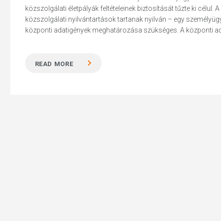
közszolgálati életpályák feltételeinek biztosítását tűzte ki célul
közszolgálati nyilvántartások tartanak nyilván – egy személyü
központi adatigények meghatározása szükséges. A központi adat
Hit enter to search or ESC to close
READ MORE