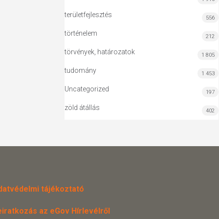
területfejlesztés
556
történelem
212
törvények, határozatok
1 805
tudomány
1 453
Uncategorized
197
zöld átállás
402
datvédelmi tájékoztató
eiratkozás az eGov Hírlevélről