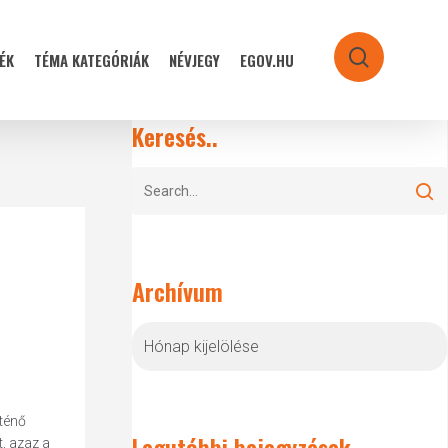
ÉK
TÉMA KATEGÓRIÁK
NÉVJEGY
EGOV.HU
search
Keresés..
Archívum
Archívum
ténő
Legutóbbi bejegyzések
, azaz a