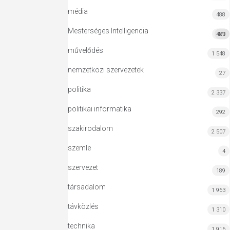
média
488
Mesterséges Intelligencia
420
MI
művelődés
1 548
nemzetközi szervezetek
27
politika
2 337
politikai informatika
292
szakirodalom
2 507
szemle
4
szervezet
189
társadalom
1 963
távközlés
1 310
technika
1 916