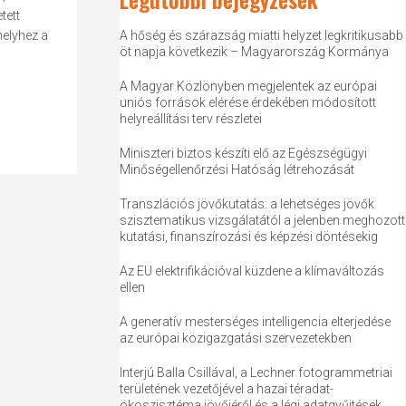
tett
melyhez a
A hőség és szárazság miatti helyzet legkritikusabb
öt napja következik – Magyarország Kormánya
A Magyar Közlönyben megjelentek az európai
uniós források elérése érdekében módosított
helyreállítási terv részletei
Miniszteri biztos készíti elő az Egészségügyi
Minőségellenőrzési Hatóság létrehozását
Transzlációs jövőkutatás: a lehetséges jövők
szisztematikus vizsgálatától a jelenben meghozott
kutatási, finanszírozási és képzési döntésekig
Az EU elektrifikációval küzdene a klímaváltozás
ellen
A generatív mesterséges intelligencia elterjedése
az európai közigazgatási szervezetekben
Interjú Balla Csillával, a Lechner fotogrammetriai
területének vezetőjével a hazai téradat-
ökoszisztéma jövőjéről és a légi adatgyűjtések