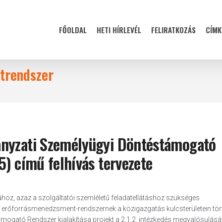
FŐOLDAL
HETI HÍRLEVÉL
FELIRATKOZÁS
CÍMK
atrendszer
ányzati Személyügyi Döntéstámogató
5) című felhívás tervezete
ljához, azaz a szolgáltatói szemléletű feladatellátáshoz szükséges
i erőforrásmenedzsment-rendszernek a közigazgatás kulcsterületein tör
mogató Rendszer kialakítása projekt a 2.1.2. intézkedés megvalósulását