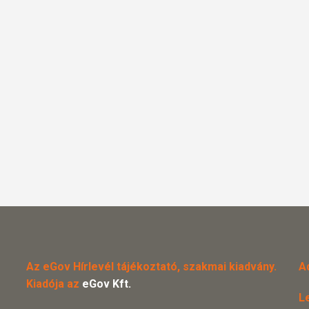
Az eGov Hírlevél tájékoztató, szakmai kiadvány.
A
Kiadója az
eGov Kft.
L