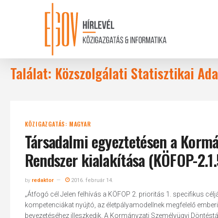
Skip
to
main
content
Találat: Közszolgálati Statisztikai Ad
KÖZIGAZGATÁS: MAGYAR
Társadalmi egyeztetésen a Korm
Rendszer kialakítása (KÖFOP-2.1.
by
redaktor
2016. február 14.
„Átfogó cél Jelen felhívás a KÖFOP 2. prioritás 1. specifikus cé
kompetenciákat nyújtó, az életpályamodellnek megfelelő ember
bevezetéséhez illeszkedik. A Kormányzati Személyügyi Döntéstá