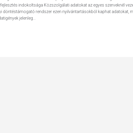
. A fejlesztés indokoltsága Közszolgálati adatokat az egyes szerveknél veze
gyi döntéstámogató rendszer ezen nyilvántartásokból kaphat adatokat, 
igények jelenleg...