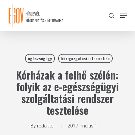
Skip
to
Menu
search
main
Close
content
Menu
egészségügy
közigazgatási informatika
Kórházak a felhő szélén:
folyik az e-egészségügyi
szolgáltatási rendszer
tesztelése
By
redaktor
2017. május 1.