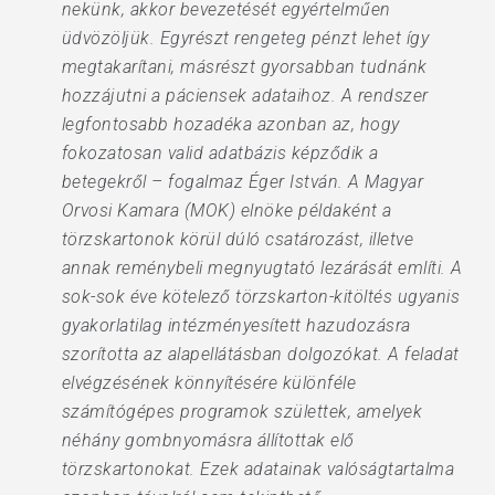
nekünk, akkor bevezetését egyértelműen
üdvözöljük. Egyrészt rengeteg pénzt lehet így
megtakarítani, másrészt gyorsabban tudnánk
hozzájutni a páciensek adataihoz. A rendszer
legfontosabb hozadéka azonban az, hogy
fokozatosan valid adatbázis képződik a
betegekről – fogalmaz Éger István. A Magyar
Orvosi Kamara (MOK) elnöke példaként a
törzskartonok körül dúló csatározást, illetve
annak reménybeli megnyugtató lezárását említi. A
sok-sok éve kötelező törzskarton-kitöltés ugyanis
gyakorlatilag intézményesített hazudozásra
szorította az alapellátásban dolgozókat. A feladat
elvégzésének könnyítésére különféle
számítógépes programok születtek, amelyek
néhány gombnyomásra állítottak elő
törzskartonokat. Ezek adatainak valóságtartalma