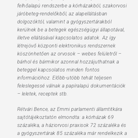
felhőalapú rendszerbe a kórházakból, szakorvosi
járóbeteg-rendelőkből, az alapellátásban
dolgozóktól, valamint a gyógyszertárakból
kerülnek be a betegek egészségügyi állapotával,
illetve ellátásával kapcsolatos adatok. Az így
létrejövő központi elektronikus rendszernek
köszönhetően az orvosok – webes felületről –
bárhol és bármikor azonnal hozzájuthatnak a
beteggel kapcsolatos minden fontos
információhoz. Előbb-utóbb tehát teljesen
feleslegessé válnak a papíralapú dokumentációk
– leletek, receptek stb.
Rétvári Bence, az Emmi parlamenti államtitkára
sajtótájékoztatón elmondta: a kórházak 69
százaléka, a háziorvosi praxisok 72 százaléka és
a gyógyszertárak 85 százaléka már rendelkezik a