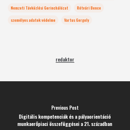
Nemzeti Távközlési Gerinchálózat
Rétvári Bence
személyes adatok védelme
Vartus Gergely
redaktor
Previous Post
Digitális kompetenciák és a pályaorientáció
munkaerőpiaci összefüggései a 21. században