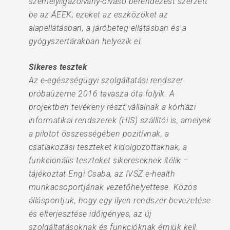
személyiigazolvány-olvasó berendezést szerzett
be az ÁEEK; ezeket az eszközöket az
alapellátásban, a járóbeteg-ellátásban és a
gyógyszertárakban helyezik el.
Sikeres tesztek
Az e-egészségügyi szolgáltatási rendszer
próbaüzeme 2016 tavasza óta folyik. A
projektben tevékeny részt vállalnak a kórházi
informatikai rendszerek (HIS) szállítói is, amelyek
a pilotot összességében pozitívnak, a
csatlakozási teszteket kidolgozottaknak, a
funkcionális teszteket sikereseknek ítélik –
tájékoztat Engi Csaba, az IVSZ e-health
munkacsoportjának vezetőhelyettese. Közös
álláspontjuk, hogy egy ilyen rendszer bevezetése
és elterjesztése időigényes, az új
szolgáltatásoknak és funkcióknak érniük kell.