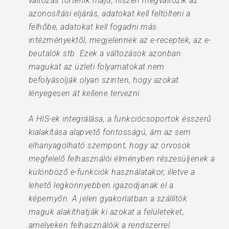
változás történik majd, hiszen megváltozik az
azonosítási eljárás, adatokat kell feltölteni a
felhőbe, adatokat kell fogadni más
intézményektől, megjelennek az e-receptek, az e-
beutalók stb. Ezek a változások azonban
magukat az üzleti folyamatokat nem
befolyásolják olyan szinten, hogy azokat
lényegesen át kellene tervezni.
A HIS-ek integrálása, a funkciócsoportok ésszerű
kialakítása alapvető fontosságú, ám az sem
elhanyagolható szempont, hogy az orvosok
megfelelő felhasználói élményben részesüljenek a
különböző e-funkciók használatakor, illetve a
lehető legkönnyebben igazodjanak el a
képernyőn. A jelen gyakorlatban a szállítók
maguk alakíthatják ki azokat a felületeket,
amelyeken felhasználóik a rendszerrel