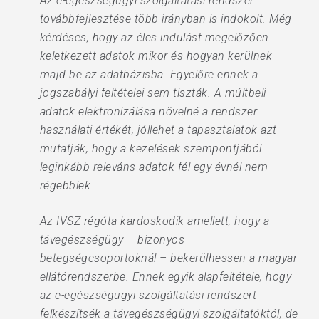
Az e-egészségügyi szolgáltatási rendszer
továbbfejlesztése több irányban is indokolt. Még
kérdéses, hogy az éles indulást megelőzően
keletkezett adatok mikor és hogyan kerülnek
majd be az adatbázisba. Egyelőre ennek a
jogszabályi feltételei sem tiszták. A múltbeli
adatok elektronizálása növelné a rendszer
használati értékét, jóllehet a tapasztalatok azt
mutatják, hogy a kezelések szempontjából
leginkább releváns adatok fél-egy évnél nem
régebbiek.
Az IVSZ régóta kardoskodik amellett, hogy a
távegészségügy – bizonyos
betegségcsoportoknál – bekerülhessen a magyar
ellátórendszerbe. Ennek egyik alapfeltétele, hogy
az e-egészségügyi szolgáltatási rendszert
felkészítsék a távegészségügyi szolgáltatóktól, de