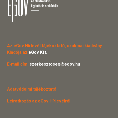
Az eGov Hírlevél tájékoztató, szakmai kiadvány.
Kiadója az
eGov Kft.
E-mail cím:
szerkesztoseg@egov.hu
Adatvédelmi tájékoztató
Leiratkozás az eGov Hírlevélről