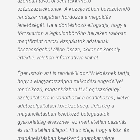
azonban távolról sem tekinthető
százszázalékosnak. A közeljövőben bevezetendő
rendszer magában hordozza a megoldás
lehetőségét. Ha a döntéshozó elfogadja, hogy a
törzskarton a legkülönbözőbb helyeken valóban
megtörtént orvosi vizsgálatok adatainak
összességéből álljon össze, akkor ez komoly
értékké, valóban informatívvá válhat.
Éger István azt is rendkívül pozitív lépésnek tartja,
hogy a Magyarországon működési engedéllyel
rendelkező, magánkézben lévő egészségügyi
szolgáltatókra is vonatkozik a csatlakozási, illetve
adatszolgáltatási kötelezettség. Jelenleg a
magánellátásban keletkező betegadatok
gyakorlatilag elvesznek; ez mérhetetlen pazarlás
és tarthatatlan állapot. Itt az ideje, hogy a köz- és
magánellátásban keletkező adatokat végre