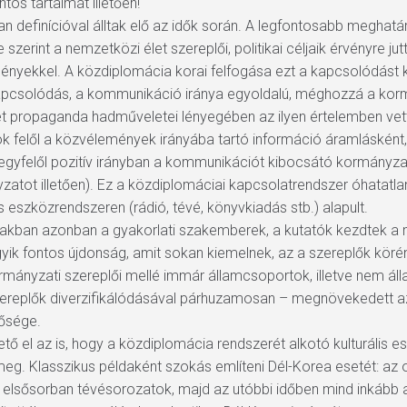
os tartalmát illetően!
n definícióval álltak elő az idők során. A legfontosabb megha
szerint a nemzetközi élet szereplői, politikai céljaik érvényre j
ményekkel. A közdiplomácia korai felfogása ezt a kapcsolódás
a kapcsolódás, a kommunikáció iránya egyoldalú, méghozzá a kor
jet propaganda hadműveletei lényegében az ilyen értelemben vet
k felől a közvélemények irányába tartó információ áramláskén
 (egyfelől pozitív irányban a kommunikációt kibocsátó kormányza
atot illetően). Ez a közdiplomáciai kapcsolatrendszer óhatatlanul
 eszközrendszeren (rádió, tévé, könyvkiadás stb.) alapult.
akban azonban a gyakorlati szakemberek, a kutatók kezdtek a m
 egyik fontos újdonság, amit sokan kiemelnek, az a szereplők kö
rmányzati szereplői mellé immár államcsoportok, illetve nem áll
ereplők diverzifikálódásával párhuzamosan – megnövekedett az
tősége.
tő el az is, hogy a közdiplomácia rendszerét alkotó kulturáli
eg. Klasszikus példaként szokás említeni Dél-Korea esetét: az o
n elsősorban tévésorozatok, majd az utóbbi időben mind inkább 