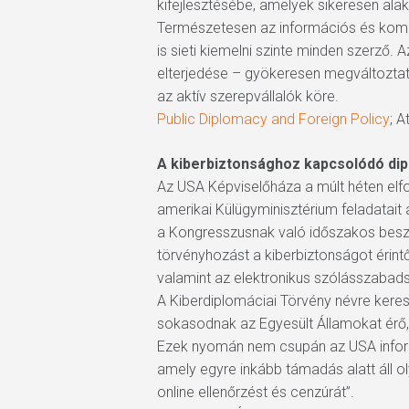
kifejlesztésébe, amelyek sikeresen ala
Természetesen az információs és kommu
is sieti kiemelni szinte minden szerző.
elterjedése – gyökeresen megváltoztatt
az aktív szerepvállalók köre.
Public Diplomacy and Foreign Policy
; A
A kiberbiztonsághoz kapcsolódó dip
Az USA Képviselőháza a múlt héten elfog
amerikai Külügyminisztérium feladatait
a Kongresszusnak való időszakos beszám
törvényhozást a kiberbiztonságot érint
valamint az elektronikus szólásszabads
A Kiberdiplomáciai Törvény névre keres
sokasodnak az Egyesült Államokat érő, k
Ezek nyomán nem csupán az USA informá
amely egyre inkább támadás alatt áll ol
online ellenőrzést és cenzúrát”.