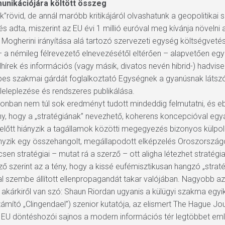
unikációjára költött összeg
”rövid, de annál maróbb kritikájáról olvashatunk a geopolitikai s
s adta, miszerint az EU évi 1 millió euróval meg kívánja növelni 
a Mogherini irányítása alá tartozó szervezeti egység költségvetés
– a némileg félrevezető elnevezésétől eltérően – alapvetően egyet
lhírek és információs (vagy másik, divatos nevén hibrid-) hadvise
s szakmai gárdát foglalkoztató Egységnek a gyanúsnak látszó 
 leleplezése és rendszeres publikálása.
nban nem túl sok eredményt tudott mindeddig felmutatni, és e
ény, hogy a „stratégiának” nevezhető, koherens koncepcióval egy
őtt hiányzik a tagállamok közötti megegyezés bizonyos külpolitik
iányzik egy összehangolt, megállapodott elképzelés Oroszország
csen stratégiai – mutat rá a szerző – ott aligha létezhet stratég
ző szerint az a tény, hogy a kissé eufémisztikusan hangzó „stra
 szembe állított ellenpropagandát takar valójában. Nagyobb azo
akárkiről van szó: Shaun Riordan ugyanis a külügyi szakma egyi
ámító „Clingendael”) szenior kutatója, az elismert The Hague J
z EU döntéshozói sajnos a modern információs tér legtöbbet emleg