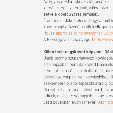
Az Egyesült Államoknak világossá kell te
kérdések egész sorának, a kiberbiztons
illetve a kiberbűnözés témájáig.
Érdemes emlékeztetni rá, hogy a múlt he
követi majd a Szenátus általi elfogadás,
House approves bill to strengthen US 
A törvényjavaslat szövege:
https://www
Külön tech-nagykövet képviseli Dáni
Újabb techno-szuperlatívuszt kovácsol
első napjaiban bemutatkozott Dánia el
bemutattuk a dán szakdiplomatát, aki e
delegáltak csupán ilyen képviselőket. K
szakember korábbi tapasztalatait, új po
Reméljük, hamarosan bővebben beszámolh
adtunk, az év utolsó napjaiban kapta me
Lásd bővebben eGov Hírlevél:
Külön dig