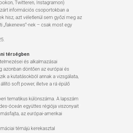
bookon, Twitteren, Instagramon)
 zárt információs csoportokban a
k hisz, azt véletlenül sem győzi meg az
inti „fakenews”-nek – csak most egy
25.
áni térségben
értelmezései és alkalmazásai
dig azonban döntően az európai és
ik a kutatásokból annak a vizsgálata,
lító soft power, illetve a rá épülő
tóberi tematikus különszáma. A lapszám
es-óceán együttes régiója viszonyait
y másfajta, az európai-amerikai
omáciai témájú kerekasztal