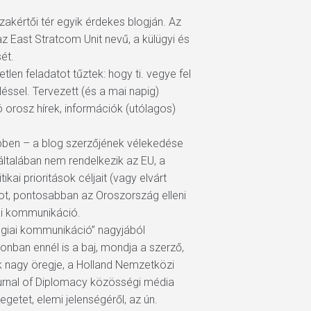
zakértői tér egyik érdekes blogján. Az
az East Stratcom Unit nevű, a külügyi és
ét.
len feladatot tűztek: hogy ti. vegye fel
léssel. Tervezett (és a mai napig)
orosz hírek, információk (utólagos)
bben – a blog szerzőjének vélekedése
általában nem rendelkezik az EU, a
ai prioritások céljait (vagy elvárt
ot, pontosabban az Oroszország elleni
iai kommunikáció.
tégiai kommunikáció” nagyjából
nban ennél is a baj, mondja a szerző,
k nagy öregje, a Holland Nemzetközi
ournal of Diplomacy közösségi média
etet, elemi jelenségéről, az ún.