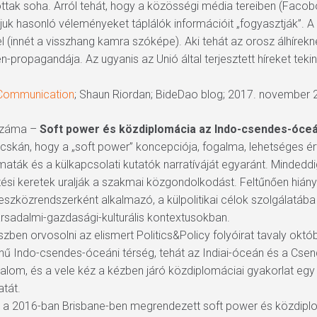
ottak soha. Arról tehát, hogy a közösségi média tereiben (Faco
uk hasonló véleményeket táplálók információit „fogyasztják”. A
 (innét a visszhang kamra szóképe). Aki tehát az orosz álhírekne
n-propagandája. Az ugyanis az Unió által terjesztett híreket tek
 Communication
; Shaun Riordan; BideDao blog; 2017. november 
nszáma –
Soft power és közdiplomácia az Indo-csendes-óce
 jócskán, hogy a „soft power” koncepciója, fogalma, lehetséges 
omaták és a külkapcsolati kutatók narratíváját egyaránt. Minded
ési keretek uralják a szakmai közgondolkodást. Feltűnően hiányz
szközrendszerként alkalmazó, a külpolitikai célok szolgálatába ál
ársadalmi-gazdasági-kulturális kontextusokban.
szben orvosolni az elismert Politics&Policy folyóirat tavaly ok
 Indo-csendes-óceáni térség, tehát az Indiai-óceán és a Csend
fogalom, és a vele kéz a kézben járó közdiplomáciai gyakorlat eg
atát.
i a 2016-ban Brisbane-ben megrendezett soft power és közdipl