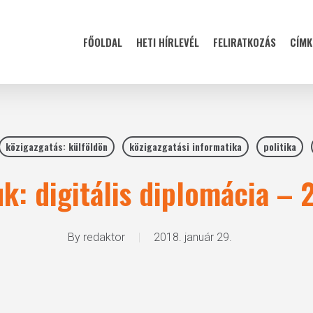
FŐOLDAL
HETI HÍRLEVÉL
FELIRATKOZÁS
CÍMK
közigazgatás: külföldön
közigazgatási informatika
politika
k: digitális diplomácia – 
By
redaktor
2018. január 29.