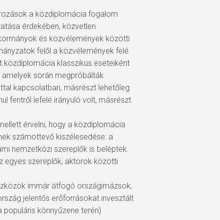
tározások a közdiplomácia fogalom
uttatása érdekében, közvetlen
t kormányok és közvélemények közötti
mányzatok felől a közvélemények felé
t közdiplomácia klasszikus eseteiként
t, amelyek során megpróbálták
ttal kapcsolatban, másrészt lehetőleg
 fentről lefelé irányuló volt, másrészt
ellett érvelni, hogy a közdiplomácia
rének számottevő kiszélesedése: a
ami nemzetközi szereplők is beléptek.
 egyes szereplők, aktorok közötti
s eszközök immár átfogó országimázsok,
rszág jelentős erőforrásokat invesztált
a populáris könnyűzene terén)