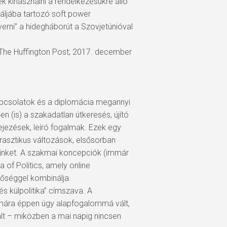
k kihasználni a rendelkezésükre álló
áljába tartozó soft power
erni” a hidegháborút a Szovjetúnióval
; The Huffington Post; 2017. december
kapcsolatok és a diplomácia megannyi
en (is) a szakadatlan útkeresés, újító
ejezések, leíró fogalmak. Ezek egy
drasztikus változások, elsősorban
minket. A szakmai koncepciók (immár
 of Politics, amely online
őséggel kombinálja.
s külpolitika” címszava. A
számára éppen úgy alapfogalommá vált,
ált – miközben a mai napig nincsen