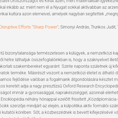
oztatni Oroszországot és Kínát azért, mert maximálisan igyekezne
kal inkább az: miért nem él a Nyugat sokkal aktívabban az arzen
kai kultúra azon elemeivel, amelyek nagyban segítettek „megny
 Disruptive Efforts “Sharp Power”
; Simonyi András, Trunkos Judit
eletű bizonytalansága természetesen a külügyek, a nemzetközi 
ől hétre láthatjuk összefoglalóinkban is, hogy a szaknyelvet illető
akorlati szakembereket egyaránt. Szinte naponta születnek új kif
ivatok terméke. Másrészt viszont a nemzetközi életet is átható 
 rohamos fejlődése valóban a fogalmaink átgondolására késztet 
tos keretét adja a nagy presztízsű Oxford Research Encyclopedia
ágot immár a gyorsasággal, naprakészséggel, azonnali elérhet
nciklopédia néhány hónappal ezelőtt frissített „Közdiplomácia é
cikk szerzője mindjárt az elején, a külpolitika aktív formálói 
 kutatói körében. Sőt, a közbeszédnek is bevett kifejezésévé v