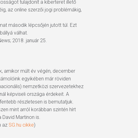
sságot tulajdonít a kiberteret illető
g, az online szerzői jogi problémákig,
at második lépcsőjén jutott túl. Ezt
bállyá válhat.
ews; 2018. január 25.
ók, amikor múlt év végén, december
számolóink egyikében már röviden
anacionális) nemzetközi szervezetekhez
nál képviseli országa érdekeit. A
 fentebb részletesen is bemutatjuk.
en mint arról korábban szintén hírt
 David Martinon is.
n az
SG.hu cikke
)