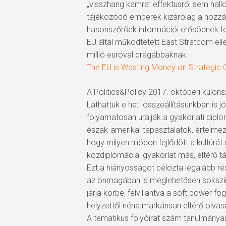
„visszhang kamra” effektusról sem hall
tájékozódó emberek kizárólag a hozzáj
hasonszőrűek információi erősödnek fel
EU által működtetett East Stratcom elle
millió euróval drágábbaknak.
The EU is Wasting Money on Strategic
A Politics&Policy 2017. októberi külö
Láthattuk e heti összeállításunkban is
folyamatosan uralják a gyakorlati dipl
észak-amerikai tapasztalatok, értelmez
hogy milyen módon fejlődött a kultúrát e
közdiplomáciai gyakorlat más, eltérő t
Ezt a hiányosságot célozta legalább ré
az önmagában is meglehetősen sokszínű
járja körbe, felvillantva a soft power 
helyzettől néha markánsan eltérő olvas
A tematikus folyóirat szám tanulmánya