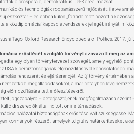
kították a prosperáló, demokratikus Dél-Korea imázsát.
nikációs technológiák robbanásszerű fejlődését, illetve annak
 Az új eszköztár – és ebben külön „forradalmat” hozott a közösség
a a közdiplomáciai kapcsolatrendszerek jellegét, irányát, miközb
tsushi Tago; Oxford Research Encyclopedia of Politics; 2017. júli
lomácia erősítését szolgáló törvényt szavazott meg az am
adta egy olyan törvénytervezet szövegét, amely egyfelől pontosít
 az USA kiberbiztonságának előmozdításával kapcsolatosan, másf
olás rendszerét és eljárásrendjét. Az új törvény értelmében a 
ő nemzetközi megállapodásokról, a már hatályban lévő nemzetkö
ág előmozdítására tett erőfeszítésekről.
ztelt jogszabályra – beterjesztőjének megfogalmazása szerint –
ülföldi szereplők által indított online támadások.
ciós hálózatai biztonságának erősítése vált szükségessé. Mag
yan kormányok részéről, amelyek „digitális határkerítéseket aka