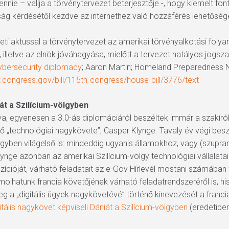
nnie – vallja a törvénytervezet beterjesztője -, hogy kiemelt fonto
ág kérdésétől kezdve az internethez való hozzáférés lehetőségéi
ti aktussal a törvénytervezet az amerikai törvényalkotási folyam
 illetve az elnök jóváhagyása, mielőtt a tervezet hatályos jogsza
cybersecurity diplomacy
; Aaron Martin; Homeland Preparedness N
.congress.gov/bill/115th-congress/house-bill/3776/text
át a Szilícium-völgyben
va, egyenesen a 3.0-ás diplomáciáról beszéltek immár a szakír
ső „technológiai nagykövete”, Casper Klynge. Tavaly év végi be
gyben világelső is: mindeddig ugyanis államokhoz, vagy (szupr
lynge azonban az amerikai Szilícium-völgy technológiai vállalatai
zícióját, várható feladatait az e-Gov Hírlevél mostani számában
atunk francia követőjének várható feladatrendszeréről is, hisz
g a „digitális ügyek nagykövetévé” történő kinevezését a francia
itális nagykövet képviseli Dániát a Szilícium-völgyben
(eredetibe