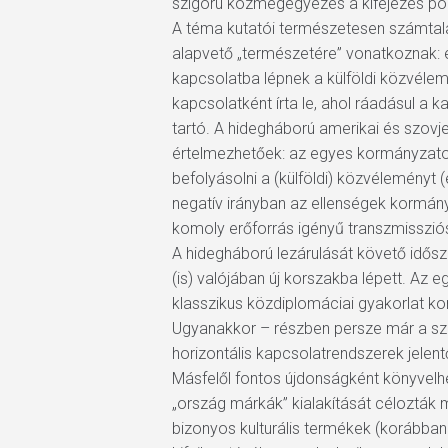
szigorú közmegegyezés a kifejezés pont
A téma kutatói természetesen számtala
alapvető „természetére” vonatkoznak: e 
kapcsolatba lépnek a külföldi közvéle
kapcsolatként írta le, ahol ráadásul 
tartó. A hidegháború amerikai és szov
értelmezhetőek: az egyes kormányzato
befolyásolni a (külföldi) közvéleményt
negatív irányban az ellenségek kormányz
komoly erőforrás igényű transzmissziós
A hidegháború lezárulását követő idősz
(is) valójában új korszakba lépett. Az
klasszikus közdiplomáciai gyakorlat ko
Ugyanakkor – részben persze már a sz
horizontális kapcsolatrendszerek jelen
Másfelől fontos újdonságként könyvelhe
„ország márkák” kialakítását célozták m
bizonyos kulturális termékek (korábba