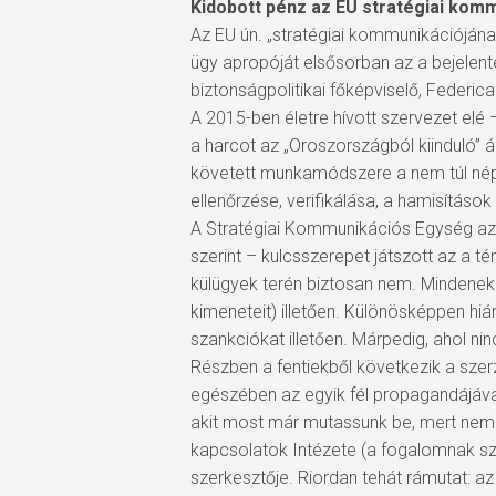
Kidobott pénz az EU stratégiai komm
Az EU ún. „stratégiai kommunikációjának
ügy apropóját elsősorban az a bejelenté
biztonságpolitikai főképviselő, Federic
A 2015-ben életre hívott szervezet elé 
a harcot az „Oroszországból kiinduló” á
követett munkamódszere a nem túl népe
ellenőrzése, verifikálása, a hamisítások
A Stratégiai Kommunikációs Egység azo
szerint – kulcsszerepet játszott az a t
külügyek terén biztosan nem. Mindenekel
kimeneteit) illetően. Különösképpen h
szankciókat illetően. Márpedig, ahol nin
Részben a fentiekből következik a szer
egészében az egyik fél propagandájával
akit most már mutassunk be, mert nem 
kapcsolatok Intézete (a fogalomnak sz
szerkesztője. Riordan tehát rámutat: a