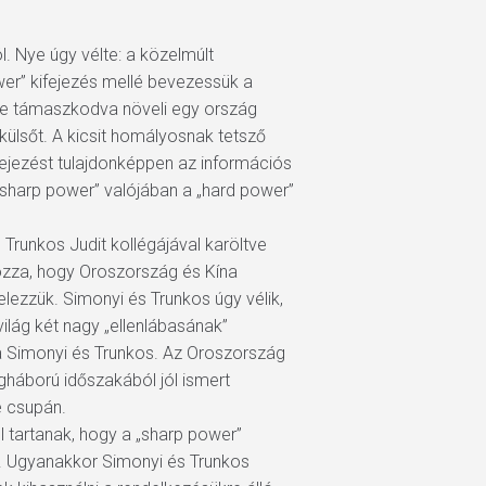
l. Nye úgy vélte: a közelmúlt
wer” kifejezés mellé bevezessük a
ekre támaszkodva növeli egy ország
külsőt. A kicsit homályosnak tetsző
fejezést tulajdonképpen az információs
 „sharp power” valójában a „hard power”
Trunkos Judit kollégájával karöltve
yozza, hogy Oroszország és Kína
jelezzük. Simonyi és Trunkos úgy vélik,
ilág két nagy „ellenlábasának”
tja Simonyi és Trunkos. Az Oroszország
egháború időszakából jól ismert
e csupán.
l tartanak, hogy a „sharp power”
k. Ugyanakkor Simonyi és Trunkos