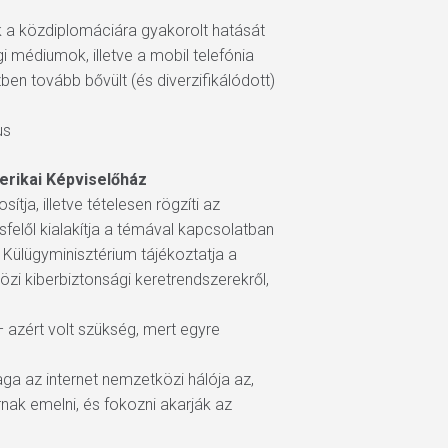
 a közdiplomáciára gyakorolt hatását
i médiumok, illetve a mobil telefónia
en tovább bővült (és diverzifikálódott)
us
erikai Képviselőház
ja, illetve tételesen rögzíti az
elől kialakítja a témával kapcsolatban
Külügyminisztérium tájékoztatja a
zi kiberbiztonsági keretrendszerekről,
 azért volt szükség, mert egyre
a az internet nemzetközi hálója az,
rnak emelni, és fokozni akarják az