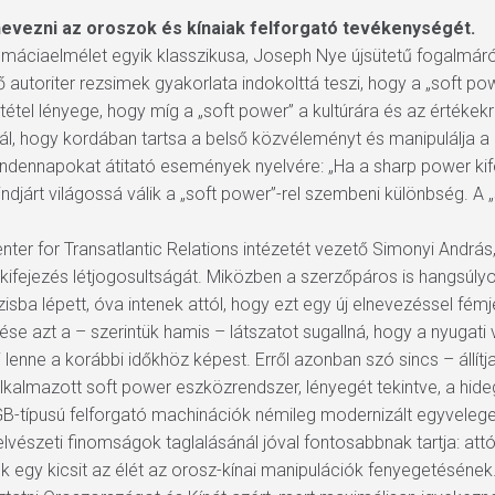
nevezni az oroszok és kínaiak felforgató tevékenységét.
lomáciaelmélet egyik klasszikusa, Joseph Nye újsütetű fogalmáró
autoriter rezsimek gyakorlata indokolttá teszi, hogy a „soft po
gtétel lényege, hogy míg a „soft power” a kultúrára és az érték
gál, hogy kordában tartsa a belső közvéleményt és manipulálja a 
mindennapokat átitató események nyelvére: „Ha a sharp power ki
indjárt világossá válik a „soft power”-rel szembeni különbség. A
er for Transatlantic Relations intézetét vezető Simonyi András, 
 kifejezés létjogosultságát. Miközben a szerzőpáros is hangsúl
fázisba lépett, óva intenek attól, hogy ezt egy új elnevezéssel fém
e azt a – szerintük hamis – látszatot sugallná, hogy a nyugati v
 lenne a korábbi időkhöz képest. Erről azonban szó sincs – állí
alkalmazott soft power eszközrendszer, lényegét tekintve, a hid
GB-típusú felforgató machinációk némileg modernizált egyveleg
vészeti finomságok taglalásánál jóval fontosabbnak tartja: attó
k egy kicsit az élét az orosz-kínai manipulációk fenyegetéséne