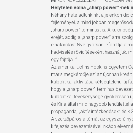
MINEK NEVEZZELEK? – FOGALOMTÁR
Helytelen volna „sharp power”-nek 
Néhány hete adtunk hírt a jelenkori dip
fejleményei, a mind jobban megerősödő 
„sharp power” terminust is. A különbsé
erejét, addig a „sharp power” arra szol
elhatárolást Nye gyorsan lefordítja a 
hadviselés rövidítéseként használjuk, m
egy fajtája…”.
Az amerikai Johns Hopkins Egyetem Cent
máris megkérdőjelezi az újonnan kreált
külpolitikai aktivitása kétségtelenül új 
hogy a „sharp power” terminus bevezetés
külpolitikai tevékenysége gyökeresen új
és Kína által mind nagyobb lendülettel 
propaganda, „aktív intézkedések” és K
Hit enter to search or ESC to close
A szerzőpáros a témát az egyszerű nyel
kifejezés bevezetésével inkább elvenné