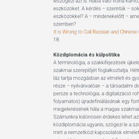
leszögezi azt is: hiába való volna kárh
eszközöket. A kérdés – szerintük – sok
eszközökkel? A – mindenekelőtt – ameri
szemben?
It is Wrong to Call Russian and Chinese
18.
Közdiplomácia és külpolitika
A terminológia, a szakkifejezések újk
szakmai szereplőjét foglalkoztatja. Hétr
láz tartja mozgásban az elméleti és gy
része – nyilvánvalóan – a társadalmi d
persze a technológia, a digitalizáció
folyamatos) újradefiniálásának egy fon
megjelenésének hála a magas szakmais
Számunkra különösen érdekes lehet az E
közdiplomácia ugyanis, szögezi le a szó
mint a nemzetközi kapcsolatok elméleti