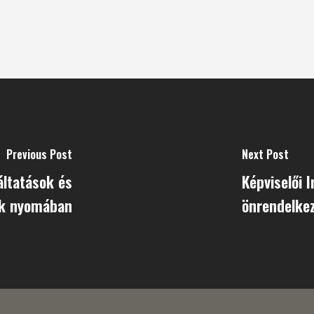
Previous Post
Next Post
áltatások és
Képviselői 
ek nyomában
önrendelkez