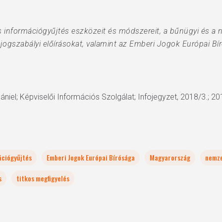
tkos információgyűjtés eszközeit és módszereit, a bűnügyi és a
 jogszabályi előírásokat, valamint az Emberi Jogok Európai B
niel; Képviselői Információs Szolgálat; Infojegyzet, 2018/3.; 20
ációgyűjtés
Emberi Jogok Európai Bírósága
Magyarország
nemze
s
titkos megfigyelés