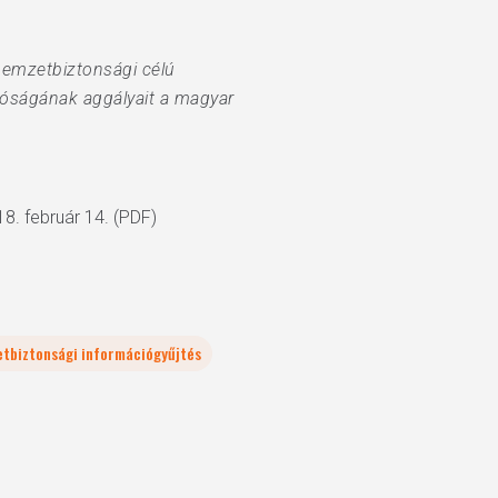
 nemzetbiztonsági célú
íróságának aggályait a magyar
18. február 14. (PDF)
tbiztonsági információgyűjtés