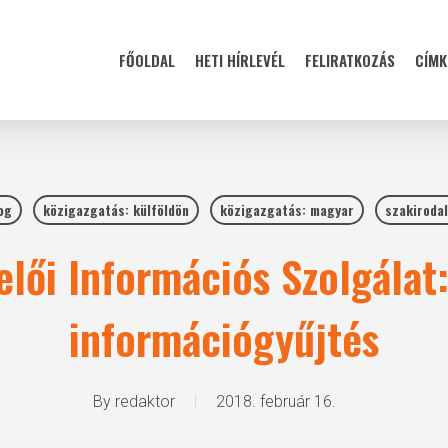
FŐOLDAL
HETI HÍRLEVÉL
FELIRATKOZÁS
CÍMK
og
közigazgatás: külföldön
közigazgatás: magyar
szakiroda
elői Információs Szolgálat:
információgyűjtés
By
redaktor
2018. február 16.