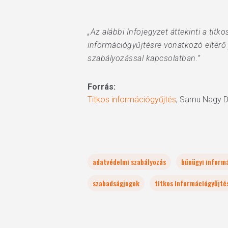
„Az alábbi Infojegyzet áttekinti a ti
információgyűjtésre vonatkozó eltérő
szabályozással kapcsolatban.”
Forrás:
Titkos információgyűjtés
; Samu Nagy Dá
adatvédelmi szabályozás
bűnügyi inform
szabadságjogok
titkos információgyűjté