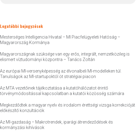
Legutóbbi bejegyzések
Mesterséges Intelligencia Hivatal – MI Piacfelügyeleti Hatóság –
Magyarország Kormánya
Magyarországnak szüksége van egy erős, integrált, nemzetközileg is
elismert víztudományi központra – Tanács Zoltán
Az európai MI-versenyképesség az élvonalbeli MI-modelleken túl.
Tanulságok az MI-startupoktól öt stratégiai piacon
Az MTA vezetőinek tájékoztatása a kutatóhálózatot érintő
törvénymódosítással kapcsolatban a kutatói közösség számára
Megkezdődtek a magyar nyelv és irodalom érettségi vizsga korrekcióját
előkészítő konzultációk
Az MI-gazdaság – Makrotrendek, iparági átrendeződések és
kormányzási kihívások