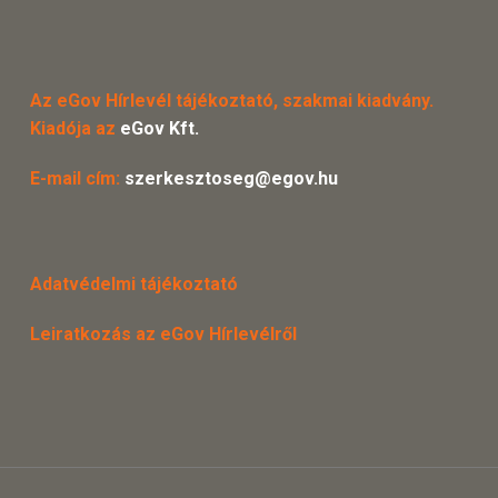
Az eGov Hírlevél tájékoztató, szakmai kiadvány.
Kiadója az
eGov Kft.
E-mail cím:
szerkesztoseg@egov.hu
Adatvédelmi tájékoztató
Leiratkozás az eGov Hírlevélről