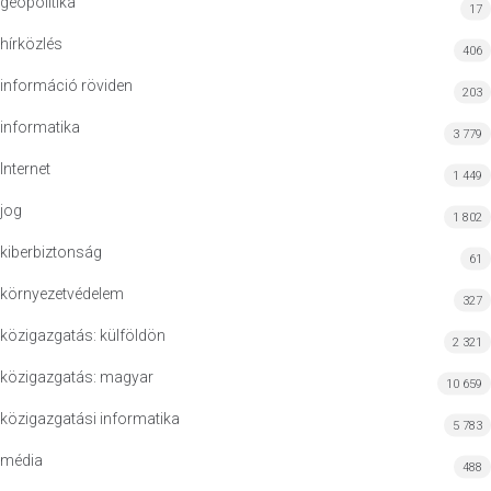
geopolitika
17
hírközlés
406
információ röviden
203
informatika
3 779
Internet
1 449
jog
1 802
kiberbiztonság
61
környezetvédelem
327
közigazgatás: külföldön
2 321
közigazgatás: magyar
10 659
közigazgatási informatika
5 783
média
488