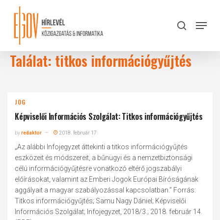
Skip
to
Menu
search
main
Close
content
Menu
Találat: titkos információgyűjtés
JOG
Képviselői Információs Szolgálat: Titkos információgyűjtés
by
redaktor
2018. február 17.
„Az alábbi Infojegyzet áttekinti a titkos információgyűjtés
eszközeit és módszereit, a bűnügyi és a nemzetbiztonsági
célú információgyűjtésre vonatkozó eltérő jogszabályi
előírásokat, valamint az Emberi Jogok Európai Bíróságának
aggályait a magyar szabályozással kapcsolatban.” Forrás:
Titkos információgyűjtés; Samu Nagy Dániel; Képviselői
Információs Szolgálat; Infojegyzet, 2018/3.; 2018. február 14.