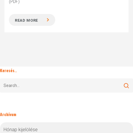
(PDF)
READ MORE
Keresés..
Archívum
Archívum