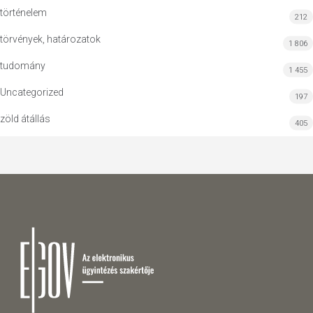
történelem
212
törvények, határozatok
1 806
tudomány
1 455
Uncategorized
197
zöld átállás
405