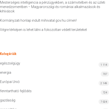
Mesterséges intelligencia a pénzügyekben, a számvitelben és az üzleti
menedzsmentben – Magyarországi és romániai alkalmazások és
kihívások
Kormányzati honlap indult mihivatal.gov.hu címen!
Végre térképen is lehet látni a fokozottan védett területeket
Kategóriák
egészségügy
1 114
energia
707
Európai Unió
2 149
fenntartható fejlődés
724
gazdaság
7 024