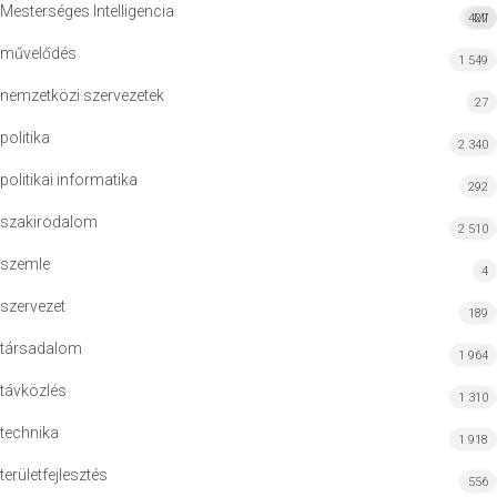
Mesterséges Intelligencia
427
MI
művelődés
1 549
nemzetközi szervezetek
27
politika
2 340
politikai informatika
292
szakirodalom
2 510
szemle
4
szervezet
189
társadalom
1 964
távközlés
1 310
technika
1 918
területfejlesztés
556